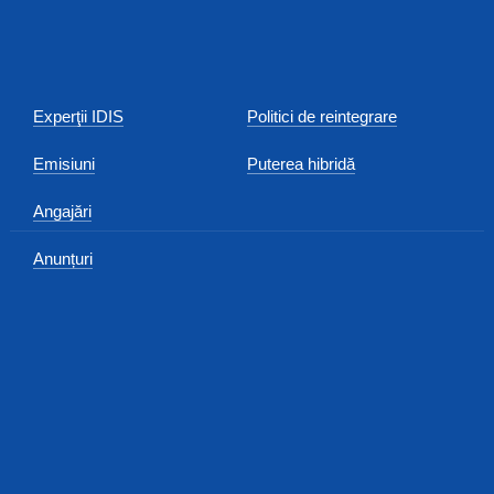
Experţii IDIS
Politici de reintegrare
Emisiuni
Puterea hibridă
Angajări
Anunțuri