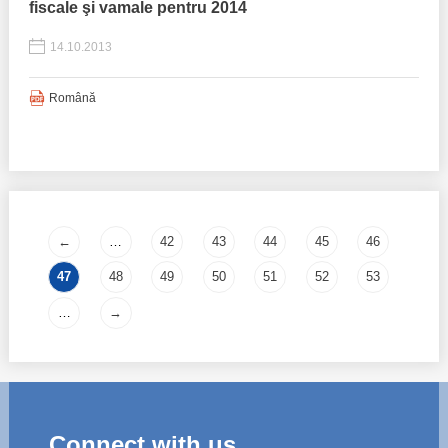
fiscale şi vamale pentru 2014
14.10.2013
Română
Pages
←
…
42
43
44
45
46
47
48
49
50
51
52
53
…
→
Connect with us