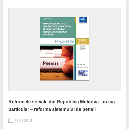
Trend Hunter
Buletin EU-STRAT
Aplică la BUNELE PRACTICI
Transparența întreprinderilor de stat
Cele mai bune și cele mai proaste politici locale din
Moldova
Democrația, independența și transparența instituțiilor
publice-cheie din Moldova
Achiziții publice
Reformele sociale din Republica Moldova: un caz
Achizițiile publice în vizorul societății civile
particular – reforma sistemului de pensii
27.01.2014