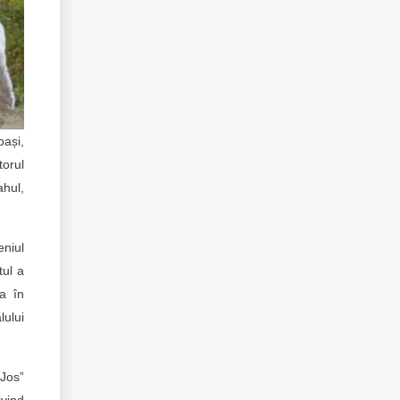
bași,
torul
ahul,
eniul
tul a
ea în
lului
 Jos”