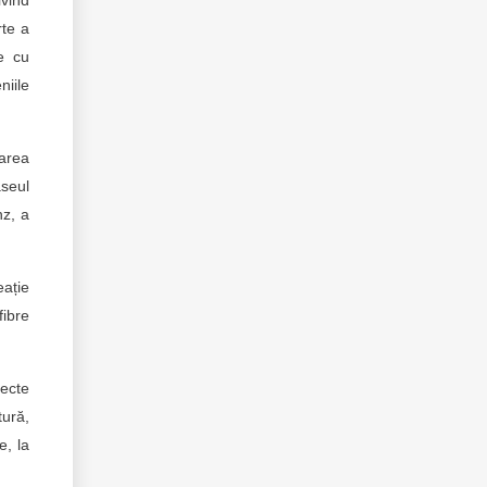
ivind
rte a
e cu
niile
rarea
aseul
nz, a
eație
fibre
iecte
tură,
e, la