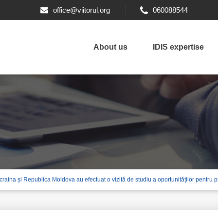
office@viitorul.org
060088544
About us
IDIS expertise
 Ucraina și Republica Moldova au efectuat o vizită de studiu a oportunităților pentru