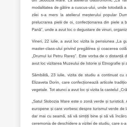
din Slobozia Mare. La atelierul Gastronomic „La Tant
modalitatea de gătire a cuscus-ului, unde totodată a 
zilei s-a mers la atelierul meșterului popular Du
prelucrarea pielii de oi, confecționarea din piele a
Pană”, unde a avut loc o degustare de vinuri, organi
Vineri, 22 iulie, a avut loc vizita la pensiunea „La g
master-class-ului privind pregătirea și coacerea colăc
„Drumul lui Petru Rareș”. Este vorba de o distanță de 
avut loc vizitarea Muzeului de Istorie și Etnografie și 
Sâmbătă, 23 iulie, vizita de studiu a continuat cu o
Elizaveta Dorin, care confecționează articole tradiți
vegetale. Tot atunci a avut loc și vizita la castelul „Cr
„Satul Slobozia Mare este o zonă verde și turistică. 
europene și care vorbesc despre turismul verde de la
dar mai cu seamă, să vă simțiți bine și să vă încărca
ceremonia de deschidere a vizitei de studiu, care s-a p