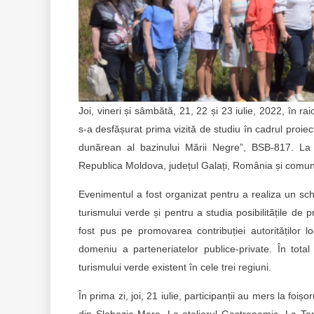
Joi, vineri și sâmbătă, 21, 22 și 23 iulie, 2022, în r
s-a desfășurat prima vizită de studiu în cadrul proiec
dunărean al bazinului Mării Negre”, BSB-817. La act
Republica Moldova, județul Galați, România și comunit
Evenimentul a fost organizat pentru a realiza un sch
turismului verde și pentru a studia posibilitățile de p
fost pus pe promovarea contribuției autorităților loc
domeniu a parteneriatelor publice-private. În total
turismului verde existent în cele trei regiuni.
În prima zi, joi, 21 iulie, participanții au mers la foiș