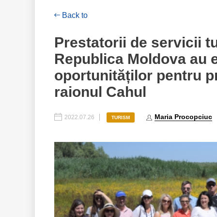
Back to
Prestatorii de servicii 
Republica Moldova au ef
oportunităților pentru 
raionul Cahul
Maria Procopciuc
2022.07.26
TURISM