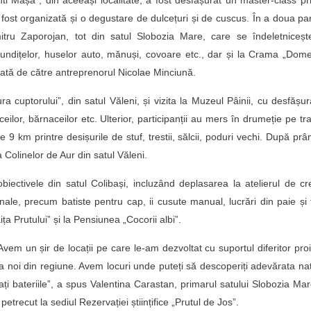
i Mașa”, din aceeași localitate, a fost desfășurat un master-class pr
fost organizată și o degustare de dulcețuri și de cuscus. În a doua pa
mitru Zaporojan, tot din satul Slobozia Mare, care se îndeletniceșt
 bundițelor, huselor auto, mănuși, covoare etc., dar și la Crama „Dome
zată de către antreprenorul Nicolae Minciună.
ura cuptorului”, din satul Văleni, și vizita la Muzeul Pâinii, cu desfășu
eilor, bărnaceilor etc. Ulterior, participanții au mers în drumeție pe tr
9 km printre desișurile de stuf, trestii, sălcii, poduri vechi. După prâ
a Colinelor de Aur din satul Văleni.
biectivele din satul Colibași, incluzând deplasarea la atelierul de cr
onale, precum batiste pentru cap, ii cusute manual, lucrări din paie și 
ăița Prutului” și la Pensiunea „Cocorii albi”.
Avem un șir de locații pe care le-am dezvoltat cu suportul diferitor pro
 noi din regiune. Avem locuri unde puteți să descoperiți adevărata na
ți bateriile”, a spus Valentina Carastan, primarul satului Slobozia Mar
etrecut la sediul Rezervației științifice „Prutul de Jos”.