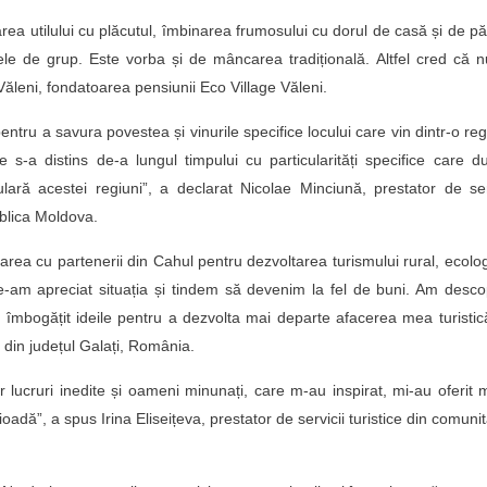
ea utilului cu plăcutul, îmbinarea frumosului cu dorul de casă și de păr
ele de grup. Este vorba și de mâncarea tradițională. Altfel cred că 
Văleni, fondatoarea pensiunii Eco Village Văleni.
tru a savura povestea și vinurile specifice locului care vin dintr-o re
e s-a distins de-a lungul timpului cu particularități specifice care d
culară acestei regiuni”, a declarat Nicolae Minciună, prestator de ser
publica Moldova.
area cu partenerii din Cahul pentru dezvoltarea turismului rural, ecolog
 ne-am apreciat situația și tindem să devenim la fel de buni. Am desco
am îmbogățit ideile pentru a dezvolta mai departe afacerea mea turistic
ce din județul Galați, România.
ăr lucruri inedite și oameni minunați, care m-au inspirat, mi-au oferit 
ioadă”, a spus Irina Eliseițeva, prestator de servicii turistice din comuni