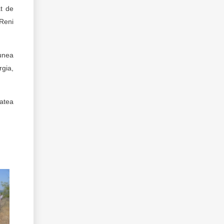
at de
 Reni
unea
rgia,
tatea