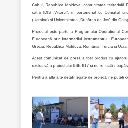
Cahul, Republica Moldova; comunitatea teritorială 
către IDIS „Viitorul”, în parteneriat cu Consiliul r
(Ucraina) și Universitatea „Dunărea de Jos” din Gala
Proiectul este parte a Programului Operațional C
Europeană prin intermediul Instrumentului European 
Grecia, Republica Moldova, România, Turcia și Ucrai
Acest comunicat de presă a fost produs cu ajutorul 
exclusivă a proiectului BSB-817 și nu reflectă neapă
Pentru a afla alte detalii legate de proiect, ne puteți