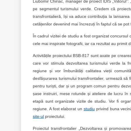
Liubomir Chiriac, manager de proiect IDIS „Viitorul”:
pe segmentul turismului verde. Credem că proiectul
transfrontalieră, își va aduce contribuția la lansare
cetățenilor devenind mai încrezuți în faptul că se po
În cadrul vizitei de studiu a fost organizat concursul 
cele mai inspirate fotografii, iar ca rezultat au primit
Activitățile proiectului BSB-817 sunt axate pe crearea 
care vor stimula dezvoltarea turismului verde la fron
regiune și vor îmbunătăți calitatea vieții comunită
desfășurarea turismului transfrontalier, urmează să fie
pentru turiști, dar și un program comun pentru dezvol
șase instruiri, mese rotunde și ateliere de lucru în sc
etapă sunt organizate vizite de studiu. Vor fi organi
regiune. A fost elaborat un
studiu
privind buna vecină
site-ul
proiectului.
Proiectul transfrontalier „Dezvoltarea și promovare