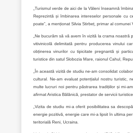
„Turismul verde de aici de la Văleni înseamnă îmbinar
Reprezintă și îmbinarea intereselor personale cu c
poate”, a menționat Silvia Stirbeț, primar al comunei 
„Ne bucurăm să vă avem în vizită la crama noastră pen
vitivinicolă delimitată pentru producerea vinului car
obținerea vinurilor cu tipicitate pregnantă și parti
turistice din satul Slobozia Mare, raionul Cahul, Re
„În această vizită de studiu ne-am consolidat colabor
cultural. Ne-am evaluat potențialul nostru turistic,
multe lucruri noi pentru păstrarea tradițiilor și mi-
afirmat Aristica Bălănică, prestator de servicii turisti
„Vizita de studiu mi-a oferit posibilitatea sa descop
energie pozitivă, energie care mi-a lipsit în ultima per
teritorială Reni, Ucraina.