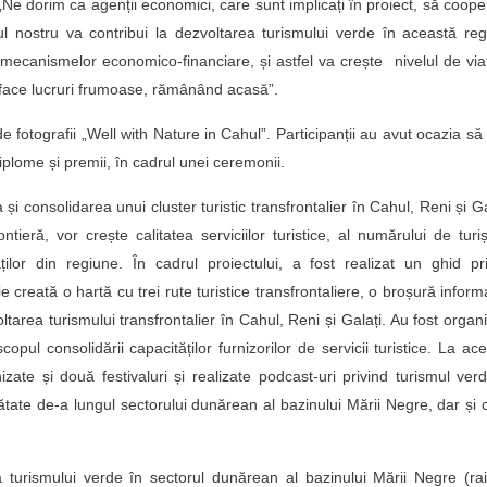
 „Ne dorim ca agenții economici, care sunt implicați în proiect, să coop
 nostru va contribui la dezvoltarea turismului verde în această re
a mecanismelor economico-financiare, și astfel va crește nivelul de via
t face lucruri frumoase, rămânând acasă”.
de fotografii „Well with Nature in Cahul”. Participanții au avut ocazia să
 diplome și premii, în cadrul unei ceremonii.
și consolidarea unui cluster turistic transfrontalier în Cahul, Reni și Ga
tieră, vor crește calitatea serviciilor turistice, al numărului de turiș
ților din regiune. În cadrul proiectului, a fost realizat un ghid pr
 creată o hartă cu trei rute turistice transfrontaliere, o broșură inform
tarea turismului transfrontalier în Cahul, Reni și Galați. Au fost organ
opul consolidării capacităților furnizorilor de servicii turistice. La ac
zate și două festivaluri și realizate podcast-uri privind turismul ver
tate de-a lungul sectorului dunărean al bazinului Mării Negre, dar și 
a turismului verde în sectorul dunărean al bazinului Mării Negre (ra