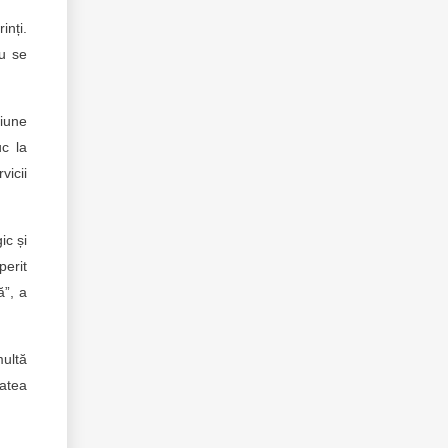
inți.
nu se
giune
uc la
vicii
ic și
perit
ă”, a
multă
tatea