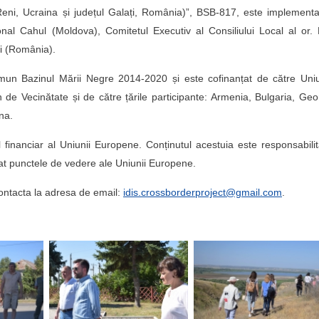
Reni, Ucraina și județul Galați, România)”, BSB-817, este implement
aional Cahul (Moldova), Comitetul Executiv al Consiliului Local al or.
ți (România).
omun Bazinul Mării Negre 2014-2020 și este cofinanțat de către Uni
de Vecinătate și de către țările participante: Armenia, Bulgaria, Geo
na.
financiar al Uniunii Europene. Conținutul acestuia este responsabili
rat punctele de vedere ale Uniunii Europene.
 contacta la adresa de email:
idis.crossborderproject@gmail.com
.