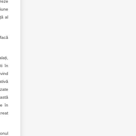
ereze
giune
ță al
 facă
lați,
ti în
ivind
ativă
izate
eastă
de în
creat
ionul