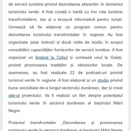
de servicii turistice privind dezvoltarea afacerilor în domeniul
turismului verde. A fost creată o hartă cu trei rute turistice
transfrontaliere, dar și o broșură informativă pentru turiști.
Urmează să fie elaborat un program comun pentru
dezvoltarea turismului transfrontalier în regiune. Au fost
organizate șase instruiri și două vizite de studiu în scopul
consolidării capacităților furnizorilor de servicii turistice. A fost
organizat un
festival la Cahul
și urmează unul la Galați,
privind promovarea tradițiilor și obiceiurilor locale. De
asemenea, au fost realizate 22 de podcast-uri privind
turismul verde în regiune. A fost elaborat și un
studiu
privind
buna vecinătate de-a lungul sectorului dunărean, dar și creat
site-ul
proiectului. Va fi realizat un film despre potențialul
turismului verde în sectorul dunărean al bazinului Mării
Negre.
Proiectul transfrontalier „Dezvoltarea și promovarea
turismului verde în sectorul dunărean al bazinului Mării Negre