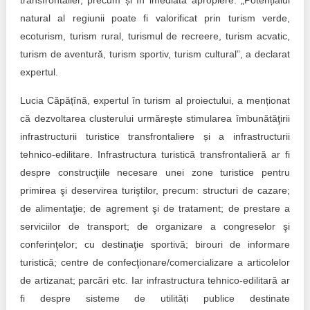
transfrontalier, precum și în imediata apropiere. „Potențialul
natural al regiunii poate fi valorificat prin turism verde,
ecoturism, turism rural, turismul de recreere, turism acvatic,
turism de aventură, turism sportiv, turism cultural”, a declarat
expertul.
Lucia Căpățînă, expertul în turism al proiectului, a menționat
că dezvoltarea clusterului urmărește stimularea îmbunătăţirii
infrastructurii turistice transfrontaliere și a infrastructurii
tehnico-edilitare. Infrastructura turistică transfrontalieră ar fi
despre construcţiile necesare unei zone turistice pentru
primirea şi deservirea turiştilor, precum: structuri de cazare;
de alimentaţie; de agrement şi de tratament; de prestare a
serviciilor de transport; de organizare a congreselor şi
conferinţelor; cu destinaţie sportivă; birouri de informare
turistică; centre de confecţionare/comercializare a articolelor
de artizanat; parcări etc. Iar infrastructura tehnico-edilitară ar
fi despre sisteme de utilități publice destinate