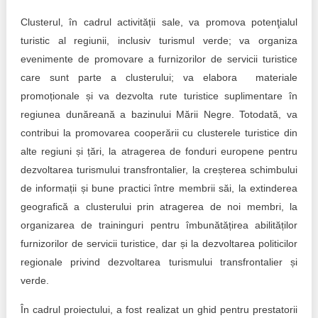
Clusterul, în cadrul activității sale, va promova potenţialul
turistic al regiunii, inclusiv turismul verde; va organiza
evenimente de promovare a furnizorilor de servicii turistice
care sunt parte a clusterului; va elabora materiale
promoționale și va dezvolta rute turistice suplimentare în
regiunea dunăreană a bazinului Mării Negre. Totodată, va
contribui la promovarea cooperării cu clusterele turistice din
alte regiuni și țări, la atragerea de fonduri europene pentru
dezvoltarea turismului transfrontalier, la creșterea schimbului
de informații și bune practici între membrii săi, la extinderea
geografică a clusterului prin atragerea de noi membri, la
organizarea de traininguri pentru îmbunătățirea abilităților
furnizorilor de servicii turistice, dar și la dezvoltarea politicilor
regionale privind dezvoltarea turismului transfrontalier și
verde.
În cadrul proiectului, a fost realizat un ghid pentru prestatorii