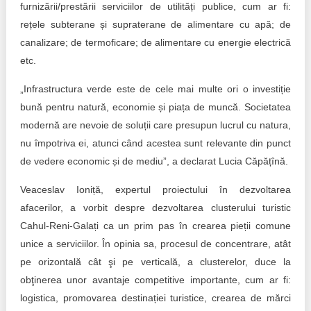
furnizării/prestării serviciilor de utilități publice, cum ar fi:
rețele subterane și supraterane de alimentare cu apă; de
canalizare; de termoficare; de alimentare cu energie electrică
etc.
„Infrastructura verde este de cele mai multe ori o investiție
bună pentru natură, economie și piața de muncă. Societatea
modernă are nevoie de soluții care presupun lucrul cu natura,
nu împotriva ei, atunci când acestea sunt relevante din punct
de vedere economic și de mediu”, a declarat Lucia Căpățînă.
Veaceslav Ioniță, expertul proiectului în dezvoltarea
afacerilor, a vorbit despre dezvoltarea clusterului turistic
Cahul-Reni-Galați ca un prim pas în crearea pieții comune
unice a serviciilor. În opinia sa, procesul de concentrare, atât
pe orizontală cât şi pe verticală, a clusterelor, duce la
obţinerea unor avantaje competitive importante, cum ar fi:
logistica, promovarea destinației turistice, crearea de mărci