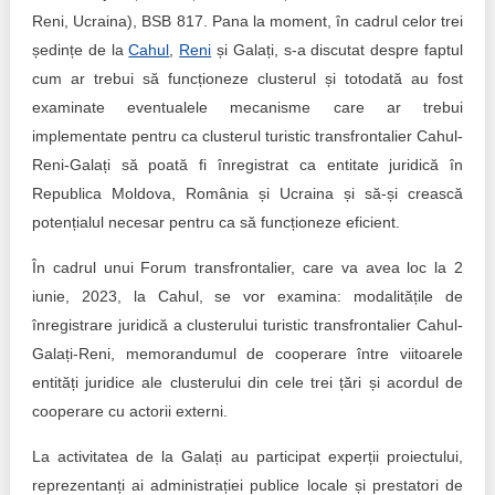
Reni, Ucraina), BSB 817. Pana la moment, în cadrul celor trei
ședințe de la
Cahul
,
Reni
și Galați, s-a discutat despre faptul
cum ar trebui să funcționeze clusterul și totodată au fost
examinate eventualele mecanisme care ar trebui
implementate pentru ca clusterul turistic transfrontalier Cahul-
Reni-Galați să poată fi înregistrat ca entitate juridică în
Republica Moldova, România și Ucraina și să-și crească
potențialul necesar pentru ca să funcționeze eficient.
În cadrul unui Forum transfrontalier, care va avea loc la 2
iunie, 2023, la Cahul, se vor examina: modalitățile de
înregistrare juridică a clusterului turistic transfrontalier Cahul-
Galați-Reni, memorandumul de cooperare între viitoarele
entități juridice ale clusterului din cele trei țări și acordul de
cooperare cu actorii externi.
La activitatea de la Galați au participat experții proiectului,
reprezentanți ai administrației publice locale și prestatori de