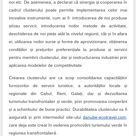
noi etc. De asemenea, a declarat că sinergia și cooperarea în
cadrul clusterului poate permite implementarea celor mai
inovative instrumente, cum ar fi: introducerea de noi produse
și/sau servicii; introducerea noilor metode de activitate;
deschiderea de noi piețe atât la nivelul regiunii, cât și în afara
ei; utilizarea noilor surse și forme de aprovizionare; obținerea
condițiilor și prețurilor preferențiale la produse și servicii
pentru membrii clusterului; dar și restructurarea industriei prin
aplicarea modelelor de competitivitate.
Crearea clusterului are ca scop consolidarea capacităților
furnizorilor de servicii turistice, a autorităților locale și
regionale din Cahul, Reni, Galați, dar și dezvoltarea
turismului transfrontalier și verde, prin promovarea cooperării
și a schimbului de bune practici. Durabilitatea clusterului va fi
asigurată și prin intermediul site-ului
danube-ecotravel.com
,
care deja este creat în vederea promovării turismului verde în
regiunea transfrontalieră.