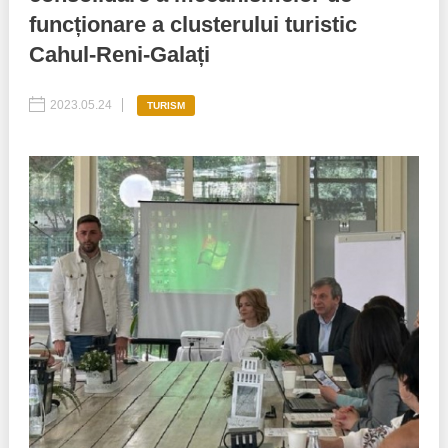
funcționare a clusterului turistic
Best parctices
Reports
Cahul-Reni-Galați
Governance transparency
Projects in progres
2023.05.24
TURISM
Sociometric Laboratory
Implemented projects
People Watch
Procedures manual
National Business Agenda
Notes & positions
Democratic process
Institutional Charter IDIS
15 minutes of economic realism
Announcements
Hybrid power
IDIS International Advisory Board
EU-STRAT bulletin