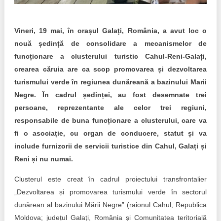
Transparency of state – owned enterprises
The best and the worst local policies in Moldova
Vineri, 19 mai, în orașul Galați, România, a avut loc o
nouă ședință de consolidare a mecanismelor de
Democracy, independence and transparency of key
public institutions in Moldova
funcționare a clusterului turistic Cahul-Reni-Galați,
crearea căruia are ca scop promovarea și dezvoltarea
Integrity of public procurement in Moldova
turismului verde în regiunea dunăreană a bazinului Marii
Negre. În cadrul ședinței, au fost desemnate trei
Public procurement
persoane, reprezentante ale celor trei regiuni,
responsabile de buna funcționare a clusterului, care va
fi o asociație, cu organ de conducere, statut și va
include furnizorii de servicii turistice din Cahul, Galați și
Reni și nu numai.
Clusterul este creat în cadrul proiectului transfrontalier
„Dezvoltarea și promovarea turismului verde în sectorul
dunărean al bazinului Mării Negre” (raionul Cahul, Republica
Moldova; județul Galați, România și Comunitatea teritorială