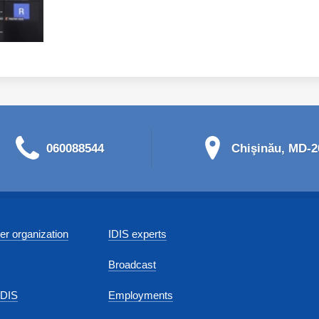
060088544
Chişinău, MD-20
r organization
IDIS experts
Broadcast
IDIS
Employments