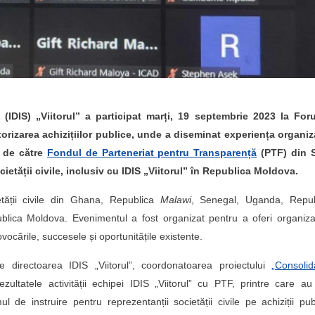
le (IDIS) „Viitorul” a participat marți, 19 septembrie 2023 la For
itorizarea achizițiilor publice, unde a diseminat experiența organiz
t de către
Fondul de Parteneriat pentru Transparență
(PTF) din 
cietății civile, inclusiv cu IDIS „Viitorul” în Republica Moldova.
tății civile din Ghana, Republica
Malawi
, Senegal, Uganda, Repub
ica Moldova. Evenimentul a fost organizat pentru a oferi organizaț
ocările, succesele și oportunitățile existente.
e directoarea IDIS „Viitorul”, coordonatoarea proiectului
„Consolid
ultatele activității echipei IDIS „Viitorul” cu PTF, printre care au
 de instruire pentru reprezentanții societății civile pe achiziții pub