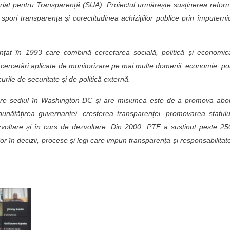
neriat pentru Transparență (SUA). Proiectul urmărește susținerea refor
spori transparența și corectitudinea achizițiilor publice prin împuterni
ințat în 1993 care combină cercetarea socială, politică și economic
cercetări aplicate de monitorizare pe mai multe domenii: economie, pol
curile de securitate și de politică externă.
e sediul în Washington DC și are misiunea este de a promova abor
unătățirea guvernanței, creșterea transparenței, promovarea statul
ezvoltare și în curs de dezvoltare. Din 2000, PTF a susținut peste 2
r în decizii, procese și legi care impun transparența și responsabilitat