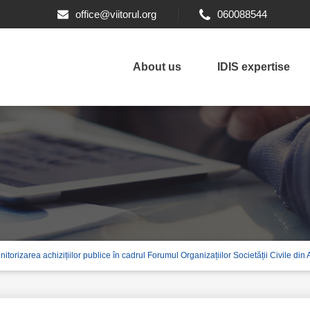
office@viitorul.org
060088544
About us
IDIS expertise
nitorizarea achizițiilor publice în cadrul Forumul Organizațiilor Societății Civile din 