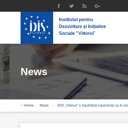
Institutul pentru
Dezvoltare şi Inițiative
Sociale "Viitorul
"
News
Home
News
IDIS „Viitorul” a împărtășit experiența sa în mo