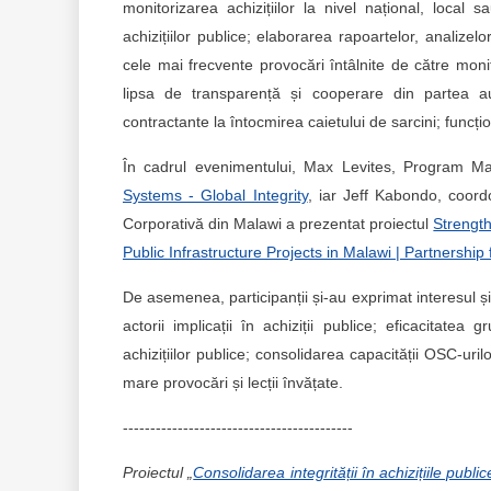
monitorizarea achizițiilor la nivel național, loca
achizițiilor publice; elaborarea rapoartelor, analize
cele mai frecvente provocări întâlnite de către monito
lipsa de transparență și cooperare din partea auto
contractante la întocmirea caietului de sarcini; funcț
În cadrul evenimentului, Max Levites, Program Man
Systems - Global Integrity
, iar Jeff Kabondo, coord
Corporativă din Malawi a prezentat proiectul
Strengt
Public Infrastructure Projects in Malawi | Partnershi
De asemenea, participanții și-au exprimat interesul ș
actorii implicații în achiziții publice; eficacitatea
achizițiilor publice; consolidarea capacității OSC-uri
mare provocări și lecții învățate.
------------------------------------------
Proiectul „
Consolidarea integrității în achizițiile public