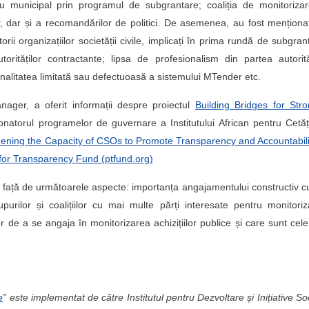
l sau municipal prin programul de subgrantare; coaliția de monitoriz
lor, dar și a recomandărilor de politici. De asemenea, au fost menționa
rii organizațiilor societății civile, implicați în prima rundă de subgran
rităților contractante; lipsa de profesionalism din partea autorită
ionalitatea limitată sau defectuoasă a sistemului MTender etc.
ager, a oferit informații despre proiectul
Building Bridges for Str
onatorul programelor de guvernare a Institutului African pentru Cetă
hening the Capacity of CSOs to Promote Transparency and Accountabili
p for Transparency Fund (ptfund.org)
i față de următoarele aspecte: importanța angajamentului constructiv cu
 grupurilor și coalițiilor cu mai multe părți interesate pentru monitori
lor de a se angaja în monitorizarea achizițiilor publice și care sunt cel
e
” este implementat de către Institutul pentru Dezvoltare și Inițiative So