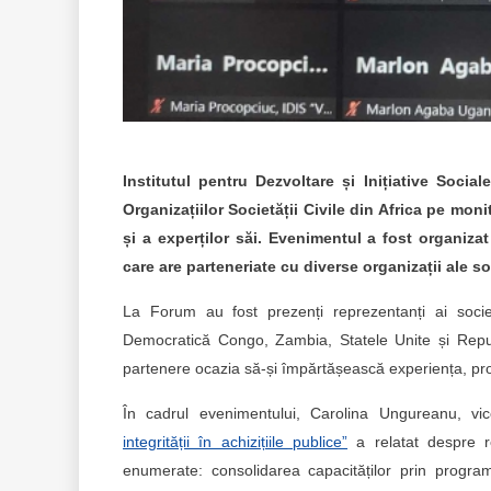
Institutul pentru Dezvoltare și Inițiative Socia
Organizațiilor Societății Civile din Africa pe mon
și a experților săi. Evenimentul a fost organiza
care are parteneriate cu diverse organizații ale so
La Forum au fost prezenți reprezentanți ai socie
Democratică Congo, Zambia, Statele Unite și Republ
partenere ocazia să-și împărtășească experiența, prov
În cadrul evenimentului, Carolina Ungureanu, vic
integrității în achizițiile publice”
a relatat despre rez
enumerate: consolidarea capacităților prin programul