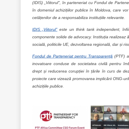
(IDIS) „Viitorul", în parteneriat cu Fondul de Parte
în domeniul achizițiilor publice în Moldova, care vor 
cetățenilor de a responsabiliza instituțiile relevante.
IDIS „Viitorul”
este un think tank independent, înfi
componente solide de advocacy. Instituția realizeaz ă
socială, politicile UE, dezvoltarea regională, dar și ris
Fondul de Parteneriat pentru Transparenţă
(PTF) ar
inovatoare conduse de societatea civilă pentru îmb
drept și reducerea corupției în țările în curs de d
proiecte care vizează promovarea implicării ONG-urilo
achizițiile publice.