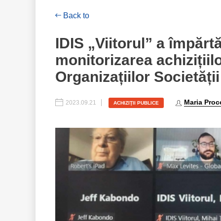
Back to
IDIS „Viitorul” a împărt
monitorizarea achizițiil
Organizațiilor Societății
Maria Proc
2023.09.21
ACHIZIŢII PUBLICE