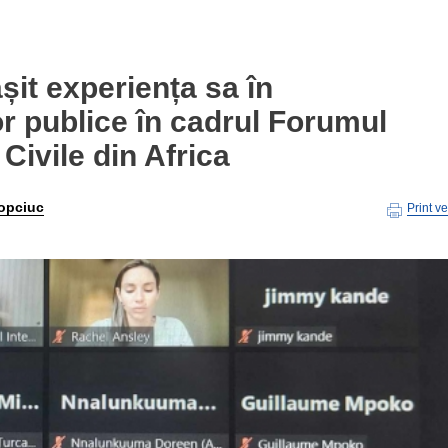
ășit experiența sa în
or publice în cadrul Forumul
 Civile din Africa
opciuc
Print v