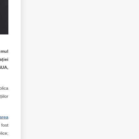
umul
ației
SUA,
lica
iilor
area
 fost
lice;