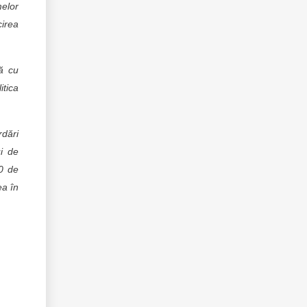
melor
cirea
ă cu
itica
dări
ui de
50 de
ea în