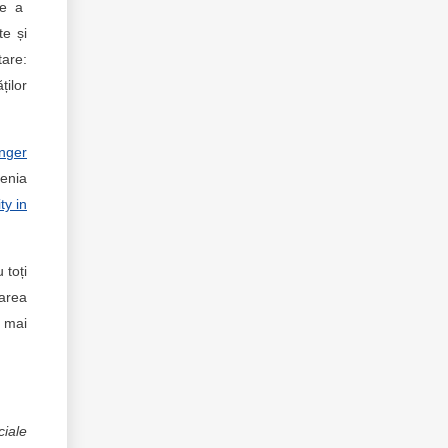
are a
te și
tare:
ților
onger
țenia
ty in
 toți
zarea
e mai
ciale