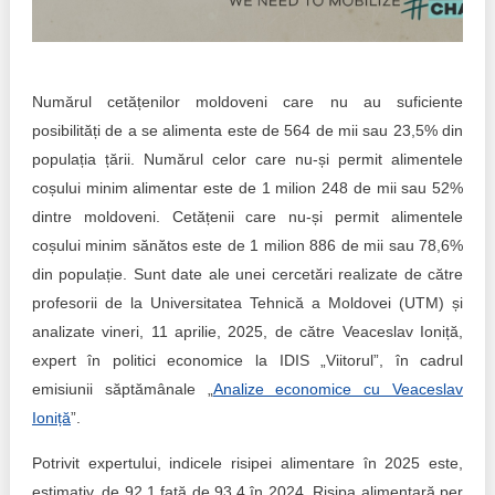
Transparency of state – owned enterprises
The best and the worst local policies in Moldova
Numărul cetățenilor moldoveni care nu au suficiente
Democracy, independence and transparency of key
public institutions in Moldova
posibilități de a se alimenta este de 564 de mii sau 23,5% din
populația țării. Numărul celor care nu-și permit alimentele
Integrity of public procurement in Moldova
coșului minim alimentar este de 1 milion 248 de mii sau 52%
dintre moldoveni. Cetățenii care nu-și permit alimentele
Public procurement
coșului minim sănătos este de 1 milion 886 de mii sau 78,6%
din populație. Sunt date ale unei cercetări realizate de către
profesorii de la Universitatea Tehnică a Moldovei (UTM) și
analizate vineri, 11 aprilie, 2025, de către Veaceslav Ioniță,
expert în politici economice la IDIS „Viitorul”, în cadrul
emisiunii săptămânale „
Analize economice cu Veaceslav
Ioniță
”.
Potrivit expertului, indicele risipei alimentare în 2025 este,
estimativ, de 92,1 față de 93,4 în 2024. Risipa alimentară per