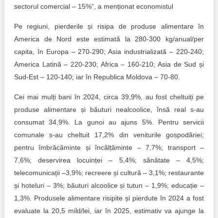
sectorul comercial – 15%”, a menționat economistul
Pe regiuni, pierderile și risipa de produse alimentare în
America de Nord este estimată la 280-300 kg/anual/per
capita, în Europa – 270-290; Asia industrializată – 220-240;
America Latină – 220-230; Africa – 160-210; Asia de Sud și
Sud-Est – 120-140; iar în Republica Moldova – 70-80.
Cei mai mulți bani în 2024, circa 39,9%, au fost cheltuiți pe
produse alimentare și băuturi nealcoolice, însă real s-au
consumat 34,9%. La gunoi au ajuns 5%. Pentru servicii
comunale s-au cheltuit 17,2% din veniturile gospodăriei;
pentru îmbrăcăminte și încălțăminte – 7,7%; transport –
7,6%; deservirea locuinței – 5,4%; sănătate – 4,5%;
telecomunicații –3,9%; recreere și cultură – 3,1%; restaurante
și hoteluri – 3%; băuturi alcoolice și tutun – 1,9%; educație –
1,3%. Produsele alimentare risipite și pierdute în 2024 a fost
evaluate la 20,5 mild/lei, iar în 2025, estimativ va ajunge la