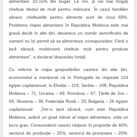
alimentare 10-15% din buget. La noi, și cei mai bogați
cheltuie destul de mult pentru mâncare. În cazul familiilor
sărace, cheltuielile pentru alimente sunt de circa 60%.
Problema risipei alimentare în Republica Moldova este mai
gravă decât în alte țări, deoarece un număr semnificativ de
oameni nu își permit să se alimenteze corespunzător. Fiind o
țară săracă, moldovenii cheltuie mult pentru produse
alimentare”, a declarat Veaceslav Ioniță.
Cu referire la risipa gospodăriilor casnice din alte țări,
economistul a menționat că în Portugalia se risipește 124
kg/per capita/anual; în Elveția – 119; Serbia – 108; Republica
Moldova – 71; Ucraina – 69; România – 67; Țările de Jos –
59; Slovenia – 36; Federația Rusă – 33; Bulgaria – 26 kg/per
capita/anual. „Într-o țară săracă, cum este Republica
Moldova, având un grad ridicat al risipei alimentare, este un
lucru grav. Consumatorii casnici risipesc în proporție de 40%;
sectorul de producție – 25%; sectorul de procesare – 20%;