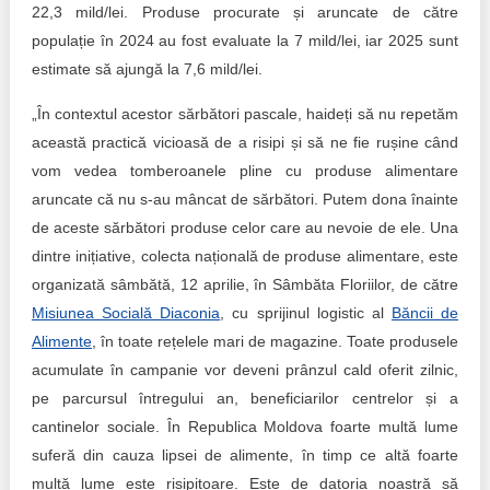
22,3 mild/lei. Produse procurate și aruncate de către
populație în 2024 au fost evaluate la 7 mild/lei, iar 2025 sunt
estimate să ajungă la 7,6 mild/lei.
„În contextul acestor sărbători pascale, haideți să nu repetăm
această practică vicioasă de a risipi și să ne fie rușine când
vom vedea tomberoanele pline cu produse alimentare
aruncate că nu s-au mâncat de sărbători. Putem dona înainte
de aceste sărbători produse celor care au nevoie de ele. Una
dintre inițiative, colecta națională de produse alimentare, este
organizată sâmbătă, 12 aprilie, în Sâmbăta Floriilor, de către
Misiunea Socială Diaconia
, cu sprijinul logistic al
Băncii de
Alimente
, în toate rețelele mari de magazine. Toate produsele
acumulate în campanie vor deveni prânzul cald oferit zilnic,
pe parcursul întregului an, beneficiarilor centrelor și a
cantinelor sociale. În Republica Moldova foarte multă lume
suferă din cauza lipsei de alimente, în timp ce altă foarte
multă lume este risipitoare. Este de datoria noastră să