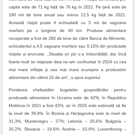
capita este de 71 kg față de 76 kg în 2021. Pe țară este de
180 mii de tone anual sau minus 12,5 kg față de 2021.
Această risipă poate fi echivalată cu 3 mii de vagoane
marfare pe o lungime de 40 km. Produse alimentare
recuperate a fost de 260 de tone de către Banca de Alimente,
echivalentul a 4,5 vagoane marfare sau 0,15% din produsele
risipite și aruncate. „Situația un pic s-a îmbunătățit, dar încă
foarte mult se risipește deși ne-am confruntat în 2024 cu cea
mai mare inflație și cea mai mare scumpire a produselor
alimentare din ultimii 25 de ani”, a spus expertul.
Ponderea cheltuielilor bugetelor gospodăriilor pentru
produsele alimentare în Ucraina este de 42%; în Republica
Moldova în 2021 a fost 42%, iar în 2025 este estimată să fie
la nivel de 39,9%. În Bosnia și Herțegovina este la nivel de
31,3%; Muntenegru – 27%; Letonia – 20,6%; Bulgaria –
20,2%; Slovacia – 19,6%; Austria – 10,4%; Luxembourg –