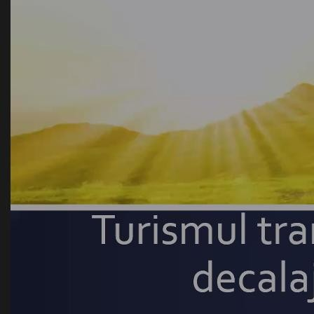
Best parctices
Reports
Governance transparency
Projects in progres
Sociometric Laboratory
Implemented projects
People Watch
Procedures manual
National Business Agenda
Notes & positions
Democratic process
Institutional Charter IDIS
15 minutes of economic realism
Announcements
Hybrid power
IDIS International Advisory Board
EU-STRAT bulletin