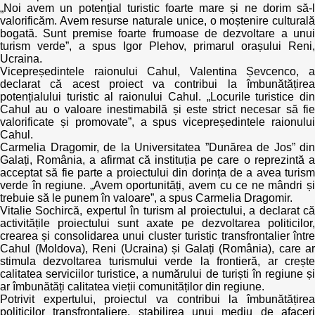
„Noi avem un potențial turistic foarte mare și ne dorim să-l
valorificăm. Avem resurse naturale unice, o moștenire culturală
bogată. Sunt premise foarte frumoase de dezvoltare a unui
turism verde”, a spus Igor Plehov, primarul orașului Reni,
Ucraina.
Vicepreședintele raionului Cahul, Valentina Șevcenco, a
declarat că acest proiect va contribui la îmbunătățirea
potențialului turistic al raionului Cahul. „Locurile turistice din
Cahul au o valoare inestimabilă și este strict necesar să fie
valorificate și promovate”, a spus vicepreședintele raionului
Cahul.
Carmelia Dragomir, de la Universitatea ”Dunărea de Jos” din
Galați, România, a afirmat că instituția pe care o reprezintă a
acceptat să fie parte a proiectului din dorința de a avea turism
verde în regiune. „Avem oportunități, avem cu ce ne mândri și
trebuie să le punem în valoare”, a spus Carmelia Dragomir.
Vitalie Sochircă, expertul în turism al proiectului, a declarat că
activitățile proiectului sunt axate pe dezvoltarea politicilor,
crearea și consolidarea unui cluster turistic transfrontalier între
Cahul (Moldova), Reni (Ucraina) și Galați (România), care ar
stimula dezvoltarea turismului verde la frontieră, ar crește
calitatea serviciilor turistice, a numărului de turiști în regiune și
ar îmbunătăți calitatea vieții comunităților din regiune.
Potrivit expertului, proiectul va contribui la îmbunătățirea
politicilor transfrontaliere, stabilirea unui mediu de afaceri