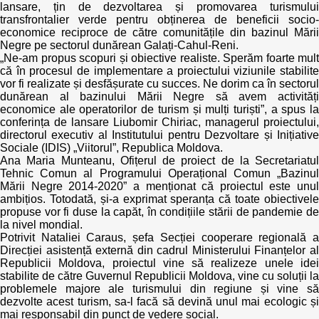
lansare, țin de dezvoltarea și promovarea turismului
transfrontalier verde pentru obținerea de beneficii socio-
economice reciproce de către comunitățile din bazinul Mării
Negre pe sectorul dunărean Galați-Cahul-Reni.
„Ne-am propus scopuri și obiective realiste. Sperăm foarte mult
că în procesul de implementare a proiectului viziunile stabilite
vor fi realizate și desfășurate cu succes. Ne dorim ca în sectorul
dunărean al bazinului Mării Negre să avem activități
economice ale operatorilor de turism și mulți turiști”, a spus la
conferința de lansare Liubomir Chiriac, managerul proiectului,
directorul executiv al Institutului pentru Dezvoltare și Inițiative
Sociale (IDIS) „Viitorul”, Republica Moldova.
Ana Maria Munteanu, Ofițerul de proiect de la Secretariatul
Tehnic Comun al Programului Operațional Comun „Bazinul
Mării Negre 2014-2020” a menționat că proiectul este unul
ambițios. Totodată, și-a exprimat speranța că toate obiectivele
propuse vor fi duse la capăt, în condițiile stării de pandemie de
la nivel mondial.
Potrivit Nataliei Caraus, șefa Secției cooperare regională a
Direcției asistență externă din cadrul Ministerului Finanțelor al
Republicii Moldova, proiectul vine să realizeze unele idei
stabilite de către Guvernul Republicii Moldova, vine cu soluții la
problemele majore ale turismului din regiune și vine să
dezvolte acest turism, sa-l facă să devină unul mai ecologic și
mai responsabil din punct de vedere social.