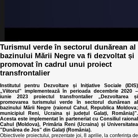
Transparency of state – owned enterprises
The best and the worst local policies in Moldova
Democracy, independence and transparency of key
public institutions in Moldova
Turismul verde în sectorul dunărean al
Integrity of public procurement in Moldova
bazinului Mării Negre va fi dezvoltat și
promovat în cadrul unui proiect
Public procurement
transfrontalier
Institutul pentru Dezvoltare și Inițiative Sociale (IDIS)
„Viitorul” implementează în perioada decembrie 2020 –
iunie 2023 proiectul transfrontalier „Dezvoltarea și
promovarea turismului verde în sectorul dunărean al
bazinului Mării Negre (raionul Cahul, Republica Moldova;
municipiul Reni, Ucraina și județul Galați, România)”.
Acesta este implementat în parteneriat cu Consiliul raional
Cahul (Moldova), Primăria Reni (Ucraina) și Universitatea
”Dunărea de Jos” din Galați (România).
Obiectivele proiectului, prezentate joi, 8 aprilie, la conferința de