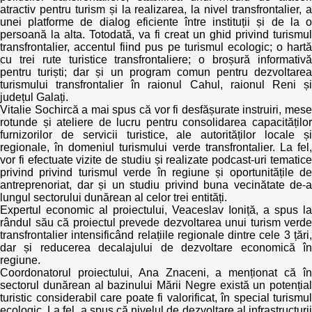
atractiv pentru turism și la realizarea, la nivel transfrontalier, a
unei platforme de dialog eficiente între instituții și de la o
persoană la alta. Totodată, va fi creat un ghid privind turismul
transfrontalier, accentul fiind pus pe turismul ecologic; o hartă
cu trei rute turistice transfrontaliere; o broșură informativă
pentru turiști; dar și un program comun pentru dezvoltarea
turismului transfrontalier în raionul Cahul, raionul Reni și
județul Galați.
Vitalie Sochircă a mai spus că vor fi desfășurate instruiri, mese
rotunde și ateliere de lucru pentru consolidarea capacităților
furnizorilor de servicii turistice, ale autorităților locale și
regionale, în domeniul turismului verde transfrontalier. La fel,
vor fi efectuate vizite de studiu și realizate podcast-uri tematice
privind privind turismul verde în regiune și oportunitățile de
antreprenoriat, dar și un studiu privind buna vecinătate de-a
lungul sectorului dunărean al celor trei entități.
Expertul economic al proiectului, Veaceslav Ioniță, a spus la
rândul său că proiectul prevede dezvoltarea unui turism verde
transfrontalier intensificând relațiile regionale dintre cele 3 țări,
dar și reducerea decalajului de dezvoltare economică în
regiune.
Coordonatorul proiectului, Ana Znaceni, a menționat că în
sectorul dunărean al bazinului Mării Negre există un potențial
turistic considerabil care poate fi valorificat, în special turismul
ecologic. La fel, a spus că nivelul de dezvoltare al infrastructurii