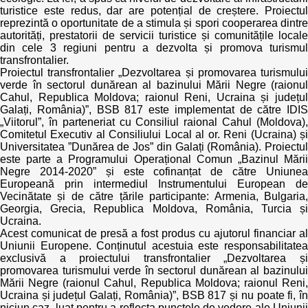
turistice este redus, dar are potențial de creștere. Proiectul
reprezintă o oportunitate de a stimula și spori cooperarea dintre
autorități, prestatorii de servicii turistice și comunitățile locale
din cele 3 regiuni pentru a dezvolta și promova turismul
transfrontalier.
Proiectul transfrontalier „Dezvoltarea și promovarea turismului
verde în sectorul dunărean al bazinului Mării Negre (raionul
Cahul, Republica Moldova; raionul Reni, Ucraina și județul
Galați, România)”, BSB 817 este implementat de către IDIS
„Viitorul”, în parteneriat cu Consiliul raional Cahul (Moldova),
Comitetul Executiv al Consiliului Local al or. Reni (Ucraina) și
Universitatea ”Dunărea de Jos” din Galați (România). Proiectul
este parte a Programului Operațional Comun „Bazinul Mării
Negre 2014-2020” și este cofinanțat de către Uniunea
Europeană prin intermediul Instrumentului European de
Vecinătate și de către țările participante: Armenia, Bulgaria,
Georgia, Grecia, Republica Moldova, România, Turcia și
Ucraina.
Acest comunicat de presă a fost produs cu ajutorul financiar al
Uniunii Europene. Conținutul acestuia este responsabilitatea
exclusivă a proiectului transfrontalier „Dezvoltarea și
promovarea turismului verde în sectorul dunărean al bazinului
Mării Negre (raionul Cahul, Republica Moldova; raionul Reni,
Ucraina și județul Galați, România)”, BSB 817 și nu poate fi, în
niciun caz, luat pentru a reflecta punctele de vedere ale Uniunii