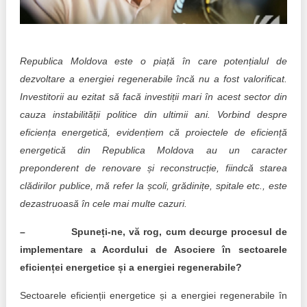
Transparency of state – owned enterprises
The best and the worst local policies in Moldova
Republica Moldova este o piață în care potențialul de
Democracy, independence and transparency of key
public institutions in Moldova
dezvoltare a energiei regenerabile încă nu a fost valorificat.
Investitorii au ezitat să facă investiții mari în acest sector din
Integrity of public procurement in Moldova
cauza instabilității politice din ultimii ani. Vorbind despre
eficiența energetică, evidențiem că proiectele de eficiență
Public procurement
energetică din Republica Moldova au un caracter
preponderent de renovare și reconstrucție, fiindcă starea
clădirilor publice, mă refer la școli, grădinițe, spitale etc., este
dezastruoasă în cele mai multe cazuri.
– Spuneți-ne, vă rog, cum decurge procesul de
implementare a Acordului de Asociere în sectoarele
eficienței energetice și a energiei regenerabile?
Sectoarele eficienții energetice și a energiei regenerabile în