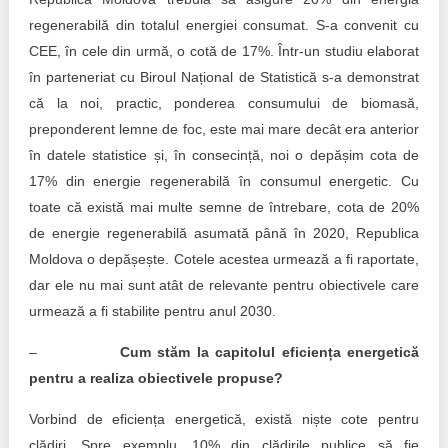
regenerabilă din totalul energiei consumat. S-a convenit cu
CEE, în cele din urmă, o cotă de 17%. Într-un studiu elaborat
în parteneriat cu Biroul Național de Statistică s-a demonstrat
că la noi, practic, ponderea consumului de biomasă,
preponderent lemne de foc, este mai mare decât era anterior
în datele statistice și, în consecință, noi o depășim cota de
17% din energie regenerabilă în consumul energetic. Cu
toate că există mai multe semne de întrebare, cota de 20%
de energie regenerabilă asumată până în 2020, Republica
Moldova o depășește. Cotele acestea urmează a fi raportate,
dar ele nu mai sunt atât de relevante pentru obiectivele care
urmează a fi stabilite pentru anul 2030.
–
Cum stăm la capitolul eficiența energetică
pentru a realiza obiectivele propuse?
Vorbind de eficiența energetică, există niște cote pentru
clădiri. Spre exemplu, 10% din clădirile publice să fie