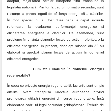
adoptat, majoritatea actelor europene fiind transpuse în
legislația națională. Privitor la cadrul normativ-secundar, sunt
restanțe la partea legată de eficiența energetică a clădirilor.
În mod special, nu au fost duse până la capăt lucrurile
referitoare la evaluarea performanței energetice și
etichetarea energetică a clădirilor. De asemenea, sunt
probleme în privința planurilor locale de acțiuni referitoare la
eficiența energetică. În prezent, doar opt raioane din 32 au
elaborat și aprobat planuri locale de acțiuni în domeniul
eficienței energetice.
–
Cum stau lucrurile în domeniul energiei
regenerabile?
În ceea ce privește energia regenerabilă, lucrurile sunt un pic
diferite. Avem transpusă Directiva europeană privind
promovarea utilizării energiei din surse regenerabile. Însă
elaborarea cadrului legal secundar șchiopătează. Trebuie de