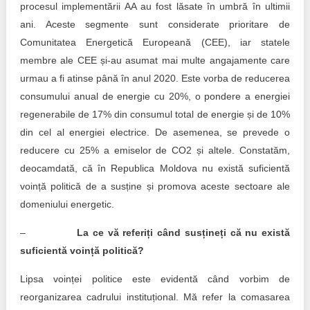
procesul implementării AA au fost lăsate în umbră în ultimii
ani. Aceste segmente sunt considerate prioritare de
Comunitatea Energetică Europeană (CEE), iar statele
membre ale CEE și-au asumat mai multe angajamente care
urmau a fi atinse până în anul 2020. Este vorba de reducerea
consumului anual de energie cu 20%, o pondere a energiei
regenerabile de 17% din consumul total de energie și de 10%
din cel al energiei electrice. De asemenea, se prevede o
reducere cu 25% a emiselor de CO2 și altele. Constatăm,
deocamdată, că în Republica Moldova nu există suficientă
voință politică de a susține și promova aceste sectoare ale
domeniului energetic.
–
La ce vă referiți când susțineți că nu există
suficientă voință politică?
Lipsa voinței politice este evidentă când vorbim de
reorganizarea cadrului instituțional. Mă refer la comasarea