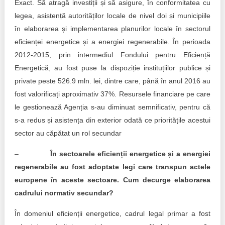
Exact. Să atragă investiții și să asigure, în conformitatea cu
legea, asistență autorităților locale de nivel doi și municipiile
în elaborarea și implementarea planurilor locale în sectorul
eficienței energetice și a energiei regenerabile. În perioada
2012-2015, prin intermediul Fondului pentru Eficiență
Energetică, au fost puse la dispoziție instituțiilor publice și
private peste 526.9 mln. lei, dintre care, până în anul 2016 au
fost valorificați aproximativ 37%. Resursele financiare pe care
le gestionează Agenția s-au diminuat semnificativ, pentru că
s-a redus și asistența din exterior odată ce prioritățile acestui
sector au căpătat un rol secundar
–
În sectoarele eficienții energetice și a energiei
regenerabile au fost adoptate legi care transpun actele
europene în aceste sectoare. Cum decurge elaborarea
cadrului normativ secundar?
În domeniul eficienții energetice, cadrul legal primar a fost