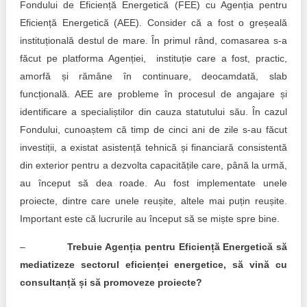
Fondului de Eficiență Energetică (FEE) cu Agenția pentru
Eficiență Energetică (AEE). Consider că a fost o greșeală
instituțională destul de mare. În primul rând, comasarea s-a
făcut pe platforma Agenției, instituție care a fost, practic,
amorfă și rămâne în continuare, deocamdată, slab
funcțională. AEE are probleme în procesul de angajare și
identificare a specialiștilor din cauza statutului său. În cazul
Fondului, cunoaștem că timp de cinci ani de zile s-au făcut
investiții, a existat asistență tehnică și financiară consistentă
din exterior pentru a dezvolta capacitățile care, până la urmă,
au început să dea roade. Au fost implementate unele
proiecte, dintre care unele reușite, altele mai puțin reușite.
Important este că lucrurile au început să se miște spre bine.
–
Trebuie Agenția pentru Eficiență Energetică să
mediatizeze sectorul eficienței energetice, să vină cu
consultanță și să promoveze proiecte?