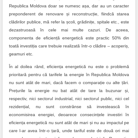
Republica Moldova doar se numesc așa, dar au un caracter
preponderent de renovare și reconstrucție, fiindcă starea
clădirilor publice, mă refer la școli, grădinițe, spitale etc., este
dezastruoasă în cele mai multe cazuri. De aceea,
componenta de eficiență energetică este practic 50% din
toată investiția care trebuie realizată într-o clădire – acoperiș,
geamuri etc.
În al doilea rând, eficiența energetică nu este o problemă
prioritară pentru că tarifele la energie în Republica Moldova
nu sunt atât de mari, dacă facem o comparație cu alte țări.
Prețurile la energie nu bat atât de tare la buzunar și,
respectiv, nici sectorul industrial, nici sectorul public, nici cel
rezidențial, nu sunt constrânse să investească în
economisirea energiei, deoarece consecințele investiri în
eficiența energetică nu sunt atât de mari și nu au impactul pe
care l-ar avea într-o țară, unde tariful este de două ori mai