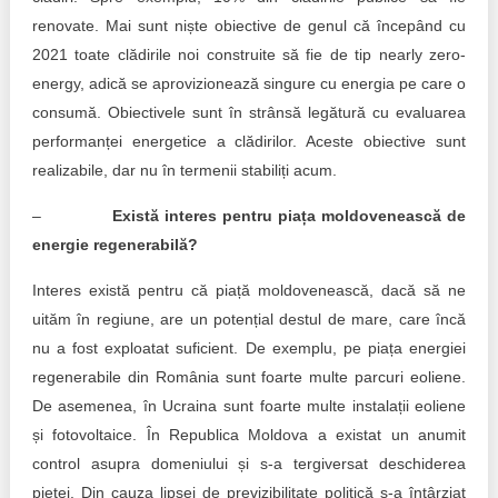
renovate. Mai sunt niște obiective de genul că începând cu
2021 toate clădirile noi construite să fie de tip nearly zero-
energy, adică se aprovizionează singure cu energia pe care o
consumă. Obiectivele sunt în strânsă legătură cu evaluarea
performanței energetice a clădirilor. Aceste obiective sunt
realizabile, dar nu în termenii stabiliți acum.
–
Există interes pentru piața moldovenească de
energie regenerabilă?
Interes există pentru că piață moldovenească, dacă să ne
uităm în regiune, are un potențial destul de mare, care încă
nu a fost exploatat suficient. De exemplu, pe piața energiei
regenerabile din România sunt foarte multe parcuri eoliene.
De asemenea, în Ucraina sunt foarte multe instalații eoliene
și fotovoltaice. În Republica Moldova a existat un anumit
control asupra domeniului și s-a tergiversat deschiderea
pieței. Din cauza lipsei de previzibilitate politică s-a întârziat