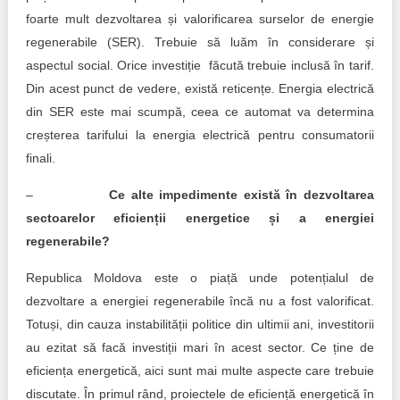
foarte mult dezvoltarea și valorificarea surselor de energie
regenerabile (SER). Trebuie să luăm în considerare și
aspectul social. Orice investiție făcută trebuie inclusă în tarif.
Din acest punct de vedere, există reticențe. Energia electrică
din SER este mai scumpă, ceea ce automat va determina
creșterea tarifului la energia electrică pentru consumatorii
finali.
–
Ce alte impedimente există în dezvoltarea
sectoarelor eficienții energetice și a energiei
regenerabile?
Republica Moldova este o piață unde potențialul de
dezvoltare a energiei regenerabile încă nu a fost valorificat.
Totuși, din cauza instabilității politice din ultimii ani, investitorii
au ezitat să facă investiții mari în acest sector. Ce ține de
eficiența energetică, aici sunt mai multe aspecte care trebuie
discutate. În primul rând, proiectele de eficiență energetică în