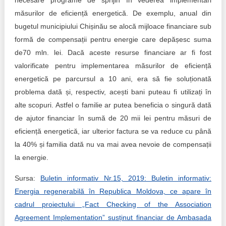
necesare programe de sprijin în vederea implementări
măsurilor de eficiență energetică. De exemplu, anual din
bugetul municipiului Chișinău se alocă mijloace financiare sub
formă de compensații pentru energie care depășesc suma
de70 mln. lei. Dacă aceste resurse financiare ar fi fost
valorificate pentru implementarea măsurilor de eficiență
energetică pe parcursul a 10 ani, era să fie soluționată
problema dată și, respectiv, acești bani puteau fi utilizați în
alte scopuri. Astfel o familie ar putea beneficia o singură dată
de ajutor financiar în sumă de 20 mii lei pentru măsuri de
eficiență energetică, iar ulterior factura se va reduce cu până
la 40% și familia dată nu va mai avea nevoie de compensații
la energie.
Sursa:
Buletin informativ Nr.15, 2019: Buletin informativ:
Energia regenerabilă în Republica Moldova, ce apare în
cadrul proiectului „Fact Checking of the Association
Agreement Implementation” susținut financiar de Ambasada