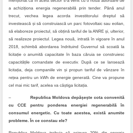
menționat că în acest sector s-a venit cu o nouă abordare de
a achiziționa energia regenerabilă prin tender. Până anul
trecut, vechea legea acorda investitorului dreptul să
investească și să construiască un parc fotovoltaic sau eolian,
să elaboreze proiectul, să obțină tariful de la ANRE și, ulterior,
să realizeze proiectul. Legea nouă, intrată în vigoare în anul
2018, schimbă abordarea îndrituind Guvernul să scoată la
licitație o anumită capacitate în baza căruia se construiesc
capacitățile comandate de executiv. După ce se lansează
licitația, deja companiile vin și propun tariful de vânzare în
rețea pentru un kWh de energie generată. Cine va propune
cel mai mic tarif, acelea va câștiga licitația.
–
Republica Moldova depășește cota convenită
cu CCE pentru ponderea energiei regenerabilă în
consumul energetic. Cu toate acestea, există anumite
probleme. În ce constau ele?
Republica Moldova trebuia să asigure 20% din energia