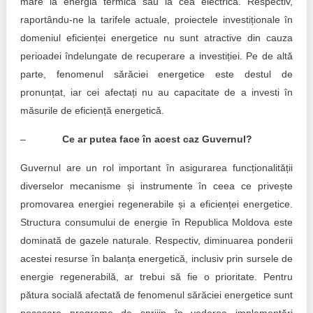
mare la energia termică sau la cea electrică. Respectiv,
raportându-ne la tarifele actuale, proiectele investiționale în
domeniul eficienței energetice nu sunt atractive din cauza
perioadei îndelungate de recuperare a investiției. Pe de altă
parte, fenomenul sărăciei energetice este destul de
pronunțat, iar cei afectați nu au capacitate de a investi în
măsurile de eficiență energetică.
–
Ce ar putea face în acest caz Guvernul?
Guvernul are un rol important în asigurarea funcționalității
diverselor mecanisme și instrumente în ceea ce privește
promovarea energiei regenerabile și a eficienței energetice.
Structura consumului de energie în Republica Moldova este
dominată de gazele naturale. Respectiv, diminuarea ponderii
acestei resurse în balanța energetică, inclusiv prin sursele de
energie regenerabilă, ar trebui să fie o prioritate. Pentru
pătura socială afectată de fenomenul sărăciei energetice sunt