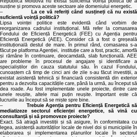
Republica Moldova nu există suficientă voință politică de a
Transparency of state – owned enterprises
susține și promova aceste sectoare ale domeniului energetic.
–
La ce vă referiți când susțineți că nu exist
The best and the worst local policies in Moldova
suficientă voință politică?
Lipsa voinței politice este evidentă când vorbim de
reorganizarea cadrului instituțional. Mă refer la comasarea
Democracy, independence and transparency of key
Fondului de Eficiență Energetică (FEE) cu Agenția pentru
public institutions in Moldova
Eficiență Energetică (AEE). Consider că a fost o greșeală
instituțională destul de mare. În primul rând, comasarea s-a
Integrity of public procurement in Moldova
făcut pe platforma Agenției, instituție care a fost, practic, amorfă
și rămâne în continuare, deocamdată, slab funcțională. AEE
are probleme în procesul de angajare și identificare a
Public procurement
specialiștilor din cauza statutului său. În cazul Fondului,
cunoaștem că timp de cinci ani de zile s-au făcut investiții, a
existat asistență tehnică și financiară consistentă din exterior
pentru a dezvolta capacitățile care, până la urmă, au început să
dea roade. Au fost implementate unele proiecte, dintre care
unele reușite, altele mai puțin reușite. Important este că
lucrurile au început să se miște spre bine.
–
Trebuie Agenția pentru Eficiență Energetică să
mediatizeze sectorul eficienței energetice, să vină cu
consultanță și să promoveze proiecte?
Exact. Să atragă investiții și să asigure, în conformitatea cu
legea, asistență autorităților locale de nivel doi și municipiile în
elaborarea și implementarea planurilor locale în sectorul