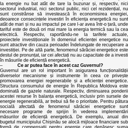
la energie nu bat atât de tare la buzunar și, respectiv, nici
sectorul industrial, nici sectorul public, nici cel rezidențial, nu
sunt constrânse să investească în economisirea energiei,
deoarece consecințele investiri în eficiența energetică nu sunt
atât de mari și nu au impactul pe care l-ar avea într-o țară, unde
tariful este de două ori mai mare la energia termică sau la cea
electrică. Respectiv, raportându-ne la tarifele actuale,
proiectele investiționale în domeniul eficienței energetice nu
sunt atractive din cauza perioadei îndelungate de recuperare a
investiției. Pe de altă parte, fenomenul sărăciei energetice este
destul de pronunțat, iar cei afectați nu au capacitate de a investi
în măsurile de eficiență energetică.
–
Ce ar putea face în acest caz Guvernul?
Guvernul are un rol important în asigurarea funcționalității
diverselor mecanisme și instrumente în ceea ce privește
promovarea energiei regenerabile și a eficienței energetice.
Structura consumului de energie în Republica Moldova este
dominată de gazele naturale. Respectiv, diminuarea ponderii
acestei resurse în balanța energetică, inclusiv prin sursele de
energie regenerabilă, ar trebui să fie o prioritate. Pentru pătura
socială afectată de fenomenul sărăciei energetice sunt
necesare programe de sprijin în vederea implementări
măsurilor de eficiență energetică. De exemplu, anual din
bugetul municipiului Chișinău se alocă mijloace financiare sub
formă de compensații pentru energie care depășesc suma