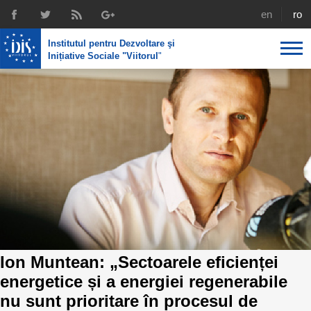
english
rom
Institutul pentru Dezvoltare şi
Inițiative Sociale "Viitorul
"
About us
Profile
IDIS expertise
Reintegration policies
Media
Recruting
Library
Economic policies
Chairman's legacy
Broadcast
Public procurement course support
Signed agreements
Social policies
Team
Ion Muntean: „Sectoarele eficienței
Investigations in public procurement
Letters of thanks
energetice și a energiei regenerabile
nu sunt prioritare în procesul de
Regional policy
Media about IDIS