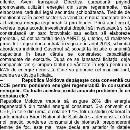
diferite. Avem transpusă Directiva europeană privind
promovarea utilizării energiei din surse regenerabile. Însă
elaborarea cadrului legal secundar șchiopătează. Trebuie de
menționat că în acest sector s-a venit cu o nouă abordare de a
achiziționa energia regenerabilă prin tender. Până anul trecut,
vechea legea acorda investitorului dreptul să investească și să
construiască un parc fotovoltaic sau eolian, să elaboreze
proiectul, să obțină tariful de la ANRE și, ulterior, să realizeze
proiectul. Legea nouă, intrată în vigoare în anul 2018, schimbă
abordarea îndrituind Guvernul să scoată la licitație o anumită
capacitate în baza căruia se construiesc capacitățile
comandate de executiv. După ce se lansează licitația, deja
companiile vin și propun tariful de vânzare în rețea pentru un
kWh de energie generată. Cine va propune cel mai mic tarif,
acelea va câștiga licitația.
–
Republica Moldova depășește cota convenită c
CCE pentru ponderea energiei regenerabilă în consumul
energetic. Cu toate acestea, există anumite probleme. În ce
constau ele?
Republica Moldova trebuia să asigure 20% din energia
regenerabilă din totalul energiei consumat. S-a convenit cu
CEE, în cele din urmă, o cotă de 17%. Într-un studiu elaborat în
parteneriat cu Biroul Național de Statistică s-a demonstrat că la
noi, practic, ponderea consumului de biomasă, preponderent
lemne de foc, este mai mare decât era anterior în datele