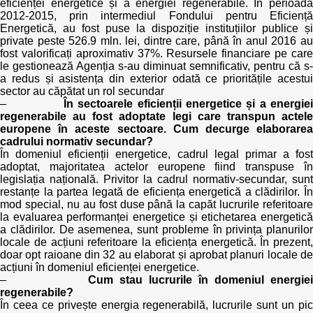
eficienței energetice și a energiei regenerabile. În perioada
2012-2015, prin intermediul Fondului pentru Eficiență
Energetică, au fost puse la dispoziție instituțiilor publice și
private peste 526.9 mln. lei, dintre care, până în anul 2016 au
fost valorificați aproximativ 37%. Resursele financiare pe care
le gestionează Agenția s-au diminuat semnificativ, pentru că s-
a redus și asistența din exterior odată ce prioritățile acestui
sector au căpătat un rol secundar
–
În sectoarele eficienții energetice și a energie
regenerabile au fost adoptate legi care transpun actele
europene în aceste sectoare. Cum decurge elaborarea
cadrului normativ secundar?
În domeniul eficienții energetice, cadrul legal primar a fost
adoptat, majoritatea actelor europene fiind transpuse în
legislația națională. Privitor la cadrul normativ-secundar, sunt
restanțe la partea legată de eficiența energetică a clădirilor. În
mod special, nu au fost duse până la capăt lucrurile referitoare
la evaluarea performanței energetice și etichetarea energetică
a clădirilor. De asemenea, sunt probleme în privința planurilor
locale de acțiuni referitoare la eficiența energetică. În prezent,
doar opt raioane din 32 au elaborat și aprobat planuri locale de
acțiuni în domeniul eficienței energetice.
–
Cum stau lucrurile în domeniul energiei
regenerabile?
În ceea ce privește energia regenerabilă, lucrurile sunt un pic