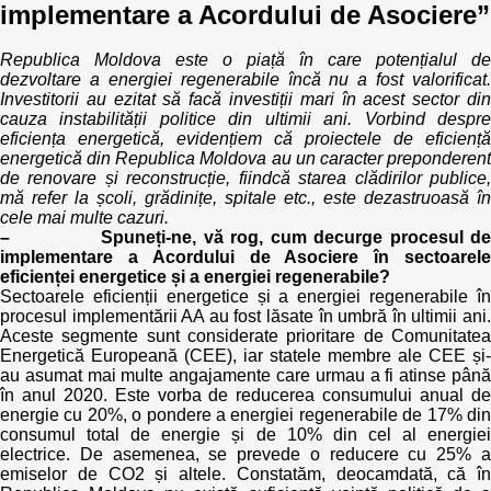
implementare a Acordului de Asociere”
Best parctices
Reports
Republica Moldova este o piață în care potențialul de
dezvoltare a energiei regenerabile încă nu a fost valorificat.
Governance transparency
Projects in progres
Investitorii au ezitat să facă investiții mari în acest sector din
cauza instabilității politice din ultimii ani. Vorbind despre
eficiența energetică, evidențiem că proiectele de eficiență
Sociometric Laboratory
Implemented projects
energetică din Republica Moldova au un caracter preponderent
de renovare și reconstrucție, fiindcă starea clădirilor publice,
People Watch
mă refer la școli, grădinițe, spitale etc., este dezastruoasă în
Procedures manual
cele mai multe cazuri.
– Spuneți-ne, vă rog, cum decurge procesul de
National Business Agenda
Notes & positions
implementare a Acordului de Asociere în sectoarele
eficienței energetice și a energiei regenerabile?
Democratic process
Sectoarele eficienții energetice și a energiei regenerabile în
Institutional Charter IDIS
procesul implementării AA au fost lăsate în umbră în ultimii ani.
Aceste segmente sunt considerate prioritare de Comunitatea
15 minutes of economic realism
Announcements
Energetică Europeană (CEE), iar statele membre ale CEE și-
au asumat mai multe angajamente care urmau a fi atinse până
Hybrid power
în anul 2020. Este vorba de reducerea consumului anual de
IDIS International Advisory Board
energie cu 20%, o pondere a energiei regenerabile de 17% din
consumul total de energie și de 10% din cel al energiei
EU-STRAT bulletin
electrice. De asemenea, se prevede o reducere cu 25% a
emiselor de CO2 și altele. Constatăm, deocamdată, că în