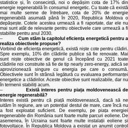
statistice și, în consecință, noi o depășim cota de 17% din
energie regenerabilă în consumul energetic. Cu toate că există
mai multe semne de întrebare, cota de 20% de energie
regenerabilă asumată până în 2020, Republica Moldova o
depășește. Cotele acestea urmează a fi raportate, dar ele nu
mai sunt atât de relevante pentru obiectivele care urmează a fi
stabilite pentru anul 2030.
–
Cum stăm la capitolul eficiența energetică pentru a
realiza obiectivele propuse?
Vorbind de eficiența energetică, există niște cote pentru clădiri.
Spre exemplu, 10% din clădirile publice să fie renovate. Mai
sunt niște obiective de genul că începând cu 2021 toate
clădirile noi construite să fie de tip nearly zero-energy, adică se
aprovizionează singure cu energia pe care o consumă.
Obiectivele sunt în strânsă legătură cu evaluarea performanței
energetice a clădirilor. Aceste obiective sunt realizabile, dar nu
în termenii stabiliți acum.
–
Există interes pentru piața moldovenească d
energie regenerabilă?
Interes există pentru că piață moldovenească, dacă să ne
uităm în regiune, are un potențial destul de mare, care încă nu
a fost exploatat suficient. De exemplu, pe piața energiei
regenerabile din România sunt foarte multe parcuri eoliene. De
asemenea, în Ucraina sunt foarte multe instalații eoliene și
fotovoltaice. În Republica Moldova a existat un anumit control