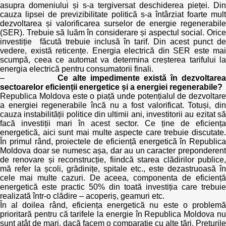
asupra domeniului și s-a tergiversat deschiderea pieței. Din
cauza lipsei de previzibilitate politică s-a întârziat foarte mult
dezvoltarea și valorificarea surselor de energie regenerabile
(SER). Trebuie să luăm în considerare și aspectul social. Orice
investiție făcută trebuie inclusă în tarif. Din acest punct de
vedere, există reticențe. Energia electrică din SER este mai
scumpă, ceea ce automat va determina creșterea tarifului la
energia electrică pentru consumatorii finali.
–
Ce alte impedimente există în dezvoltare
sectoarelor eficienții energetice și a energiei regenerabile?
Republica Moldova este o piață unde potențialul de dezvoltare
a energiei regenerabile încă nu a fost valorificat. Totuși, din
cauza instabilității politice din ultimii ani, investitorii au ezitat să
facă investiții mari în acest sector. Ce ține de eficiența
energetică, aici sunt mai multe aspecte care trebuie discutate.
În primul rând, proiectele de eficiență energetică în Republica
Moldova doar se numesc așa, dar au un caracter preponderent
de renovare și reconstrucție, fiindcă starea clădirilor publice,
mă refer la școli, grădinițe, spitale etc., este dezastruoasă în
cele mai multe cazuri. De aceea, componenta de eficiență
energetică este practic 50% din toată investiția care trebuie
realizată într-o clădire – acoperiș, geamuri etc.
În al doilea rând, eficiența energetică nu este o problemă
prioritară pentru că tarifele la energie în Republica Moldova nu
sunt atât de mari, dacă facem o comparație cu alte țări. Prețurile