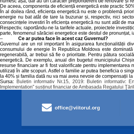
numesc așa, dar au un caracter preponderent de renovare și recons
De aceea, componenta de eficiență energetică este practic 50% di
În al doilea rând, eficiența energetică nu este o problemă prior
energie nu bat atât de tare la buzunar și, respectiv, nici secto
consecințele investiri în eficiența energetică nu sunt atât de ma
Respectiv, raportându-ne la tarifele actuale, proiectele investiț
parte, fenomenul sărăciei energetice este destul de pronunțat, ia
–
Ce ar putea face în acest caz Guvernul?
Guvernul are un rol important în asigurarea funcționalității d
consumului de energie în Republica Moldova este dominată de
regenerabilă, ar trebui să fie o prioritate. Pentru pătura soci
energetică. De exemplu, anual din bugetul municipiului Chiș
resurse financiare ar fi fost valorificate pentru implementarea 
utilizați în alte scopuri. Astfel o familie ar putea beneficia o s
la 40% și familia dată nu va mai avea nevoie de compensații la
Sursa:
Buletin informativ Nr.15, 2019: Buletin informativ:
Implementation” susținut financiar de Ambasada Regatului Ţări
office@viitorul.org