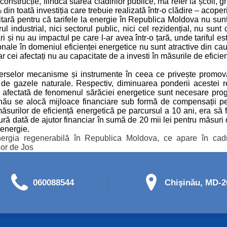
trucție, fiindcă starea clădirilor publice, mă refer la școli, gr
n toată investiția care trebuie realizată într-o clădire – acoper
itară pentru că tarifele la energie în Republica Moldova nu sunt
rul industrial, nici sectorul public, nici cel rezidențial, nu s
ri și nu au impactul pe care l-ar avea într-o țară, unde tariful 
ionale în domeniul eficienței energetice nu sunt atractive din ca
r cei afectați nu au capacitate de a investi în măsurile de eficie
iverselor mecanisme și instrumente în ceea ce privește promova
 gazele naturale. Respectiv, diminuarea ponderii acestei res
ală afectată de fenomenul sărăciei energetice sunt necesare pro
inău se alocă mijloace financiare sub formă de compensații 
măsurilor de eficiență energetică pe parcursul a 10 ani, era să f
ingură dată de ajutor financiar în sumă de 20 mii lei pentru măsuri
 energie.
 Energia regenerabilă în Republica Moldova, ce apare în cad
lor de Jos
060088544
Chişinău, MD-20