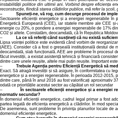
instabilității politice din ultimii ani. Vorbind despre eficien
reconstrucție, fiindcă starea clădirilor publice, mă refer la școli,
– Spuneți-ne, vă rog, cum decurge procesul de implementa
Sectoarele eficienții energetice și a energiei regenerabile în
Energetică Europeană (CEE), iar statele membre ale CEE și-
energie cu 20%, o pondere a energiei regenerabile de 17% din 
CO2 și altele. Constatăm, deocamdată, că în Republica Moldova 
–
La ce vă referiți când susțineți că nu există suficien
Lipsa voinței politice este evidentă când vorbim de reorganizar
(AEE). Consider că a fost o greșeală instituțională destul de m
deocamdată, slab funcțională. AEE are probleme în procesul de an
făcut investiții, a existat asistență tehnică și financiară consi
dintre care unele reușite, altele mai puțin reușite. Important est
–
Trebuie Agenția pentru Eficiență Energetică să medi
Exact. Să atragă investiții și să asigure, în conformitatea cu leg
energetice și a energiei regenerabile. În perioada 2012-2015, prin
dintre care, până în anul 2016 au fost valorificați aproximativ 
odată ce prioritățile acestui sector au căpătat un rol secundar
–
În sectoarele eficienții energetice și a energie
normativ secundar?
În domeniul eficienții energetice, cadrul legal primar a fost ado
partea legată de eficiența energetică a clădirilor. În mod specia
De asemenea, sunt probleme în privința planurilor locale de acți
domeniul eficienței energetice.