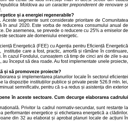
din Republica Moldova au un caracter preponderent de renovare și
.
etice și a energiei regenerabile?
ani. Aceste segmente sunt considerate prioritare de Comunitatea
ă în anul 2020. Este vorba de reducerea consumului anual de
rice. De asemenea, se prevede o reducere cu 25% a emiselor de
este sectoare ale domeniului energetic.
iciență Energetică (FEE) cu Agenția pentru Eficiență Energetică
instituție care a fost, practic, amorfă și rămâne în continuare,
. În cazul Fondului, cunoaștem că timp de cinci ani de zile s-au
rmă, au început să dea roade. Au fost implementate unele proiecte,
nță și să promoveze proiecte?
laborarea și implementarea planurilor locale în sectorul eficienței
 dispoziție instituțiilor publice și private peste 526.9 mln. lei,
inuat semnificativ, pentru că s-a redus și asistența din exterior
uropene în aceste sectoare. Cum decurge elaborarea cadrulu
națională. Privitor la cadrul normativ-secundar, sunt restanțe la
ea performanței energetice și etichetarea energetică a clădirilor.
ioane din 32 au elaborat și aprobat planuri locale de acțiuni în