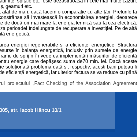
ădinițe, spitale etc., este dezastruoasă în cele mai multe cazuri.
iș, geamuri etc.
 atât de mari, dacă facem o comparație cu alte țări. Prețurile la
unt constrânse să investească în economisirea energiei, deoarece
este de două ori mai mare la energia termică sau la cea electrică.
uza perioadei îndelungate de recuperare a investiției. Pe de altă
nță energetică.
rea energiei regenerabile și a eficienței energetice. Structura
urse în balanța energetică, inclusiv prin sursele de energie
grame de sprijin în vederea implementări măsurilor de eficiență
pentru energie care depășesc suma de70 mln. lei. Dacă aceste
ie soluționată problema dată și, respectiv, acești bani puteau fi
 de eficiență energetică, iar ulterior factura se va reduce cu până
rul proiectului „Fact Checking of the Association Agreemen
05, str. Iacob Hâncu 10/1