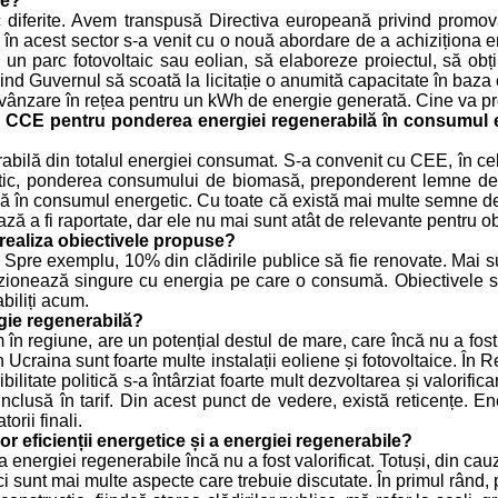
le?
c diferite. Avem transpusă Directiva europeană privind promova
în acest sector s-a venit cu o nouă abordare de a achiziționa e
un parc fotovoltaic sau eolian, să elaboreze proiectul, să obțin
uind Guvernul să scoată la licitație o anumită capacitate în baz
e vânzare în rețea pentru un kWh de energie generată. Cine va prop
CCE pentru ponderea energiei regenerabilă în consumul en
lă din totalul energiei consumat. S-a convenit cu CEE, în cele 
ctic, ponderea consumului de biomasă, preponderent lemne de fo
ă în consumul energetic. Cu toate că există mai multe semne d
a fi raportate, dar ele nu mai sunt atât de relevante pentru obi
 realiza obiectivele propuse?
i. Spre exemplu, 10% din clădirile publice să fie renovate. Mai 
vizionează singure cu energia pe care o consumă. Obiectivele s
abiliți acum.
gie regenerabilă?
în regiune, are un potențial destul de mare, care încă nu a fost
Ucraina sunt foarte multe instalații eoliene și fotovoltaice. În
ibilitate politică s-a întârziat foarte mult dezvoltarea și valori
e inclusă în tarif. Din acest punct de vedere, există reticențe
orii finali.
r eficienții energetice și a energiei regenerabile?
rgiei regenerabile încă nu a fost valorificat. Totuși, din cauza ins
 aici sunt mai multe aspecte care trebuie discutate. În primul rân