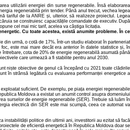
rea utilizării energiei din surse regenerabile. Însă elaborarea
nergia regenerabilă prin tender. Până anul trecut, vechea legea
ă tariful de la ANRE și, ulterior, să realizeze proiectul. Legea
a căruia se construiesc capacitățile comandate de executiv. După
une cel mai mic tarif, acelea va câștiga licitația.
ergetic. Cu toate acestea, există anumite probleme. În c
din urmă, o cotă de 17%. Într-un studiu elaborat în parteneriat
c, este mai mare decât era anterior în datele statistice și, în
e întrebare, cota de 20% de energie regenerabilă asumată până
ectivele care urmează a fi stabilite pentru anul 2030.
sunt niște obiective de genul că începând cu 2021 toate clădirile
unt în strânsă legătură cu evaluarea performanței energetice a
 exploatat suficient. De exemplu, pe piața energiei regenerabile
 Republica Moldova a existat un anumit control asupra domeniului
ficarea surselor de energie regenerabile (SER). Trebuie să luăm în
. Energia electrică din SER este mai scumpă, ceea ce automat va
tabilității politice din ultimii ani, investitorii au ezitat să facă
d, proiectele de eficiență energetică în Republica Moldova doar se