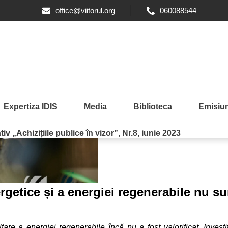
office@viitorul.org
060088544
Expertiza IDIS
Media
Biblioteca
Emisiun
iv „Achizițiile publice în vizor”, Nr.8, iunie 2023
rgetice și a energiei regenerabile nu su
e a energiei regenerabile încă nu a fost valorificat. Investito