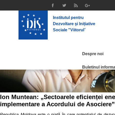
Institutul pentru
Dezvoltare şi Inițiative
Sociale "Viitorul
"
Despre noi
Buletinul informat
Ion Muntean: „Sectoarele eficienței ene
implementare a Acordului de Asociere”
Republica Moldova este o piață în care potențialul de dezvoltar