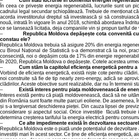
–
Cum stau lucrurile în domeniul energiei regenerabi
În ceea ce privește energia regenerabilă, lucrurile sunt un pi
cadrului legal secundar șchiopătează. Trebuie de menționat că 
acorda investitorului dreptul să investească și să construiască 
nouă, intrată în vigoare în anul 2018, schimbă abordarea îndrit
ce se lansează licitația, deja companiile vin și propun tariful d
–
Republica Moldova depășește cota convenită cu 
constau ele?
Republica Moldova trebuia să asigure 20% din energia regenerabi
cu Biroul Național de Statistică s-a demonstrat că la noi, pra
consecință, noi o depășim cota de 17% din energie regenerabil
în 2020, Republica Moldova o depășește. Cotele acestea urmează 
–
Cum stăm la capitolul eficiența energetică pentru a
Vorbind de eficiența energetică, există niște cote pentru clădir
noi construite să fie de tip nearly zero-energy, adică se apro
clădirilor. Aceste obiective sunt realizabile, dar nu în termenii st
–
Există interes pentru piața moldovenească de ener
Interes există pentru că piață moldovenească, dacă să ne uităm 
din România sunt foarte multe parcuri eoliene. De asemenea, în 
și s-a tergiversat deschiderea pieței. Din cauza lipsei de previz
considerare și aspectul social. Orice investiție făcută trebui
determina creșterea tarifului la energia electrică pentru consumat
–
Ce alte impedimente există în dezvoltarea sectoarelo
Republica Moldova este o piață unde potențialul de dezvoltare a ene
investiții mari în acest sector. Ce ține de eficiența energetică,