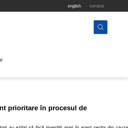
english
română
i
nt prioritare în procesul de
rii au ezitat să facă investiții mari în acest sector din cauza