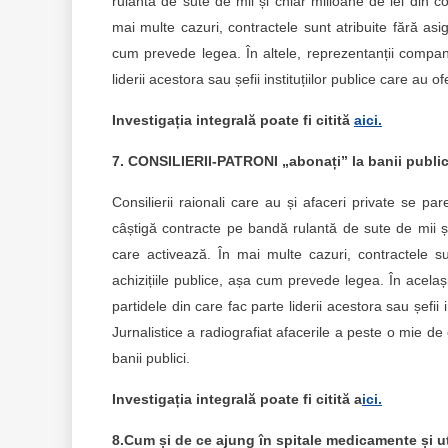
rulantă de sute de mii și chiar milioane de lei din con
mai multe cazuri, contractele sunt atribuite fără asig
cum prevede legea. În altele, reprezentanții companil
liderii acestora sau șefii instituțiilor publice care au o
Investigația integrală poate fi citită
aici.
7. CONSILIERII-PATRONI „abonați” la banii publici 
Consilierii raionali care au și afaceri private se p
câștigă contracte pe bandă rulantă de sute de mii și 
care activează. În mai multe cazuri, contractele su
achizițiile publice, așa cum prevede legea. În același
partidele din care fac parte liderii acestora sau șefii i
Jurnalistice a radiografiat afacerile a peste o mie de 
banii publici.
Investigația integrală poate fi citită a
ici.
8.Cum și de ce ajung în spitale medicamente și ut