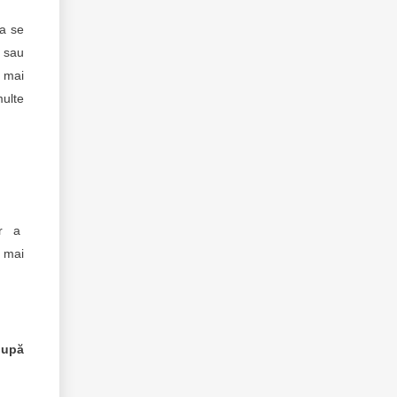
ea se
c sau
l mai
multe
or a
, mai
după