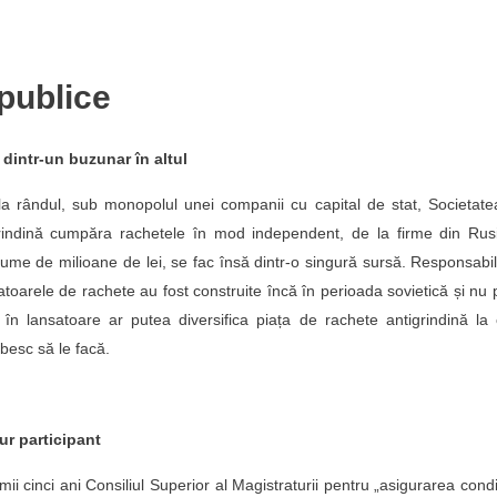
 publice
 dintr-un buzunar în altul
i la rândul, sub monopolul unei companii cu capital de stat, Societat
igrindină cumpăra rachetele în mod independent, de la firme din Rus
a sume de milioane de lei, se fac însă dintr-o singură sursă. Responsabil
atoarele de rachete au fost construite încă în perioada sovietică și nu p
iile în lansatoare ar putea diversifica piața de rachete antigrindină la
ăbesc să le facă.
gur participant
mii cinci ani Consiliul Superior al Magistraturii pentru „asigurarea condiț