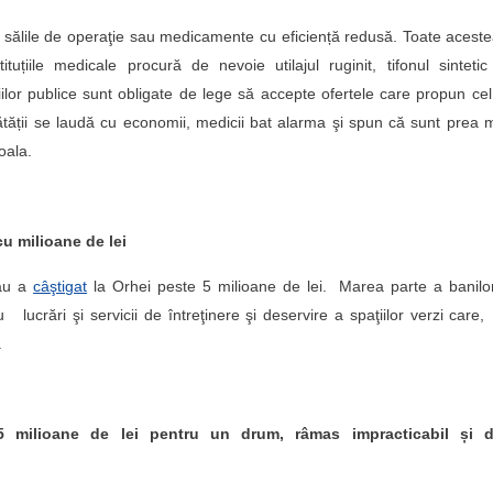
tru sălile de operaţie sau medicamente cu eficiență redusă. Toate acest
tuțiile medicale procură de nevoie utilajul ruginit, tifonul sinteti
iilor publice sunt obligate de lege să accepte ofertele care propun ce
ătății se laudă cu economii, medicii bat alarma şi spun că sunt prea 
oala.
cu milioane de lei
nău a
câştigat
la Orhei peste 5 milioane de lei. Marea parte a banil
ucrări şi servicii de întreţinere şi deservire a spaţiilor verzi care
.
1,5 milioane de lei pentru un drum, râmas impracticabil și 