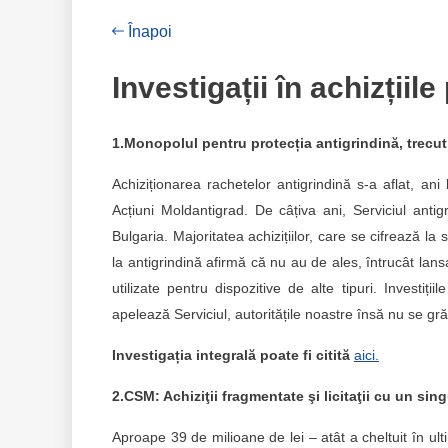
Înapoi
Investigații în achizțiile
1.Monopolul pentru protecția antigrindină, trecut
Achiziționarea rachetelor antigrindină s-a aflat, an
Acțiuni Moldantigrad. De câțiva ani, Serviciul ant
Bulgaria. Majoritatea achizițiilor, care se cifrează l
la antigrindină afirmă că nu au de ales, întrucât lans
utilizate pentru dispozitive de alte tipuri. Investiț
apelează Serviciul, autoritățile noastre însă nu se gr
Investigația integrală poate fi citită
aici.
2.CSM: Achiziţii fragmentate şi licitaţii cu un sin
Aproape 39 de milioane de lei – atât a cheltuit în ulti