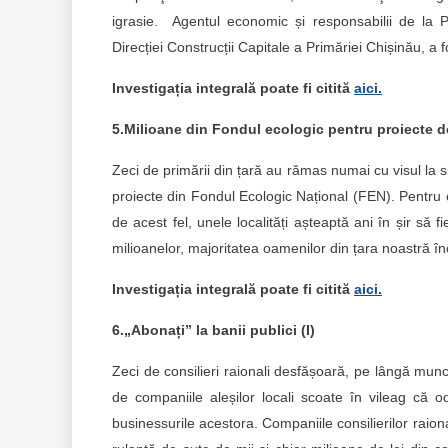
igrasie. Agentul economic și responsabilii de la P
Direcției Construcții Capitale a Primăriei Chișinău, a 
Investigația integrală poate fi citită
aici.
5.Milioane din Fondul ecologic pentru proiecte d
Zeci de primării din țară au rămas numai cu visul la
proiecte din Fondul Ecologic Național (FEN). Pentru c
de acest fel, unele localități așteaptă ani în șir să 
milioanelor, majoritatea oamenilor din țara noastră în
Investigația integrală poate fi citită
aici.
6.„Abonați” la banii publici (I)
Zeci de consilieri raionali desfășoară, pe lângă munca
de companiile aleșilor locali scoate în vileag că 
businessurile acestora. Companiile consilierilor raio