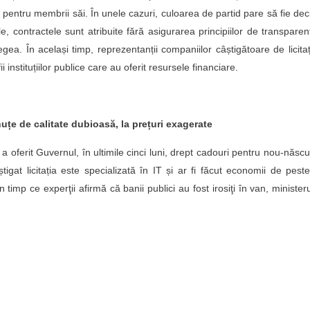
pentru membrii săi. În unele cazuri, culoarea de partid pare să fie dec
ele, contractele sunt atribuite fără asigurarea principiilor de transparen
gea. În același timp, reprezentanții companiilor câștigătoare de licitaț
 instituțiilor publice care au oferit resursele financiare.
țe de calitate dubioasă, la prețuri exagerate
 a oferit Guvernul, în ultimile cinci luni, drept cadouri pentru nou-născuț
gat licitația este specializată în IT și ar fi făcut economii de pest
n timp ce experţii afirmă că banii publici au fost irosiţi în van, minister