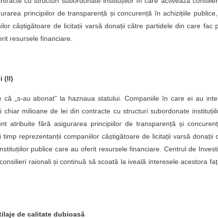
tracte cu structuri subordonate instituțiilor în care activează consilieri
urarea principiilor de transparență și concurență în achizițiile publice
or câștigătoare de licitații varsă donații către partidele din care fac 
ferit resursele financiare.
(II)​
are că „s-au abonat” la haznaua statului. Companiile în care ei au int
chiar milioane de lei din contracte cu structuri subordonate instituțiil
nt atribuite fără asigurarea principiilor de transparență și concuren
 timp reprezentanții companiilor câștigătoare de licitații varsă donații 
nstituțiilor publice care au oferit resursele financiare. Centrul de Investi
consilieri raionali și continuă să scoată la iveală interesele acestora fa
ilaje de calitate dubioasă