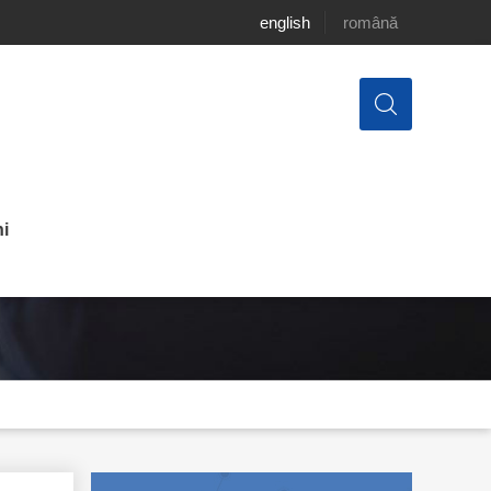
english
română
i