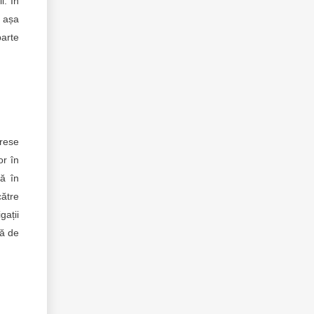
i. În
, așa
parte
erese
or în
ță în
către
gații
ță de