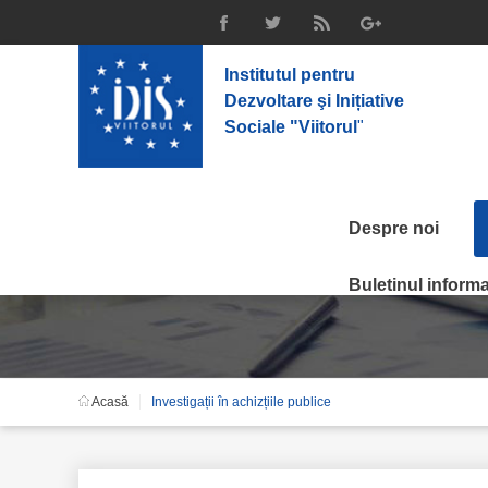
Institutul pentru
Dezvoltare şi Inițiative
Sociale "Viitorul
"
Despre noi
Investigații în achizții
Buletinul informat
Acasă
Investigații în achizțiile publice