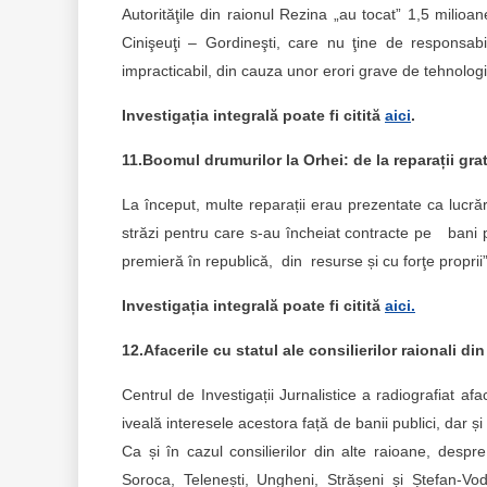
Autorităţile din raionul Rezina „au tocat” 1,5 mili
Cinişeuţi – Gordineşti, ​care nu ţine de responsabi
impracticabil, din cauza unor erori grave de tehnolog
Investigația integrală poate fi citită
aici
.
11.Boomul drumurilor la Orhei: de la reparații grat
La început, multe reparații erau prezentate ca lucrări
străzi pentru care s-au încheiat contracte pe bani 
premieră în republică, din resurse și cu forţe proprii”
Investigația integrală poate fi citită
aici.
12.Afacerile cu statul ale consilierilor raionali d
Centrul de Investigații Jurnalistice a radiografiat afa
iveală interesele acestora față de banii publici, dar ș
Ca și în cazul consilierilor din alte raioane, despre
Soroca, Telenești, Ungheni, Strășeni și Ștefan-Vodă 