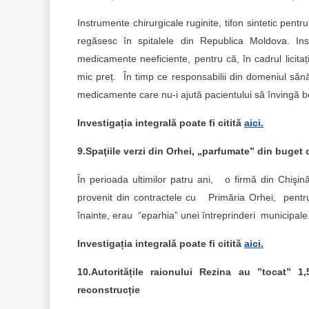
Instrumente chirurgicale ruginite, tifon sintetic pen
regăsesc în spitalele din Republica Moldova. Insti
medicamente neeficiente, pentru că, în cadrul licitaț
mic preț. În timp ce responsabilii din domeniul săn
medicamente care nu-i ajută pacientului să învingă b
Investigația integrală poate fi citită
aici.
9.Spaţiile verzi din Orhei, „parfumate” din buget 
În perioada ultimilor patru ani, o firmă din Chişi
provenit din contractele cu Primăria Orhei, pentru l
înainte, erau “eparhia” unei întreprinderi municipale
Investigația integrală poate fi citită
aici.
10.Autoritățile raionului Rezina au ”tocat” 
reconstrucție