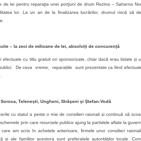
oane de lei pentru reparaţia unei porţiuni de drum Rezina – Saharna N
litatea lor. La un an de la finalizarea lucrărilor, drumul riscă să d
ie.
uite – la zeci de milioane de lei, absolviți de concurență
 efectuate cu titlu gratuit ori sponsorizate, chiar dacă erau listate și 
publici. De ceva vreme, reparațiile sunt prezentate ca fiind efectuat
.
in Soroca, Telenești, Ungheni, Strășeni și Ștefan-Vodă
cerile cu statul a peste o mie de consilieri raionali și continuă să scoa
i schemele prin care resursele publice ajung la partidele aflate la guver
 care am scris în achetele anterioare, firmele unor consilieri raional
și ale familiior acestora sunt preferatele autorităților locale. Consi