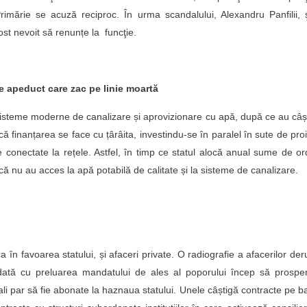
rimărie se acuză reciproc. În urma scandalului, Alexandru Panfilii, 
fost nevoit să renunțe la funcţie.
e apeduct care zac pe linie moartă
 sisteme moderne de canalizare și aprovizionare cu apă, după ce au câș
ă finanțarea se face cu țârâita, investindu-se în paralel în sute de pro
fie conectate la rețele. Astfel, în timp ce statul alocă anual sume de or
că nu au acces la apă potabilă de calitate și la sisteme de canalizare.
 în favoarea statului, și afaceri private. O radiografie a afacerilor der
odată cu preluarea mandatului de ales al poporului încep să prospe
nali par să fie abonate la haznaua statului. Unele câștigă contracte pe 