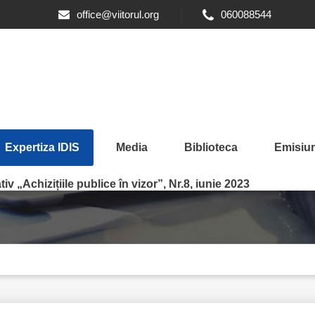
office@viitorul.org
060088544
Expertiza IDIS
Media
Biblioteca
Emisiun
le publice
iv „Achizițiile publice în vizor”, Nr.8, iunie 2023