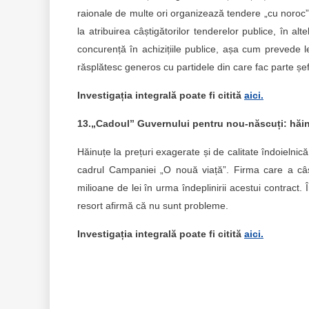
raionale de multe ori organizează tendere „cu noroc” 
la atribuirea câștigătorilor tenderelor publice, în alt
concurență în achizițiile publice, așa cum prevede le
răsplătesc generos cu partidele din care fac parte șefii
Investigația integrală poate fi citită
aici.
13.„Cadoul” Guvernului pentru nou-născuți: hăinu
Hăinuțe la prețuri exagerate și de calitate îndoielnică
cadrul Campaniei „O nouă viață”. Firma care a câști
milioane de lei în urma îndeplinirii acestui contract. Î
resort afirmă că nu sunt probleme.
Investigația integrală poate fi citită
aici.