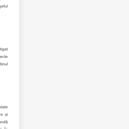
şeful
tigat
iecte
dinul
ulate
re și
bandă