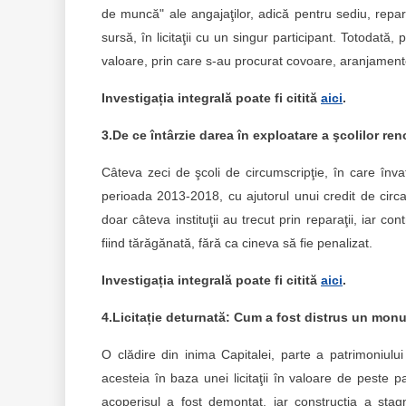
de muncă" ale angajaţilor, adică pentru sediu, reparaţ
sursă, în licitaţii cu un singur participant. Totodat
valoare, prin care s-au procurat covoare, aranjamente
Investigația integrală poate fi citită
aici
.
3.De ce întârzie darea în exploatare a şcolilor re
Câteva zeci de şcoli de circumscripţie, în care învaţă
perioada 2013-2018, cu ajutorul unui credit de circ
doar câteva instituţii au trecut prin reparaţii, iar c
fiind tărăgănată, fără ca cineva să fie penalizat.
Investigația integrală poate fi citită
aici
.
4.Licitație deturnată: Cum a fost distrus un monu
O clădire din inima Capitalei, parte a patrimoniulu
acesteia în baza unei licitaţii în valoare de peste p
acoperişul a fost demontat, iar construcţia a stag