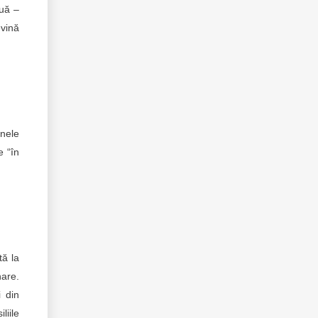
ouă –
evină
unele
e “în
tă la
nare.
i din
liile