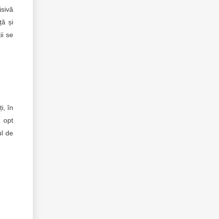
isivă
ță și
ii se
i, în
e opt
ul de