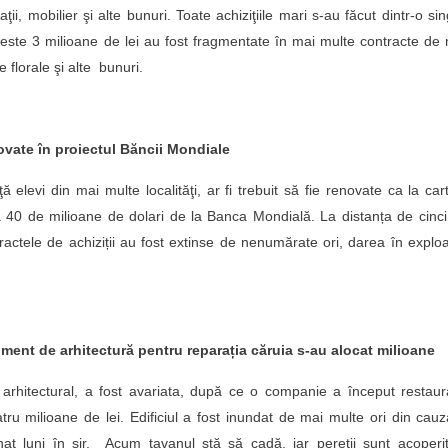
ii, mobilier şi alte bunuri. Toate achiziţiile mari s-au făcut dintr-o si
ă, peste 3 milioane de lei au fost fragmentate în mai multe contracte de
 florale şi alte bunuri.
novate în proiectul Băncii Mondiale
 elevi din mai multe localităţi, ar fi trebuit să fie renovate ca la car
a 40 de milioane de dolari de la Banca Mondială. La distanța de cinci
ontractele de achiziții au fost extinse de nenumărate ori, darea în explo
ment de arhitectură pentru reparația căruia s-au alocat milioane
i arhitectural, a fost avariata, după ce o companie a început restau
atru milioane de lei. Edificiul a fost inundat de mai multe ori din cau
nat luni în şir. Acum tavanul stă să cadă, iar pereţii sunt acoperi