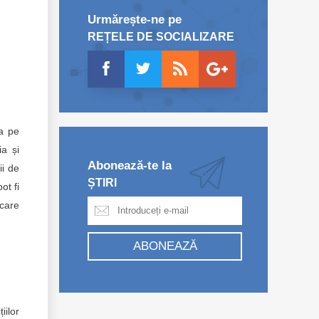
Urmărește-ne pe
REȚELE DE SOCIALIZARE
ea pe
ia și
Abonează-te la
ii de
ȘTIRI
ot fi
 care
ABONEAZĂ
iilor