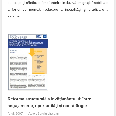
educație și sănătate, îmbătrânire incluzivă, migraţie/mobilitate
Politici regionale
a forţei de muncă, reducere a inegalităţii şi eradicare a
Rapoarte
sărăciei.
Bunele practici
Inițiative în derulare
Laborator sociometric
Inițiative desfășurate
Transparența guvernării locale
Manual de proceduri
People Watch
Note & poziții​
Proces democratic
Organigrama IDIS
Agenda Națională de Business
Anunțuri
Puterea hibridă
Consiliul consulativ internațional IDIS
Reforma structurală a învăţământului: între
15 minute de realism economic
angajamente, oportunităţi şi constrângeri
Anul: 2007
Autor: Sergiu Lipcean