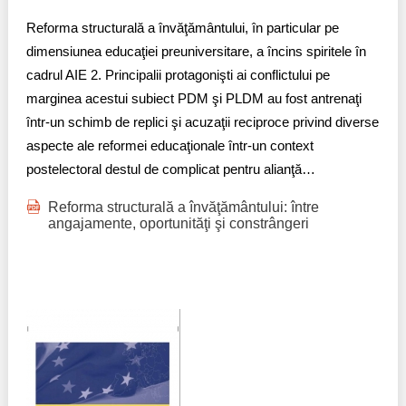
Trend Hunter
Reforma structurală a învăţământului, în particular pe
Buletin EU-STRAT
dimensiunea educaţiei preuniversitare, a încins spiritele în
cadrul AIE 2. Principalii protagonişti ai conflictului pe
Aplică la BUNELE PRACTICI
marginea acestui subiect PDM şi PLDM au fost antrenaţi
într-un schimb de replici şi acuzaţii reciproce privind diverse
Transparența întreprinderilor de stat
aspecte ale reformei educaţionale într-un context
Cele mai bune și cele mai proaste politici locale din
postelectoral destul de complicat pentru alianţă…
Moldova
Reforma structurală a învăţământului: între
angajamente, oportunităţi şi constrângeri
Democrația, independența și transparența instituțiilor
publice-cheie din Moldova
Achiziții publice
Achizițiile publice în vizorul societății civile