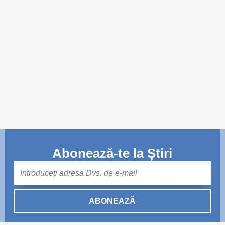
Trend Hunter
Buletin EU-STRAT
Aplică la BUNELE PRACTICI
Transparența întreprinderilor de stat
Cele mai bune și cele mai proaste politici locale din
Moldova
Democrația, independența și transparența instituțiilor
publice-cheie din Moldova
Abonează-te la Știri
Achiziții publice
Mail
Achizițiile publice în vizorul societății civile
ABONEAZĂ