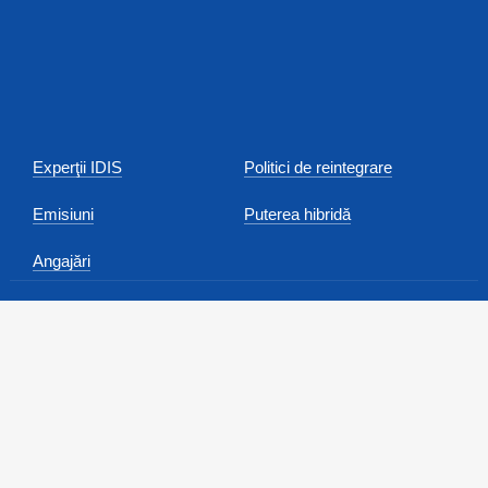
Experţii IDIS
Politici de reintegrare
Emisiuni
Puterea hibridă
Angajări
Anunțuri