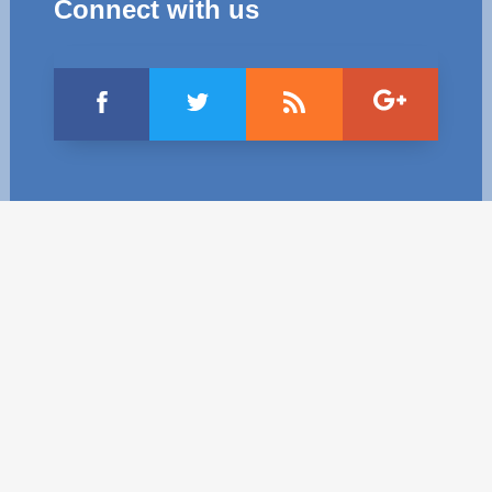
Connect with us
Politici regionale
Rapoarte
Bunele practici
Inițiative în derulare
Laborator sociometric
Inițiative desfășurate
Transparența guvernării locale
Manual de proceduri
People Watch
Note & poziții​
Proces democratic
Organigrama IDIS
Agenda Națională de Business
Anunțuri
Puterea hibridă
Consiliul consulativ internațional IDIS
15 minute de realism economic