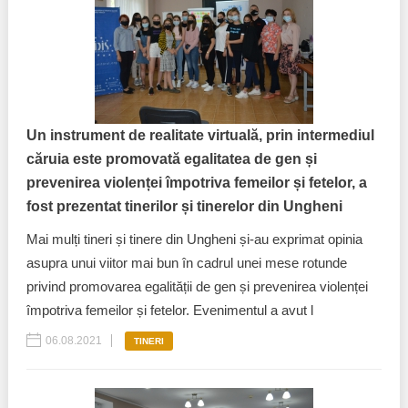
Trend Hunter
Buletin EU-STRAT
Aplică la BUNELE PRACTICI
Transparența întreprinderilor de stat
Un instrument de realitate virtuală, prin intermediul
căruia este promovată egalitatea de gen și
Cele mai bune și cele mai proaste politici locale din
prevenirea violenței împotriva femeilor și fetelor, a
Moldova
fost prezentat tinerilor și tinerelor din Ungheni
Democrația, independența și transparența instituțiilor
Mai mulți tineri și tinere din Ungheni și-au exprimat opinia
publice-cheie din Moldova
asupra unui viitor mai bun în cadrul unei mese rotunde
Achiziții publice
privind promovarea egalității de gen și prevenirea violenței
împotriva femeilor și fetelor. Evenimentul a avut l
Achizițiile publice în vizorul societății civile
06.08.2021
TINERI