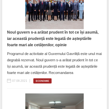
Politici regionale
Rapoarte
Bunele practici
Inițiative în derulare
Laborator sociometric
Noul guvern s-a arătat prudent în tot ce își asumă,
Inițiative desfășurate
iar această prudență este legată de așteptările
Transparența guvernării locale
Manual de proceduri
foarte mari ale cetățenilor, opinie
People Watch
Programul de activitate al Guvernului Gavriliță este unul mai
Note & poziții​
degrabă rezervat. Noul guvern s-a arătat prudent în tot ce
Proces democratic
își asumă, iar această prudență este legată de așteptările
Organigrama IDIS
foarte mari ale cetățenilor. Recomandarea
Agenda Națională de Business
Anunțuri
07.08.2021
ECONOMIE
Puterea hibridă
Consiliul consulativ internațional IDIS
15 minute de realism economic