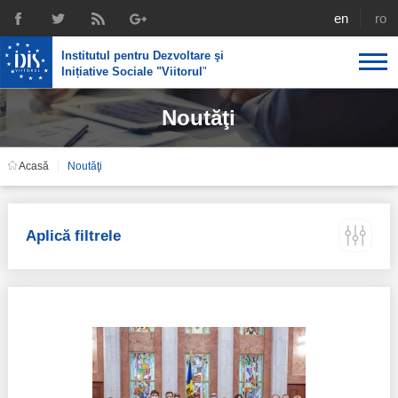
english
rom
Institutul pentru Dezvoltare şi
Inițiative Sociale "Viitorul
"
Noutăţi
Despre noi
Profil
Expertiza IDIS
Acasă
Noutăţi
Politici de reintegrare
Media
Recrutare
Biblioteca
Politici economice
Chairman's legacy
Aplică filtrele
Emisiuni
Achizițiile publice în infografice
Acorduri semnate
Buletinul informativ „Achizițiile publice în vizor”,
Nr.8, iunie 2023
Integrare europeană
Echipa
Politici sociale
Scrisori de mulțumire
Investigații în achizțiile publice
Media despre IDIS