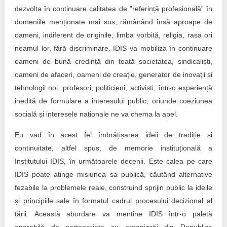
dezvolta în continuare calitatea de ”referință profesională” în
domeniile menționate mai sus, rămânând însă aproape de
oameni, indiferent de originile, limba vorbită, religia, rasa ori
neamul lor, fără discriminare. IDIS va mobiliza în continuare
oameni de bună credință din toată societatea, sindicaliști,
oameni de afaceri, oameni de creație, generator de inovații și
tehnologii noi, profesori, politicieni, activiști, într-o experiență
inedită de formulare a interesului public, oriunde coeziunea
socială și interesele naționale ne va chema la apel.
Eu vad în acest fel îmbrățișarea ideii de tradiție și
continuitate, altfel spus, de memorie instituțională a
Institutului IDIS, în următoarele decenii. Este calea pe care
IDIS poate atinge misiunea sa publică, căutând alternative
fezabile la problemele reale, construind sprijin public la ideile
și principiile sale în formatul cadrul procesului decizional al
țării. Această abordare va menține IDIS într-o paletă