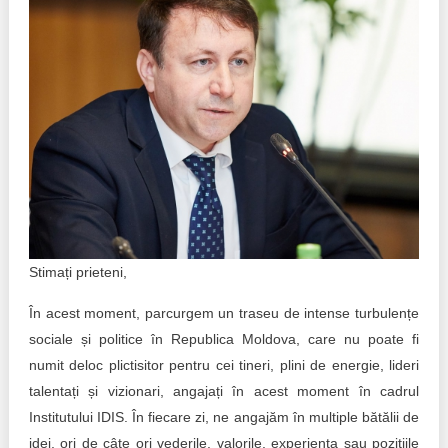
Politici regionale
Rapoarte
Bunele practici
Inițiative în derulare
Laborator sociometric
Inițiative desfășurate
Transparența guvernării locale
Manual de proceduri
People Watch
Note & poziții​
Proces democratic
Stimați prieteni,
Organigrama IDIS
Agenda Națională de Business
În acest moment, parcurgem un traseu de intense turbulențe
Anunțuri
sociale și politice în Republica Moldova, care nu poate fi
Puterea hibridă
Consiliul consulativ internațional IDIS
numit deloc plictisitor pentru cei tineri, plini de energie, lideri
talentați și vizionari, angajați în acest moment în cadrul
15 minute de realism economic
Institutului IDIS. În fiecare zi, ne angajăm în multiple bătălii de
idei, ori de câte ori vederile, valorile, experiența sau pozițiile