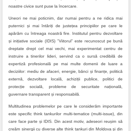
Trend Hunter
noastre civice sunt puse la încercare.
Buletin EU-STRAT
Uneori ne mai poticnim, dar numai pentru a ne ridica mai
puternici și mai întăriți de justețea principiilor pe care le
Aplică la BUNELE PRACTICI
apărăm cu întreaga noastră fire. Institutul pentru dezvoltare
Transparența întreprinderilor de stat
și inițiative sociale (IDIS) ”Viitorul” este recunoscut pe bună
dreptate drept cel mai vechi, mai experimentat centru de
Cele mai bune și cele mai proaste politici locale din
instruire a tinerilor lideri, servind ca o sursă credibilă de
Moldova
expertiză profesională pe mai multe domenii de luare a
deciziilor: mediu de afaceri, energie, bănci și finanțe, politică
Democrația, independența și transparența instituțiilor
publice-cheie din Moldova
externă, dezvoltare locală, achiziții publice, politici de
protecție socială, probleme de securitate națională,
Achiziții publice
guvernare transparent și responsabilă.
Achizițiile publice în vizorul societății civile
Multitudinea problemelor pe care le considerăm importante
este specific think tankurilor multi-tematice (multi-issue), din
care face parte și IDIS. Din acest motiv, adeseori reușim să
creăm sinergii cu diverse alte think tankuri din Moldova și din