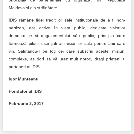
onorabilă de parteneriate cu organizații din Republica
Moldova și din străinătate.
IDIS rămâne fidel tradițiilor sale instituționale de a fi non-
partizan, dar active în viața public, dedicate valorilor
democratice și angajamentului său public, principia care
formează pilonii esențiali ai misiunilor sale pentru anii care
vin. Salutându-I pe toți cei care subscriu acestei misiuni
complexe, aș dori să vă urez mult noroc, dragi prieteni și
parteneri ai IDIS.
Igor Munteanu
Fondator al IDIS
Februarie 2, 2017