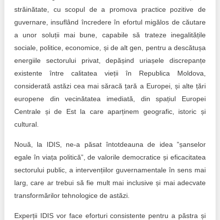
străinătate, cu scopul de a promova practice pozitive de
guvernare, insuflând încredere în efortul migălos de căutare
a unor soluții mai bune, capabile să trateze inegalitățile
sociale, politice, economice, și de alt gen, pentru a descătușa
energiile sectorului privat, depășind uriașele discrepanțe
existente între calitatea vieții în Republica Moldova,
considerată astăzi cea mai săracă țară a Europei, și alte țări
europene din vecinătatea imediată, din spațiul Europei
Centrale și de Est la care aparținem geografic, istoric și
cultural.
Nouă, la IDIS, ne-a păsat întotdeauna de idea ”șanselor
egale în viața politică”, de valorile democratice și eficacitatea
sectorului public, a intervențiilor guvernamentale în sens mai
larg, care ar trebui să fie mult mai inclusive și mai adecvate
transformărilor tehnologice de astăzi.
Experții IDIS vor face eforturi consistente pentru a păstra și