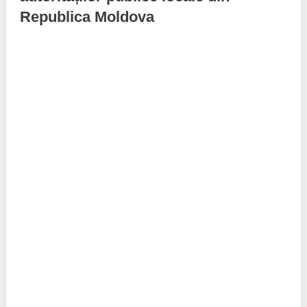
Republica Moldova
Politici regionale
Rapoarte
Bunele practici
Inițiative în derulare
Laborator sociometric
Inițiative desfășurate
Transparența guvernării locale
Manual de proceduri
People Watch
Note & poziții​
Proces democratic
Organigrama IDIS
Agenda Națională de Business
Anunțuri
Puterea hibridă
Consiliul consulativ internațional IDIS
15 minute de realism economic