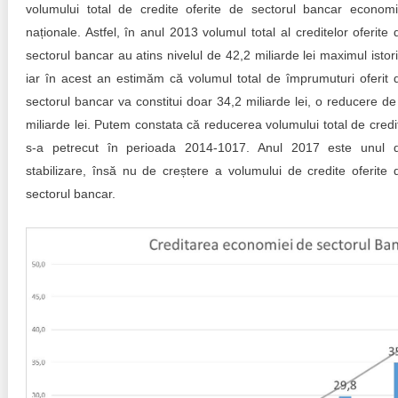
Trend Hunter
volumului total de credite oferite de sectorul bancar economi
naționale. Astfel, în anul 2013 volumul total al creditelor oferite 
Buletin EU-STRAT
sectorul bancar au atins nivelul de 42,2 miliarde lei maximul istori
iar în acest an estimăm că volumul total de împrumuturi oferit 
Aplică la BUNELE PRACTICI
sectorul bancar va constitui doar 34,2 miliarde lei, o reducere de
Transparența întreprinderilor de stat
miliarde lei. Putem constata că reducerea volumului total de credi
s-a petrecut în perioada 2014-1017. Anul 2017 este unul 
Cele mai bune și cele mai proaste politici locale din
stabilizare, însă nu de creștere a volumului de credite oferite 
Moldova
sectorul bancar.
Democrația, independența și transparența instituțiilor
publice-cheie din Moldova
Achiziții publice
Achizițiile publice în vizorul societății civile