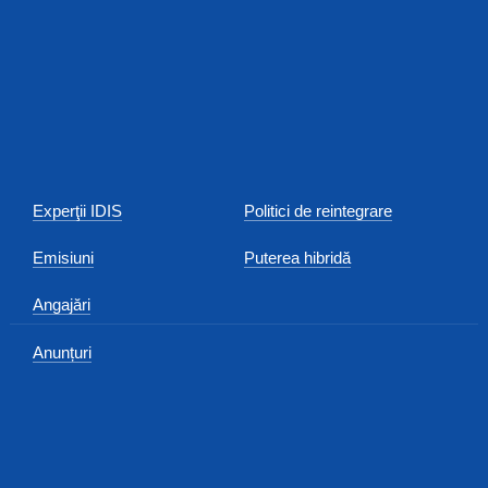
Experţii IDIS
Politici de reintegrare
Emisiuni
Puterea hibridă
Angajări
Anunțuri