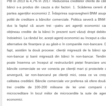
PIB în 2013 la 4,7% în 2017. Reducerea creditelor oferite de căt
bănci s-a produs din cauza a doi factori. 1. Scăderea cererii d
partea agenților economici 2. Înăsprirea supravegherii BNM asup
politii de creditare a băncilor comerciale. Politica severă a BNM
dus la faptul că acum trei –patru ani agenții economici ca
obțineau credite de la bănci în prezent sunt văzuți drept debito
îndoielnici. La rândul lor, acești agenți economici au început a cău
alternative de finanțare și au găsit-o în companiile non-bancare. 
fapt, asistăm la două procese: clienții migrează de la bănci sp
non-bancar și banii migrează din bănci în non-bancar. Tendin
poate însemna un început al restructurării pieței financiare un
băncile comerciale se vor conecta pe clienții mari și proiectele 
anvergură, iar non-bancarul pe clienții mici, ceea ce va creș
calitatea creditării. Băncile comerciale vor preferea să ofere două
trei credite de 100-200 milioane de lei unei companii 
microcreditare în locul miilor de microcerdite la sute de agen
economici.