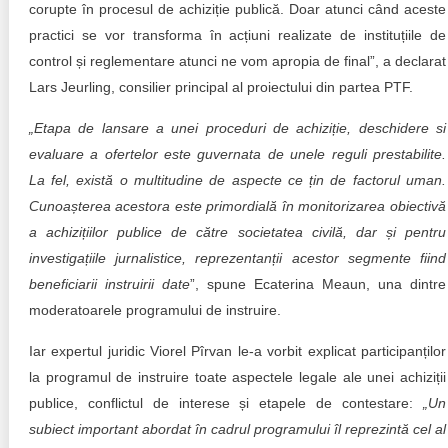
corupte în procesul de achiziție publică. Doar atunci când aceste
practici se vor transforma în acțiuni realizate de instituțiile de
control și reglementare atunci ne vom apropia de final”, a declarat
Lars Jeurling, consilier principal al proiectului din partea PTF.
„Etapa de lansare a unei proceduri de achiziție, deschidere si
evaluare a ofertelor este guvernata de unele reguli prestabilite.
La fel, există o multitudine de aspecte ce țin de factorul uman.
Cunoașterea acestora este primordială în monitorizarea obiectivă
a achizițiilor publice de către societatea civilă, dar și pentru
investigațiile jurnalistice, reprezentanții acestor segmente fiind
beneficiarii instruirii date
”, spune Ecaterina Meaun, una dintre
moderatoarele programului de instruire.
Iar expertul juridic Viorel Pîrvan le-a vorbit explicat participanților
la programul de instruire toate aspectele legale ale unei achiziții
publice, conflictul de interese și etapele de contestare:
„
Un
subiect important abordat în cadrul programului îl reprezintă cel al