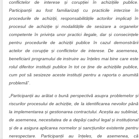
conflictelor de interese și corupției în achizițiile publice.
Participanții au fost familiarizați cu practicile interzise în
procedurile de achiziții, responsabilitățile actorilor implicați în
procesul de achiziție și modalitățile de sesizare a organelor
competente în privința unor practici ilegale, dar și consecințele
pentru procedurile de achiziții publice în cazul demonstrării
actelor de corupție și conflictelor de interese. De asemenea,
beneficiarii programului de instruire au înțeles mai bine care este
rolul diferitor instituții publice în tot ce ține de achizițiile publice,
cum pot să sesizeze aceste instituții pentru a raporta o anumită
problemă
”.
„Participanții au arătat o bună perspectivă asupra problemelor și
riscurilor procesului de achiziție, de la identificarea nevoilor până
la implementarea și gestionarea contractului. Aceștia au subliniat,
de asemenea, necesitatea de a depăși cadrul legal și instituțional
și de a asigura aplicarea normelor și sancțiunilor existente pentru
nerespectare. Participanții au înțeles, de asemenea, că