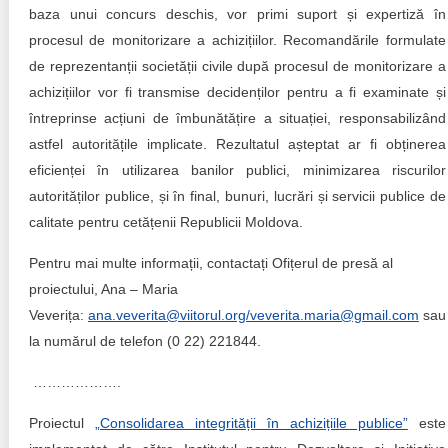
baza unui concurs deschis, vor primi suport și expertiză în
procesul de monitorizare a achizițiilor. Recomandările formulate
de reprezentanții societății civile după procesul de monitorizare a
achizițiilor vor fi transmise decidenților pentru a fi examinate și
întreprinse acțiuni de îmbunătățire a situației, responsabilizând
astfel autoritățile implicate. Rezultatul așteptat ar fi obținerea
eficienței în utilizarea banilor publici, minimizarea riscurilor
autorităților publice, și în final, bunuri, lucrări și servicii publice de
calitate pentru cetățenii Republicii Moldova.
Pentru mai multe informații, contactați Ofițerul de presă al
proiectului, Ana – Maria
Veverița:
ana.veverita@viitorul.org/veverita.maria@gmail.com
sau
la numărul de telefon (0 22) 221844.
……………….
Proiectul
„Consolidarea integrității în achizițiile publice”
este