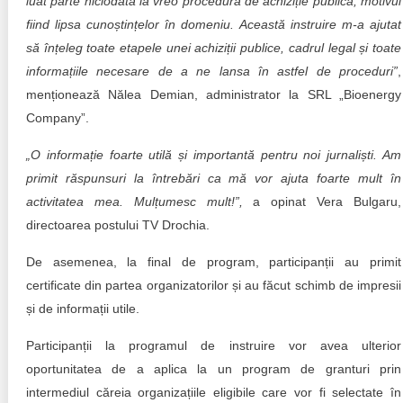
luat parte niciodata la vreo procedură de achiziție publică, motivul
fiind lipsa cunoștințelor în domeniu. Această instruire m-a ajutat
să înțeleg toate etapele unei achiziții publice, cadrul legal și toate
informațiile necesare de a ne lansa în astfel de proceduri”
,
menționează Nălea Demian, administrator la SRL „Bioenergy
Company”.
„O informație foarte utilă și importantă pentru noi jurnaliști. Am
primit răspunsuri la întrebări ca mă vor ajuta foarte mult în
activitatea mea. Mulțumesc mult!”,
a opinat Vera Bulgaru,
directoarea postului TV Drochia.
De asemenea, la final de program, participanții au primit
certificate din partea organizatorilor și au făcut schimb de impresii
și de informații utile.
Participanții la programul de instruire vor avea ulterior
oportunitatea de a aplica la un program de granturi prin
intermediul căreia organizațiile eligibile care vor fi selectate în