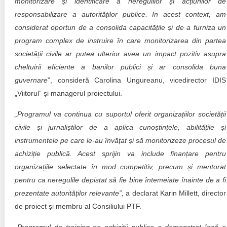
monitorizare și identificare a neregulilor și acțiunilor de
responsabilizare a autorităților publice. In acest context, am
considerat oportun de a consolida capacitățile și de a furniza un
program complex de instruire în care monitorizarea din partea
societății civile ar putea ulterior avea un impact pozitiv asupra
cheltuirii eficiente a banilor publici și ar consolida buna
guvernare
”, consideră Carolina Ungureanu, vicedirector IDIS
„Viitorul” și managerul proiectului.
„Programul va continua cu suportul oferit organizațiilor societății
civile și jurnaliștilor de a aplica cunoștințele, abilitățile și
instrumentele pe care le-au învățat și să monitorizeze procesul de
achiziție publică. Acest sprijin va include finanțare pentru
organizațiile selectate în mod competitiv, precum și mentorat
pentru ca neregulile depistat să fie bine întemeiate înainte de a fi
prezentate autorităților relevante”,
a declarat Karin Millett, director
de proiect și membru al Consiliului PTF.