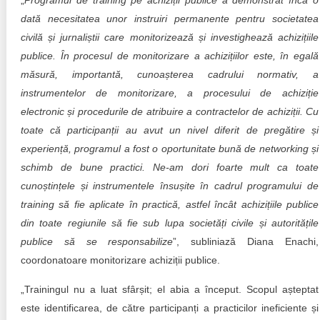
„
Programul de training pe achiziții publice a demonstrat încă o
dată necesitatea unor instruiri permanente pentru societatea
civilă și jurnaliștii care monitorizează și investighează achizițiile
publice. În procesul de monitorizare a achizițiilor este, în egală
măsură, importantă, cunoașterea cadrului normativ, a
instrumentelor de monitorizare, a procesului de achiziție
electronic și procedurile de atribuire a contractelor de achiziții. Cu
toate că participanții au avut un nivel diferit de pregătire și
experiență, programul a fost o oportunitate bună de networking și
schimb de bune practici. Ne-am dori foarte mult ca toate
cunoștințele și instrumentele însușite în cadrul programului de
training să fie aplicate în practică, astfel încât achizițiile publice
din toate regiunile să fie sub lupa societăți civile și autoritățile
publice să se responsabilize
”, subliniază Diana Enachi,
coordonatoare monitorizare achiziții publice.
„Trainingul nu a luat sfârșit; el abia a început. Scopul așteptat
este identificarea, de către participanți a practicilor ineficiente și