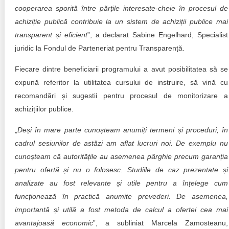
cooperarea sporită între părțile interesate-cheie în procesul de
achiziție publică contribuie la un sistem de achiziții publice mai
transparent și eficient
”, a declarat Sabine Engelhard, Specialist
juridic la Fondul de Parteneriat pentru Transparență.
Fiecare dintre beneficiarii programului a avut posibilitatea să se
expună referitor la utilitatea cursului de instruire, să vină cu
recomandări și sugestii pentru procesul de monitorizare a
achizițiilor publice.
„
Deși în mare parte cunoșteam anumiți termeni și proceduri, în
cadrul sesiunilor de astăzi am aflat lucruri noi. De exemplu nu
cunoșteam că autoritățile au asemenea pârghie precum garanția
pentru ofertă și nu o folosesc. Studiile de caz prezentate și
analizate au fost relevante și utile pentru a înțelege cum
funcționează în practică anumite prevederi. De asemenea,
importantă și utilă a fost metoda de calcul a ofertei cea mai
avantajoasă economic
”, a subliniat Marcela Zamosteanu,