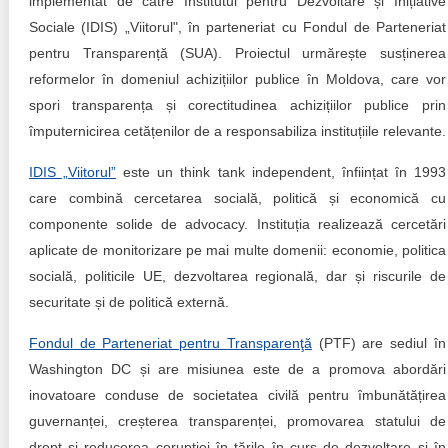
implementat de către Institutul pentru Dezvoltare și Inițiative
Sociale (IDIS) „Viitorul", în parteneriat cu Fondul de Parteneriat
pentru Transparență (SUA). Proiectul urmărește susținerea
reformelor în domeniul achizițiilor publice în Moldova, care vor
spori transparența și corectitudinea achizițiilor publice prin
împuternicirea cetățenilor de a responsabiliza instituțiile relevante.
IDIS „Viitorul”
este un think tank independent, înființat în 1993
care combină cercetarea socială, politică și economică cu
componente solide de advocacy. Instituția realizează cercetări
aplicate de monitorizare pe mai multe domenii: economie, politica
socială, politicile UE, dezvoltarea regională, dar și riscurile de
securitate și de politică externă.
Fondul de Parteneriat pentru Transparenţă
(PTF) are sediul în
Washington DC și are misiunea este de a promova abordări
inovatoare conduse de societatea civilă pentru îmbunătățirea
guvernanței, creșterea transparenței, promovarea statului de
drept și reducerea corupției în țările în curs de dezvoltare și în