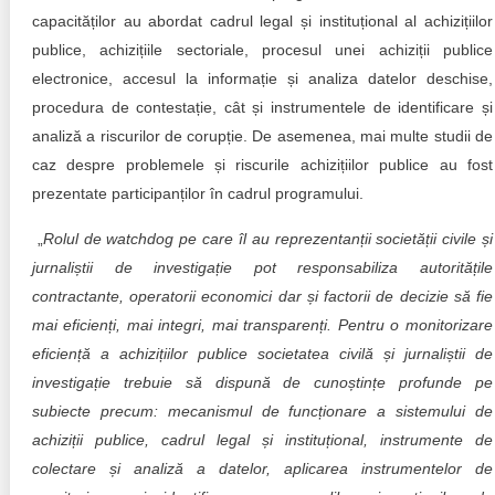
capacităților au abordat cadrul legal și instituțional al achizițiilor
publice, achizițiile sectoriale, procesul unei achiziții publice
electronice, accesul la informație și analiza datelor deschise,
procedura de contestație, cât și instrumentele de identificare și
analiză a riscurilor de corupție. De asemenea, mai multe studii de
caz despre problemele și riscurile achizițiilor publice au fost
prezentate participanților în cadrul programului.
„
Rolul de watchdog pe care îl au reprezentanții societății civile și
jurnaliștii de investigație pot responsabiliza autoritățile
contractante, operatorii economici dar și factorii de decizie să fie
mai eficienți, mai integri, mai transparenți. Pentru o monitorizare
eficiență a achizițiilor publice societatea civilă și jurnaliștii de
investigație trebuie să dispună de cunoștințe profunde
pe
subiecte precum:
mecanismul de funcționare a sistemului de
achiziții publice, cadrul legal și instituțional, instrumente de
colectare și analiză a datelor, aplicarea instrumentelor de