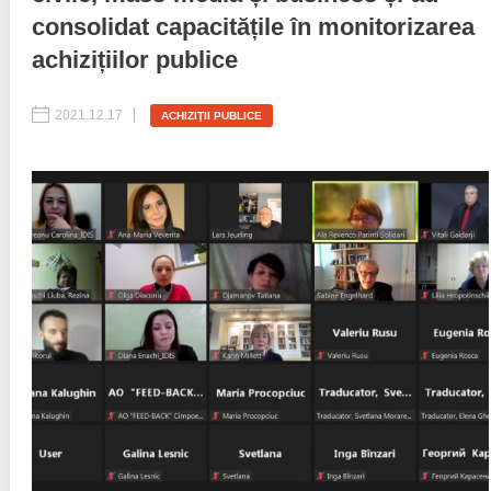
consolidat capacitățile în monitorizarea
Politici regionale
Rapoarte
achizițiilor publice
Bunele practici
Inițiative în derulare
2021.12.17
ACHIZIŢII PUBLICE
Laborator sociometric
Inițiative desfășurate
Transparența guvernării locale
Manual de proceduri
People Watch
Note & poziții​
Proces democratic
Organigrama IDIS
Agenda Națională de Business
Anunțuri
Puterea hibridă
Consiliul consulativ internațional IDIS
15 minute de realism economic