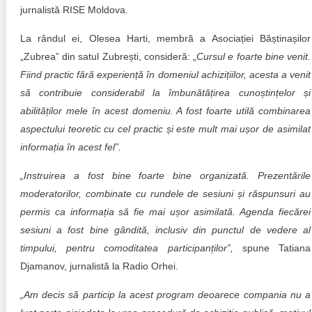
jurnalistă RISE Moldova.
La rândul ei, Olesea Harti, membră a Asociației Băștinașilor
„Zubrea” din satul Zubrești, consideră: „
Cursul e foarte bine venit.
Fiind practic fără experiență în domeniul achizițiilor, acesta a venit
să contribuie considerabil la îmbunătățirea cunoștințelor și
abilităților mele în acest domeniu. A fost foarte utilă combinarea
aspectului teoretic cu cel practic și este mult mai ușor de asimilat
informația în acest fel”.
„Instruirea a fost bine foarte bine organizată. Prezentările
moderatorilor, combinate cu rundele de sesiuni și răspunsuri au
permis ca informația să fie mai ușor asimilată. Agenda fiecărei
sesiuni a fost bine gândită, inclusiv din punctul de vedere al
timpului, pentru comoditatea participanților”,
spune Tatiana
Djamanov, jurnalistă la Radio Orhei.
„
Am decis să particip la acest program deoarece compania nu a