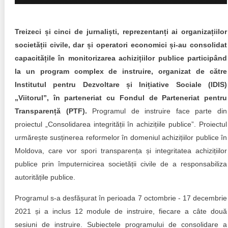
Trend Hunter
Buletin EU-STRAT
Treizeci și cinci de jurnaliști, reprezentanți ai organizațiilor
societății civile, dar și operatori economici și-au consolidat
Aplică la BUNELE PRACTICI
capacitățile în monitorizarea achizițiilor publice participând
Transparența întreprinderilor de stat
la un program complex de instruire, organizat de către
Institutul pentru Dezvoltare și Inițiative Sociale (IDIS)
Cele mai bune și cele mai proaste politici locale din
„Viitorul”, în parteneriat cu Fondul de Parteneriat pentru
Moldova
Transparență (PTF).
Programul de instruire face parte din
proiectul „Consolidarea integrității în achizițiile publice”. Proiectul
Democrația, independența și transparența instituțiilor
publice-cheie din Moldova
urmărește susținerea reformelor în domeniul achizițiilor publice în
Moldova, care vor spori transparența și integritatea achizițiilor
Achiziții publice
publice prin împuternicirea societății civile de a responsabiliza
autoritățile publice.
Achizițiile publice în vizorul societății civile
Programul s-a desfășurat în perioada 7 octombrie - 17 decembrie
2021 și a inclus 12 module de instruire, fiecare a câte două
sesiuni de instruire. Subiectele programului de consolidare a