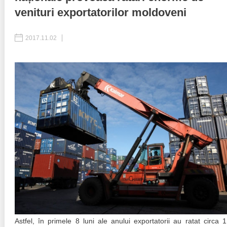
venituri exportatorilor moldoveni
Politici regionale
Rapoarte
2017.11.02
Bunele practici
Inițiative în derulare
Laborator sociometric
Inițiative desfășurate
Transparența guvernării locale
Manual de proceduri
People Watch
Note & poziții​
Proces democratic
Organigrama IDIS
Agenda Națională de Business
Anunțuri
Puterea hibridă
Consiliul consulativ internațional IDIS
15 minute de realism economic
Astfel, în primele 8 luni ale anului exportatorii au ratat circa 1