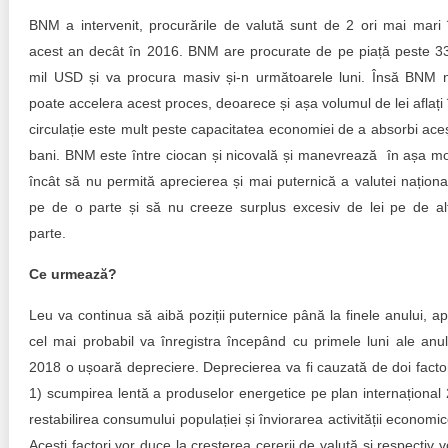
BNM a intervenit, procurările de valută sunt de 2 ori mai mari 
acest an decât în 2016. BNM are procurate de pe piață peste 3
mil USD și va procura masiv și-n următoarele luni. Însă BNM 
poate accelera acest proces, deoarece și așa volumul de lei aflați 
circulație este mult peste capacitatea economiei de a absorbi aceș
bani. BNM este între ciocan și nicovală și manevrează în așa m
încât să nu permită aprecierea și mai puternică a valutei naționa
pe de o parte și să nu creeze surplus excesiv de lei pe de al
parte.
Ce urmează?
Leu va continua să aibă poziții puternice până la finele anului, ap
cel mai probabil va înregistra începând cu primele luni ale anul
2018 o ușoară depreciere. Deprecierea va fi cauzată de doi factor
1) scumpirea lentă a produselor energetice pe plan internațional 
restabilirea consumului populației și înviorarea activității economic
Acești factori vor duce la creșterea cererii de valută și respectiv v