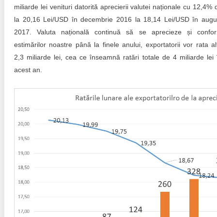
Trend Hunter
miliarde lei venituri datorită aprecierii valutei naționale cu 12,4% 
la 20,16 Lei/USD în decembrie 2016 la 18,14 Lei/USD în augu
Buletin EU-STRAT
2017. Valuta națională continuă să se aprecieze și confo
estimărilor noastre până la finele anului, exportatorii vor rata al
Aplică la BUNELE PRACTICI
2,3 miliarde lei, cea ce înseamnă ratări totale de 4 miliarde lei 
Transparența întreprinderilor de stat
acest an.
Cele mai bune și cele mai proaste politici locale din
Moldova
Democrația, independența și transparența instituțiilor
publice-cheie din Moldova
Achiziții publice
Achizițiile publice în vizorul societății civile