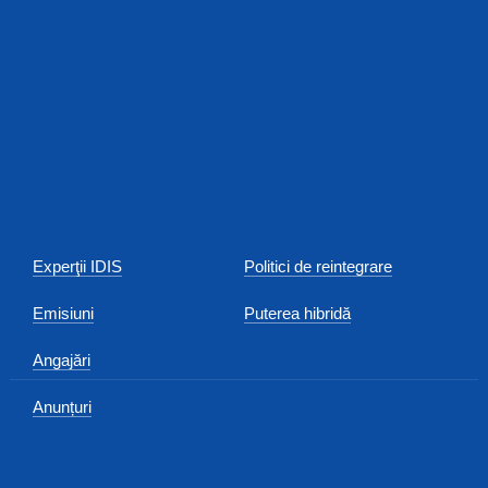
Experţii IDIS
Politici de reintegrare
Emisiuni
Puterea hibridă
Angajări
Anunțuri