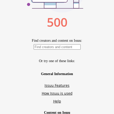
Politici regionale
Rapoarte
Bunele practici
Inițiative în derulare
Laborator sociometric
Inițiative desfășurate
Transparența guvernării locale
Manual de proceduri
People Watch
Note & poziții​
Proces democratic
Organigrama IDIS
Agenda Națională de Business
Anunțuri
Puterea hibridă
Consiliul consulativ internațional IDIS
15 minute de realism economic