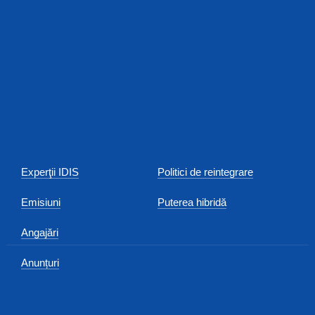
Experţii IDIS
Politici de reintegrare
Emisiuni
Puterea hibridă
Angajări
Anunțuri