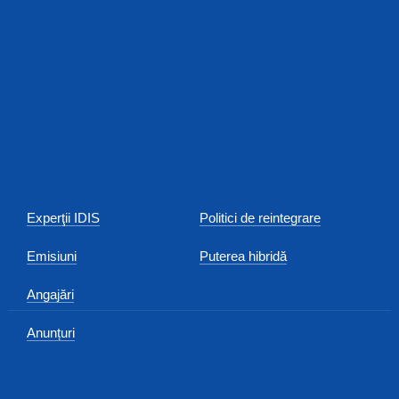
Experţii IDIS
Politici de reintegrare
Emisiuni
Puterea hibridă
Angajări
Anunțuri