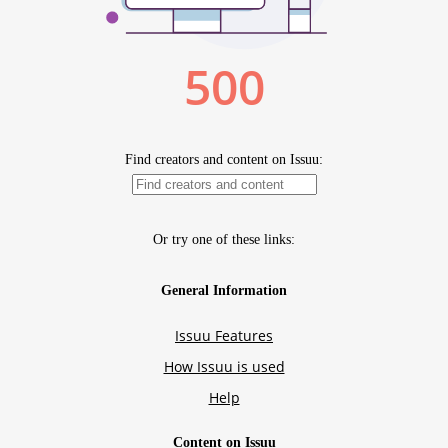
Politici regionale
Rapoarte
Bunele practici
Inițiative în derulare
Laborator sociometric
Inițiative desfășurate
Transparența guvernării locale
Manual de proceduri
People Watch
Note & poziții​
Proces democratic
Organigrama IDIS
Agenda Națională de Business
Anunțuri
Puterea hibridă
Consiliul consulativ internațional IDIS
15 minute de realism economic