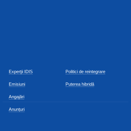
Experţii IDIS
Politici de reintegrare
Emisiuni
Puterea hibridă
Angajări
Anunțuri