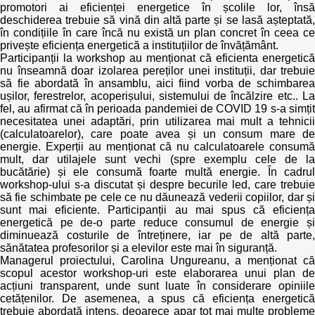
Trend Hunter
promotori ai eficienței energetice în școlile lor, însă
deschiderea trebuie să vină din altă parte și se lasă așteptată,
în condițiile în care încă nu există un plan concret în ceea ce
Buletin EU-STRAT
privește eficiența energetică a instituțiilor de învățământ.
Participanții la workshop au menționat că eficienta energetică
Aplică la BUNELE PRACTICI
nu înseamnă doar izolarea pereților unei instituții, dar trebuie
să fie abordată în ansamblu, aici fiind vorba de schimbarea
ușilor, ferestrelor, acoperișului, sistemului de încălzire etc.. La
Transparența întreprinderilor de stat
fel, au afirmat că în perioada pandemiei de COVID 19 s-a simțit
necesitatea unei adaptări, prin utilizarea mai mult a tehnicii
Cele mai bune și cele mai proaste politici locale din
(calculatoarelor), care poate avea și un consum mare de
Moldova
energie. Experții au menționat că nu calculatoarele consumă
mult, dar utilajele sunt vechi (spre exemplu cele de la
bucătărie) și ele consumă foarte multă energie. În cadrul
Democrația, independența și transparența instituțiilor
workshop-ului s-a discutat și despre becurile led, care trebuie
publice-cheie din Moldova
să fie schimbate pe cele ce nu dăunează vederii copiilor, dar și
sunt mai eficiente. Participanții au mai spus că eficiența
Achiziții publice
energetică pe de-o parte reduce consumul de energie și
diminuează costurile de întreținere, iar pe de altă parte,
sănătatea profesorilor și a elevilor este mai în siguranță.
Achizițiile publice în vizorul societății civile
Managerul proiectului, Carolina Ungureanu, a menționat că
scopul acestor workshop-uri este elaborarea unui plan de
acțiuni transparent, unde sunt luate în considerare opiniile
cetățenilor. De asemenea, a spus că eficiența energetică
trebuie abordată intens, deoarece apar tot mai multe probleme