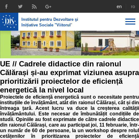
english
rom
Institutul pentru Dezvoltare şi
Inițiative Sociale "Viitorul
"
Despre noi
Profil
Expertiza IDIS
UE // Cadrele didactice din raionul
Politici de reintegrare
Media
Recrutare
Călărași și-au exprimat viziunea asupra
Biblioteca
Politici economice
prioritizării proiectelor de eficiență
Chairman's legacy
energetică la nivel local
Emisiuni
Achizițiile publice în infografice
Acorduri semnate
Proiectele de eficiență energetică sunt o necesitate pentru
Buletinul informativ „Achizițiile publice în vizor”,
instituțiile de învățământ, atât din raionul Călărași, cât și din
Nr.8, iunie 2023
Integrare europeană
întreaga țară. Acest lucru va duce la creșterea calității
Echipa
învățământului. Este necesar de îmbunătățit condițiile de
studii. Opiniile au fost exprimate de către cadrele didactice
Politici sociale
Scrisori de mulțumire
din raionul Călărași, care au participat joi, 11 februarie, într-
un număr de 60 de persoane, la un workshop despre rolul
cetățenilor în prioritizarea proiectelor de eficiență
Investigații în achizțiile publice
Media despre IDIS