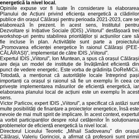
energetică la nivel local.
Opiniile expuse vor fi luate în considerare la elaborarea
Politici regionale
Rapoarte
Planului de Acțiuni privind eficiența energetică a clădirilor
publice din orașul Călărași pentru perioada 2021-2023, care se
elaborează în prezent. În acest sens, Institutul pentru
Bunele practici
Inițiative în derulare
Dezvoltare și Inițiative Sociale (IDIS) „Viitorul” desfășoară trei
workshop-uri pentru stabilirea priorităților și acțiunilor care să
Laborator sociometric
fie incluse în plan. Activitățile sunt parte a proiectului
Inițiative desfășurate
„Promovarea eficienței energetice în raionul Călărași (PEE-
CĂLĂRAȘI)”, implementat de către IDIS „Viitorul”.
Transparența guvernării locale
Manual de proceduri
Expertul IDIS „Viitorul”, Ion Muntean, a spus că orașul Călărași
are deja un model de instituție de învățământ eficientă din
People Watch
punct de vedere energetic. Este vorba de grădinița DoReMiCii.
Note & poziții​
Totodată, a menționat că autoritățile locale întreprind pași
importanți ca orașul și raionul să fie un exemplu în ceea ce
Proces democratic
Organigrama IDIS
privește implementarea măsurilor de eficiență energetică, iar
elaborarea planului local de acțiuni este un exemplu în acest
Agenda Națională de Business
sens.
Anunțuri
Victor Parlicov, expert IDIS „Viitorul”, a specificat că astăzi sunt
multe posibilități de finanțare a proiectelor energetice, însă este
Puterea hibridă
Consiliul consulativ internațional IDIS
nevoie de mai mult spirit de implicare. În acest context, expertul
a vorbit participanților despre rolul cetățenilor în soluționarea
problemelor de eficiență energetică la nivel local.
15 minute de realism economic
Directorul Liceului Teoretic „Mihail Sadoveanu” din orașul
Călărași, Valeriu Gorincioi, a afirmat că profesorii sunt primii