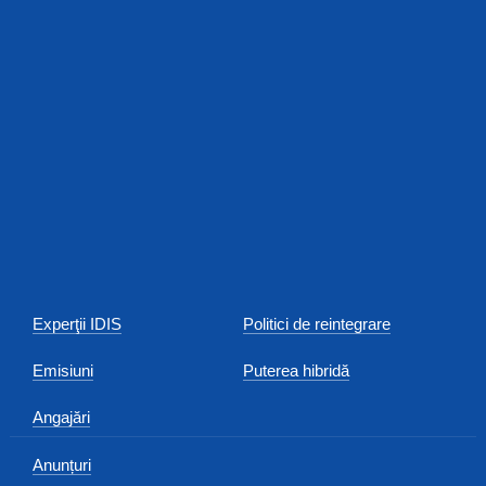
Experţii IDIS
Politici de reintegrare
Emisiuni
Puterea hibridă
Angajări
Anunțuri