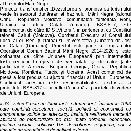
al bazinului Mării Negre.
Proiectul transfrontalier „Dezvoltarea și promovarea turismului
verde în sectorul dunărean al bazinului Mării Negre (raionul
Cahul, Republica Moldova; comunitatea teritorială Reni,
Ucraina și județul Galați, România)”, BSB-817, este
implementat de către IDIS „Viitorul”, în parteneriat cu Consiliul
raional Cahul (Moldova), Comitetul Executiv al Consiliului
Local al or. Reni (Ucraina) și Universitatea „Dunărea de Jos”
din Galați (România). Proiectul este parte a Programului
Operațional Comun Bazinul Mării Negre 2014-2020 și este
cofinanțat de către Uniunea Europeană prin intermediul
Instrumentului European de Vecinătate și de către țările
participante: Armenia, Bulgaria, Georgia, Grecia, Republica
Moldova, România, Turcia și Ucraina. Acest comunicat de
presă a fost produs cu ajutorul financiar al Uniunii Europene.
Conținutul acestuia este responsabilitatea exclusivă a
proiectului BSB-817 și nu reflectă neapărat punctele de vedere
ale Uniunii Europene.
------------------------------
IDIS „Viitorul”
este un think tank independent, înființat în 199
care combină cercetarea socială, politică și economică cu
componente solide de advocacy. Instituția realizează cercetări
aplicate de monitorizare pe mai multe domenii: economie,
politica socială, politicile UE, dezvoltarea regională, dar și
riscurile de securitate și de politică externă.