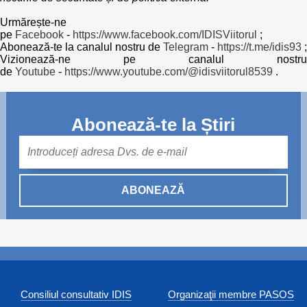
Urmărește-ne
pe
Facebook
-
https://www.facebook.com/IDISViitorul
;
Abonează-te la canalul nostru de
Telegram
-
https://t.me/idis93
;
Vizionează-ne pe canalul nostru
de
Youtube
-
https://www.youtube.com/@idisviitorul8539
.
Abonează-te la Știri
Mail
ABONEAZĂ
Consiliul consultativ IDIS
Organizaţii membre PASOS