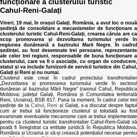
funcționare a clusterului turistic
Cahul-Reni-Galați
Politici regionale
Rapoarte
Vineri, 19 mai, în orașul Galați, România, a avut loc o nouă
Bunele practici
Inițiative în derulare
ședință de consolidare a mecanismelor de funcționare a
clusterului turistic Cahul-Reni-Galați, crearea căruia are ca
scop promovarea și dezvoltarea turismului verde în
Laborator sociometric
Inițiative desfășurate
regiunea dunăreană a bazinului Marii Negre. În cadrul
ședinței, au fost desemnate trei persoane, reprezentante
Transparența guvernării locale
Manual de proceduri
ale celor trei regiuni, responsabile de buna funcționare a
clusterului, care va fi o asociație, cu organ de conducere,
statut și va include furnizorii de servicii turistice din Cahul,
People Watch
Note & poziții​
Galați și Reni și nu numai.
Clusterul este creat în cadrul proiectului transfrontalier
Proces democratic
„Dezvoltarea și promovarea turismului verde în sectorul
Organigrama IDIS
dunărean al bazinului Mării Negre” (raionul Cahul, Republica
Moldova; județul Galați, România și Comunitatea teritorială
Agenda Națională de Business
Anunțuri
Reni, Ucraina), BSB 817. Pana la moment, în cadrul celor trei
ședințe de la
Cahul
,
Reni
și Galați, s-a discutat despre faptu
Puterea hibridă
cum ar trebui să funcționeze clusterul și totodată au fost
Consiliul consulativ internațional IDIS
examinate eventualele mecanisme care ar trebui implementate
pentru ca clusterul turistic transfrontalier Cahul-Reni-Galați să
15 minute de realism economic
poată fi înregistrat ca entitate juridică în Republica Moldova,
România și Ucraina și să-și crească potențialul necesar pentru