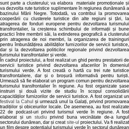
sunt parte a clusterului; va elabora materiale promoționale și
va dezvolta rute turistice suplimentare în regiunea dunăreană a
bazinului Mării Negre. Totodată, va contribui la promovarea
cooperării cu clusterele turistice din alte regiuni și țări, la
atragerea de fonduri europene pentru dezvoltarea turismului
transfrontalier, la creșterea schimbului de informații și bune
practici între membrii săi, la extinderea geografică a clusterului
prin atragerea de noi membri, la organizarea de traininguri
pentru îmbunătățirea abilităților furnizorilor de servicii turistice,
dar și la dezvoltarea politicilor regionale privind dezvoltarea
turismului transfrontalier și verde.
În cadrul proiectului, a fost realizat un ghid pentru prestatorii de
servicii turistice privind dezvoltarea afacerilor în domeniul
turismului verde. A fost creată o hartă cu trei rute turistice
transfrontaliere, dar și o broșură informativă pentru turiști.
Urmează să fie elaborat un program comun pentru dezvoltarea
turismului transfrontalier în regiune. Au fost organizate șase
instruiri și două vizite de studiu în scopul consolidării
capacităților furnizorilor de servicii turistice. A fost organizat un
festival la Cahul
și urmează unul la Galați, privind promovarea
tradițiilor și obiceiurilor locale. De asemenea, au fost realizate
22 de podcast-uri privind turismul verde în regiune. A fost
elaborat și un
studiu
privind buna vecinătate de-a lungul
sectorului dunărean, dar și creat
site-ul
proiectului. Va fi realiza
un film despre potențialul turismului verde în sectorul dunărean