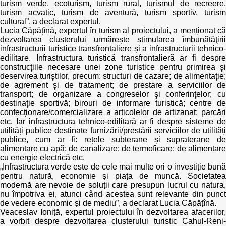
turism verde, ecoturism, turism rural, turismul de recreere,
turism acvatic, turism de aventură, turism sportiv, turism
cultural”, a declarat expertul.
Lucia Căpățînă, expertul în turism al proiectului, a menționat că
dezvoltarea clusterului urmărește stimularea îmbunătăţirii
infrastructurii turistice transfrontaliere și a infrastructurii tehnico-
edilitare. Infrastructura turistică transfrontalieră ar fi despre
construcţiile necesare unei zone turistice pentru primirea şi
deservirea turiştilor, precum: structuri de cazare; de alimentaţie;
de agrement şi de tratament; de prestare a serviciilor de
transport; de organizare a congreselor şi conferinţelor; cu
destinaţie sportivă; birouri de informare turistică; centre de
confecţionare/comercializare a articolelor de artizanat; parcări
etc. Iar infrastructura tehnico-edilitară ar fi despre sisteme de
utilități publice destinate furnizării/prestării serviciilor de utilități
publice, cum ar fi: rețele subterane și supraterane de
alimentare cu apă; de canalizare; de termoficare; de alimentare
cu energie electrică etc.
„Infrastructura verde este de cele mai multe ori o investiție bună
pentru natură, economie și piața de muncă. Societatea
modernă are nevoie de soluții care presupun lucrul cu natura,
nu împotriva ei, atunci când acestea sunt relevante din punct
de vedere economic și de mediu”, a declarat Lucia Căpățînă.
Veaceslav Ioniță, expertul proiectului în dezvoltarea afacerilor,
a vorbit despre dezvoltarea clusterului turistic Cahul-Reni-