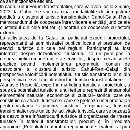
Trend Hunter
ca să funcționeze eficient.
În cadrul unui Forum transfrontalier, care va avea loc la 2 iunie,
2023, la Cahul, se vor examina: modalitățile de înregistrare
Buletin EU-STRAT
juridică a clusterului turistic transfrontalier Cahul-Galați-Reni,
memorandumul de cooperare între viitoarele entități juridice ale
clusterului din cele trei țări și acordul de cooperare cu actorii
Aplică la BUNELE PRACTICI
externi.
La activitatea de la Galați au participat experții proiectului,
Transparența întreprinderilor de stat
reprezentanți ai administrației publice locale și prestatori de
servicii turistice din cele trei regiuni. Participanții au fost
informați despre dezvoltarea clusterului ca un prim pas în
Cele mai bune și cele mai proaste politici locale din
crearea pieții comune unice a serviciilor; despre mecanismele
Moldova
practice privind implementarea programului comun de
dezvoltare a clusterului turistic Cahul-Reni-Galați din
Democrația, independența și transparența instituțiilor
perspectiva valorificării potențialului turistic transfrontalier și din
publice-cheie din Moldova
perspectiva dezvoltării infrastructurii turistice transfrontaliere.
Afanasie Prepeliță, expert în marketing turistic al proiectului, a
spus că potențialul turistic al unui teritoriu reprezintă ansamblul
Achiziții publice
elementelor naturale, economice si cultural–istorice, care se
constituie ca atracții turistice și care se pretează unei amenajări
Achizițiile publice în vizorul societății civile
pentru vizitarea și primirea turiștilor. În opinia sa, turismul
transfrontalier este un tip de activitate turistică, care se bazează
pe dezvoltarea infrastructurii turistice și organizarea de trasee
turistice în teritoriul transfrontalier, precum și în imediata
apropiere. „Potențialul natural al regiunii poate fi valorificat prin