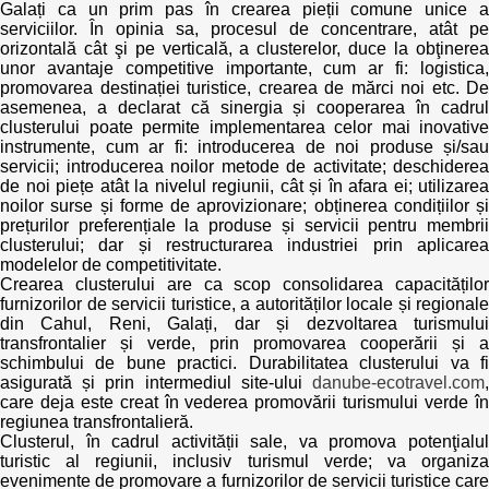
Galați ca un prim pas în crearea pieții comune unice a
serviciilor. În opinia sa, procesul de concentrare, atât pe
orizontală cât şi pe verticală, a clusterelor, duce la obţinerea
unor avantaje competitive importante, cum ar fi: logistica,
promovarea destinației turistice, crearea de mărci noi etc. De
asemenea, a declarat că sinergia și cooperarea în cadrul
clusterului poate permite implementarea celor mai inovative
instrumente, cum ar fi: introducerea de noi produse și/sau
servicii; introducerea noilor metode de activitate; deschiderea
de noi piețe atât la nivelul regiunii, cât și în afara ei; utilizarea
noilor surse și forme de aprovizionare; obținerea condițiilor și
prețurilor preferențiale la produse și servicii pentru membrii
clusterului; dar și restructurarea industriei prin aplicarea
modelelor de competitivitate.
Crearea clusterului are ca scop consolidarea capacităților
furnizorilor de servicii turistice, a autorităților locale și regionale
din Cahul, Reni, Galați, dar și dezvoltarea turismului
transfrontalier și verde, prin promovarea cooperării și a
schimbului de bune practici. Durabilitatea clusterului va fi
asigurată și prin intermediul site-ului
danube-ecotravel.com
,
care deja este creat în vederea promovării turismului verde în
regiunea transfrontalieră.
Clusterul, în cadrul activității sale, va promova potenţialul
turistic al regiunii, inclusiv turismul verde; va organiza
evenimente de promovare a furnizorilor de servicii turistice care