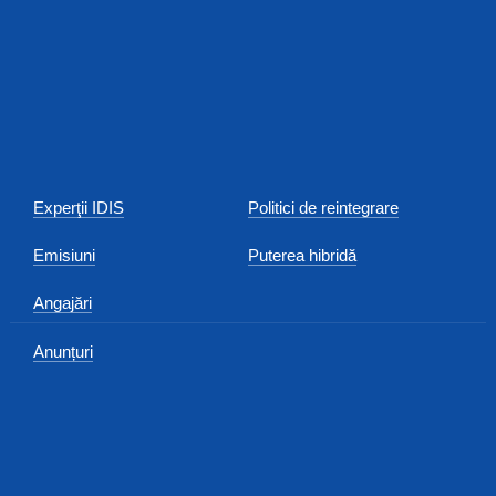
Experţii IDIS
Politici de reintegrare
Emisiuni
Puterea hibridă
Angajări
Anunțuri