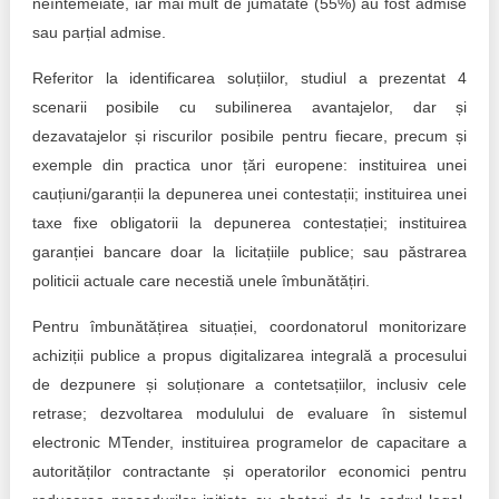
neîntemeiate, iar mai mult de jumătate (55%) au fost admise
sau parțial admise.
Referitor la identificarea soluțiilor, studiul a prezentat 4
scenarii posibile cu subilinerea avantajelor, dar și
dezavatajelor și riscurilor posibile pentru fiecare, precum și
exemple din practica unor țări europene: instituirea unei
cauțiuni/garanții la depunerea unei contestații; instituirea unei
taxe fixe obligatorii la depunerea contestației; instituirea
garanției bancare doar la licitațiile publice; sau păstrarea
politicii actuale care necestiă unele îmbunătățiri.
Pentru îmbunătățirea situației, coordonatorul monitorizare
achiziții publice a propus digitalizarea integrală a procesului
de dezpunere și soluționare a contetsațiilor, inclusiv cele
retrase; dezvoltarea modulului de evaluare în sistemul
electronic MTender, instituirea programelor de capacitare a
autorităților contractante și operatorilor economici pentru