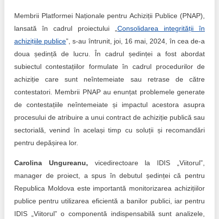
Trend Hunter
Membrii Platformei Naționale pentru Achiziții Publice (PNAP),
Buletin EU-STRAT
lansată în cadrul proiectului „
Consolidarea integrității în
achizițiile publice
”, s-au întrunit, joi, 16 mai, 2024, în cea de-a
Aplică la BUNELE PRACTICI
doua ședință de lucru. În cadrul ședinței a fost abordat
subiectul contestațiilor formulate în cadrul procedurilor de
Transparența întreprinderilor de stat
achiziție care sunt neîntemeiate sau retrase de către
Cele mai bune și cele mai proaste politici locale din
contestatori. Membrii PNAP au enunțat problemele generate
Moldova
de contestațiile neîntemeiate și impactul acestora asupra
procesului de atribuire a unui contract de achiziție publică sau
Democrația, independența și transparența instituțiilor
sectorială, venind în același timp cu soluții și recomandări
publice-cheie din Moldova
pentru depășirea lor.
Achiziții publice
Carolina Ungureanu,
vicedirectoare la IDIS „Viitorul”,
manager de proiect, a spus în debutul ședinței că pentru
Achizițiile publice în vizorul societății civile
Republica Moldova este importantă monitorizarea achizițiilor
publice pentru utilizarea eficientă a banilor publici, iar pentru
IDIS „Viitorul” o componentă indispensabilă sunt analizele,