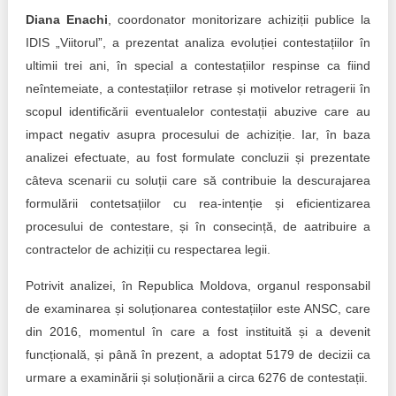
Diana Enachi
, coordonator monitorizare achiziții publice la
IDIS „Viitorul”, a prezentat analiza evoluției contestațiilor în
ultimii trei ani, în special a contestațiilor respinse ca fiind
neîntemeiate, a contestațiilor retrase și motivelor retragerii în
scopul identificării eventualelor contestații abuzive care au
impact negativ asupra procesului de achiziție. Iar, în baza
analizei efectuate, au fost formulate concluzii și prezentate
câteva scenarii cu soluții care să contribuie la descurajarea
formulării contetsațiilor cu rea-intenție și eficientizarea
procesului de contestare, și în consecință, de aatribuire a
contractelor de achiziții cu respectarea legii.
Potrivit analizei, în Republica Moldova, organul responsabil
de examinarea și soluționarea contestațiilor este ANSC, care
din 2016, momentul în care a fost instituită și a devenit
funcțională, și până în prezent, a adoptat 5179 de decizii ca
urmare a examinării și soluționării a circa 6276 de contestații.