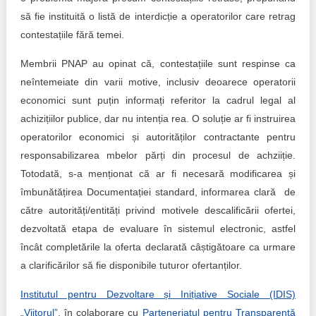
să fie instituită o listă de interdicție a operatorilor care retrag
contestațiile fără temei.
Membrii PNAP au opinat că, contestațiile sunt respinse ca
neîntemeiate din varii motive, inclusiv deoarece operatorii
economici sunt puțin informați referitor la cadrul legal al
achizițiilor publice, dar nu intenția rea. O soluție ar fi instruirea
operatorilor economici și autorităților contractante pentru
responsabilizarea mbelor părți din procesul de achziiție.
Totodată, s-a menționat că ar fi necesară modificarea și
îmbunătățirea Documentației standard, informarea clară de
către autorități/entități privind motivele descalificării ofertei,
dezvoltată etapa de evaluare în sistemul electronic, astfel
încât completările la oferta declarată câștigătoare ca urmare
a clarificărilor să fie disponibile tuturor ofertanților.
Institutul pentru Dezvoltare și Inițiative Sociale (IDIS)
„Viitorul”
, în colaborare cu
Parteneriatul pentru Transparență