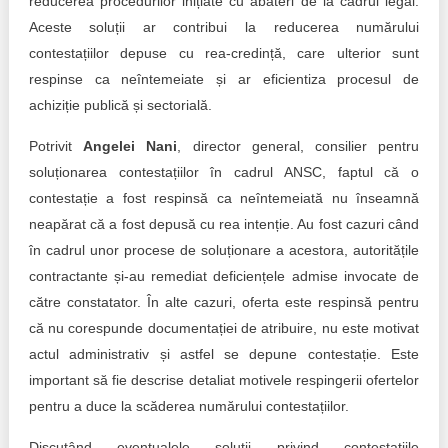
reducerea procedurilor inițiate cu abateri de la cadrul legal.
Aceste soluții ar contribui la reducerea numărului
contestațiilor depuse cu rea-credință, care ulterior sunt
respinse ca neîntemeiate și ar eficientiza procesul de
achiziție publică și sectorială.
Potrivit
Angelei Nani
, director general, consilier pentru
soluționarea contestațiilor în cadrul ANSC, faptul că o
contestație a fost respinsă ca neîntemeiată nu înseamnă
neapărat că a fost depusă cu rea intenție. Au fost cazuri când
în cadrul unor procese de soluționare a acestora, autoritățile
contractante și-au remediat deficiențele admise invocate de
către constatator. În alte cazuri, oferta este respinsă pentru
că nu corespunde documentației de atribuire, nu este motivat
actul administrativ și astfel se depune contestație. Este
important să fie descrise detaliat motivele respingerii ofertelor
pentru a duce la scăderea numărului contestațiilor.
Discutând eventualele soluții privind contestațiile