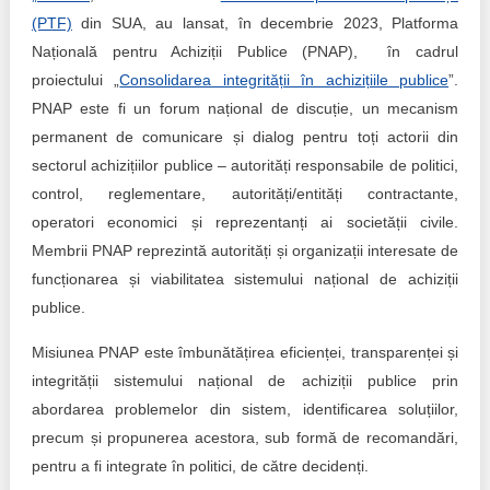
(PTF)
din SUA, au lansat, în decembrie 2023, Platforma
Națională pentru Achiziții Publice (PNAP), în cadrul
proiectului „
Consolidarea integrității în achizițiile publice
”.
PNAP este fi un forum național de discuție, un mecanism
permanent de comunicare și dialog pentru toți actorii din
sectorul achizițiilor publice – autorități responsabile de politici,
control, reglementare, autorități/entități contractante,
operatori economici și reprezentanți ai societății civile.
Membrii PNAP reprezintă autorități și organizații interesate de
funcționarea și viabilitatea sistemului național de achiziții
publice.
Misiunea PNAP este îmbunătățirea eficienței, transparenței și
integrității sistemului național de achiziții publice prin
abordarea problemelor din sistem, identificarea soluțiilor,
precum și propunerea acestora, sub formă de recomandări,
pentru a fi integrate în politici, de către decidenți.