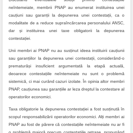
neîntemeiate, membrii PNAP au enumerat instituirea unei
cauțiuni sau garanții la depunerea unei contestații, ca o
modalitate de a reduce supraîncărcarea personalului ANSC,
dar și instituirea unei taxe obligatorii la depunerea
contestației.
Unii membri ai PNAP nu au susținut ideea instituirii cauțiunii
sau garanțiilor la depunerea unei contestații, considerând-o
prematurăși insuficient argumentată la etapă actuală,
deoarece contestațiile neîntemeiate nu sunt o problemă
sistemică, ci mai curând cazuri izolate. În opinia altor membri
PNAP, cauțiunea sau garanțiile ar leza dreptul la contestare al
operatorilor economici.
Taxa obligatorie la depunerea contestației a fost susținută în
scopul responsabilizării operatorilor economici. Alți membri ai
PNAP au fost de părere că contestațiile neîntemeiate nu ar fi
o problemă majoră precum contestațiile retrase, propunând