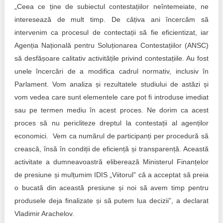
„Ceea ce ține de subiectul contestațiilor neîntemeiate, ne
interesează de mult timp. De câțiva ani încercăm să
intervenim ca procesul de contectații să fie eficientizat, iar
Agenția Națională pentru Soluționarea Contestațiilor (ANSC)
să desfășoare calitativ activitățile privind contestațiile. Au fost
unele încercări de a modifica cadrul normativ, inclusiv în
Parlament. Vom analiza și rezultatele studiului de astăzi și
vom vedea care sunt elementele care pot fi introduse imediat
sau pe termen mediu în acest proces. Ne dorim ca acest
proces să nu pericliteze dreptul la contestații al agenților
economici. Vem ca numărul de participanți per procedură să
crească, însă în condiții de eficiență și transparență. Această
activitate a dumneavoastră eliberează Ministerul Finanțelor
de presiune și mulțumim IDIS „Viitorul” că a acceptat să preia
o bucată din această presiune și noi să avem timp pentru
produsele deja finalizate și să putem lua decizii”, a declarat
Vladimir Arachelov.