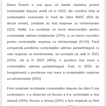
Diana Enachi a mai spus că datele statistice privind
contestațiile depuse arată că în 2023, din numărul total al
contestațiilor examinate în fond de către ANSC (654 de
decizii emise), jumătate au fost respinse ca neîntemeiate
(323). Astfel, s-a constatat un trend descrescător pentru
contestațiile admise total/parțial (22%), și un trend crescător
pentru contestațiile respinse ca neîntemeiate (9,1%). Fiind
comparată ponderea contestațiilor admise parțial/integral cu
cele respinse ca neîntemeiate, se constată că, atât în 2021
(41%), cât și în 2022 (46%), o pondere mai mare a
contestațiilor admise parțial/integral. Însă, în 2023, se
înregistrează o ponderea mai mare a contestațiilor respinse
ca neîntemeiate (50%).
Fiind analizate rezultatele contestațiilor depuse de către 5 top
contestatori, s-a observat că fiecare a 4-a contestație a fost
retrasă (25%), fiecare a cincea (20%) a fost respinsă ca fiind