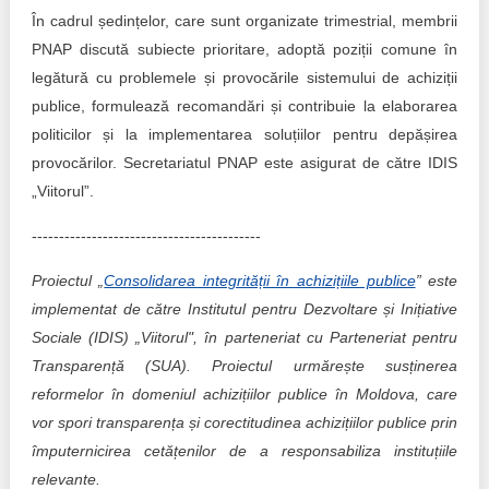
În cadrul ședințelor, care sunt organizate trimestrial, membrii
PNAP discută subiecte prioritare, adoptă poziții comune în
legătură cu problemele și provocările sistemului de achiziții
publice, formulează recomandări și contribuie la elaborarea
politicilor și la implementarea soluțiilor pentru depășirea
provocărilor. Secretariatul PNAP este asigurat de către IDIS
„Viitorul”.
------------------------------------------
Proiectul „
Consolidarea integrității în achizițiile publice
” este
implementat de către Institutul pentru Dezvoltare și Inițiative
Sociale (IDIS) „Viitorul", în parteneriat cu Parteneriat pentru
Transparență (SUA). Proiectul urmărește susținerea
reformelor în domeniul achizițiilor publice în Moldova, care
vor spori transparența și corectitudinea achizițiilor publice prin
împuternicirea cetățenilor de a responsabiliza instituțiile
relevante.