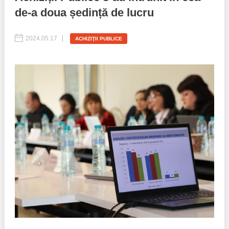
de-a doua ședință de lucru
Politici regionale
Rapoarte
2024.05.17
ACHIZIŢII PUBLICE
Bunele practici
Inițiative în derulare
Laborator sociometric
Inițiative desfășurate
Transparența guvernării locale
Manual de proceduri
People Watch
Note & poziții​
Proces democratic
Organigrama IDIS
Agenda Națională de Business
Anunțuri
Puterea hibridă
Consiliul consulativ internațional IDIS
15 minute de realism economic