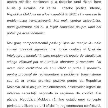
umbra relațiilor tensionate și a riscurilor unui război între
Rusia și Ucraina, din cauza crizelor politice interne,
Republica Moldova nu a fost capabilă în 2021 să avanseze în
problematica transnistreană. Mai mult, contrar așteptărilor,
noua guvernare nici nu a inițiat consultări asupra unei noi
politici pe acest domeniu
.
Mai grav,
comportamentul pasiv și lipsa de reacție la unele
situații, creează impresia unei totale confuzii și lipsă de
înțelegere a modului în care problemele legate de situația din
stânga Nistrului pot sau trebuie abordate și rezolvate
.
Nu
avem nicio certitudine că anul 2022 ar putea fi productiv
pentru procesul de reglementare a problemei transnistrene
sau că ar exista premise pozitive pentru ca Republica
Moldova să-și asigure implementarea obiectivelor legate de
întărirea securității naționale în regiunea de conflict. Din
păcate, Republica Moldova rămâne ostatic unor concepte
perimate utilizate de unii oficiali în reglementarea conflictului,