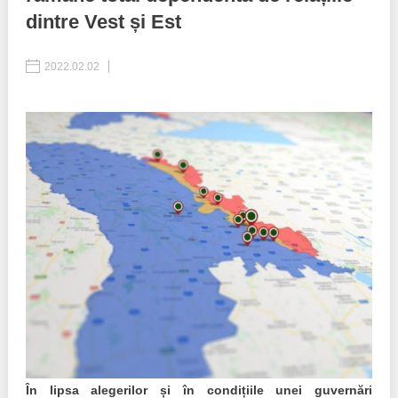
dintre Vest și Est
Politici regionale
Rapoarte
2022.02.02
POLITIC
Bunele practici
Inițiative în derulare
Laborator sociometric
Inițiative desfășurate
Transparența guvernării locale
Manual de proceduri
People Watch
Note & poziții​
Proces democratic
Organigrama IDIS
Agenda Națională de Business
Anunțuri
Puterea hibridă
Consiliul consulativ internațional IDIS
15 minute de realism economic
În lipsa alegerilor și în condițiile unei guvernări