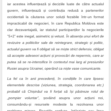
iar acestea influențează și deciziile luate de către actualul
guvern, influențează și contribuția redusă a partenerilor
occidentali la căutarea unor soluții fezabile într-un format
impracticabil de negocieri, în care Republica Moldova este
clar dezavantajată, iar statutul participanților la negocierile
”5+2” este inegal, asimetric și vetust.
În absența unui efort de
revizuire a politicilor sale de reintegrare, strategic și politic,
actualul guvern va fi obligat să se miște strict defensiv, obligat
să accepte adeseori acțiuni și provocări de nepermis, care ar
putea să se re-intensifice în contextul mai larg al presiunilor
Rusiei asupra Ucrainei, operând ca niște vase comunicante.
La fel ca în anii precedenți, în condițiile în care lipsesc
elementele descrise (viziunea, strategia, coordonarea etc.)
probabil că Chișinăul va fi forțat să își păstreze rolul de
„pompier voluntar”,
șovăind asupra unor acțiuni noi,
consumându-și resursele modeste la rezolvarea unor
probleme minore. Reacțiile confuze, întârziate sau lipsa