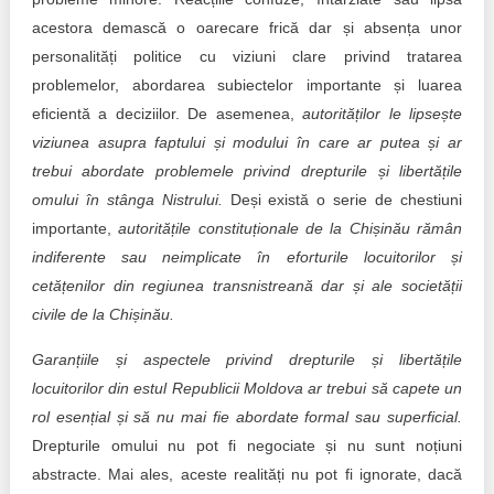
acestora demască o oarecare frică dar și absența unor
personalități politice cu viziuni clare privind tratarea
problemelor, abordarea subiectelor importante și luarea
eficientă a deciziilor. De asemenea,
autorităților le lipsește
viziunea asupra faptului și modului în care ar putea și ar
trebui abordate problemele privind drepturile și libertățile
omului în stânga Nistrului.
Deși există o serie de chestiuni
importante,
autoritățile constituționale de la Chișinău rămân
indiferente sau neimplicate în eforturile locuitorilor și
cetățenilor din regiunea transnistreană dar și ale societății
civile de la Chișinău.
Garanțiile și aspectele privind drepturile și libertățile
locuitorilor din estul Republicii Moldova ar trebui să capete un
rol esențial și să nu mai fie abordate formal sau superficial.
Drepturile omului nu pot fi negociate și nu sunt noțiuni
abstracte. Mai ales, aceste realități nu pot fi ignorate, dacă