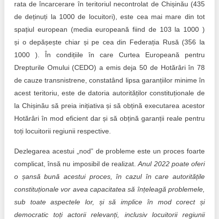
rata de încarcerare în teritoriul necontrolat de Chișinău (435
de deținuți la 1000 de locuitori), este cea mai mare din tot
spațiul european (media europeană fiind de 103 la 1000 )
și o depășește chiar și pe cea din Federația Rusă (356 la
1000 ). În condițiile în care Curtea Europeană pentru
Drepturile Omului (CEDO) a emis deja 50 de Hotărâri în 78
de cauze transnistrene, constatând lipsa garanțiilor minime în
acest teritoriu, este de datoria autorităților constituționale de
la Chișinău să preia inițiativa și să obțină executarea acestor
Hotărâri în mod eficient dar și să obțină garanții reale pentru
toți locuitorii regiunii respective.
Dezlegarea acestui „nod” de probleme este un proces foarte
complicat, însă nu imposibil de realizat.
Anul 2022 poate oferi
o șansă bună acestui proces, în cazul în care autoritățile
constituționale vor avea capacitatea să înțeleagă problemele,
sub toate aspectele lor, și să implice în mod corect și
democratic toți actorii relevanți, inclusiv locuitorii regiunii