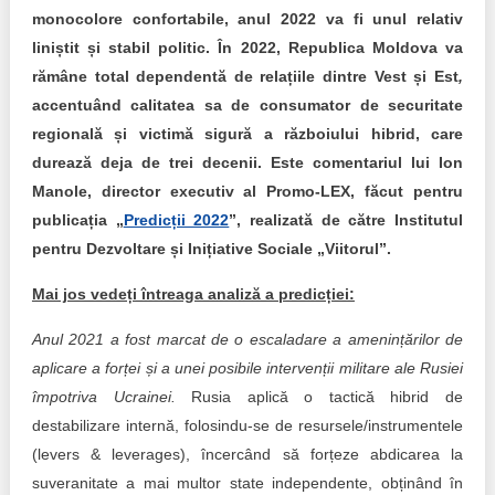
Trend Hunter
monocolore confortabile, anul 2022 va fi unul relativ
liniștit și stabil politic. În 2022, Republica Moldova va
Buletin EU-STRAT
rămâne total dependentă de relațiile dintre Vest și Est
,
Aplică la BUNELE PRACTICI
accentuând calitatea sa de consumator de securitate
regională și victimă sigură a războiului hibrid, care
Transparența întreprinderilor de stat
durează deja de trei decenii. Este comentariul lui Ion
Manole, director executiv al Promo-LEX, făcut pentru
Cele mai bune și cele mai proaste politici locale din
publicația „
Predicții 2022
”, realizată de către Institutul
Moldova
pentru Dezvoltare și Inițiative Sociale „Viitorul”.
Democrația, independența și transparența instituțiilor
Mai jos vedeți întreaga analiză a predicției:
publice-cheie din Moldova
Anul 2021 a fost marcat de o escaladare a amenințărilor de
Achiziții publice
aplicare a forței și a unei posibile intervenții militare ale Rusiei
împotriva Ucrainei.
Rusia aplică o tactică hibrid de
Achizițiile publice în vizorul societății civile
destabilizare internă, folosindu-se de resursele/instrumentele
(levers & leverages), încercând să forțeze abdicarea la
suveranitate a mai multor state independente, obținând în