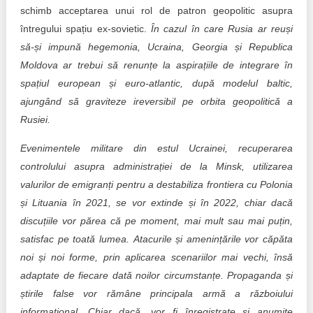
schimb acceptarea unui rol de patron geopolitic asupra
întregului spațiu ex-sovietic.
În cazul în care Rusia ar reuși
să-și impună hegemonia, Ucraina, Georgia și Republica
Moldova ar trebui să renunțe la aspirațiile de integrare în
spațiul european și euro-atlantic, după modelul baltic,
ajungând să graviteze ireversibil pe orbita geopolitică a
Rusiei.
Evenimentele militare din estul Ucrainei, recuperarea
controlului asupra administrației de la Minsk, utilizarea
valurilor de emigranți pentru a destabiliza frontiera cu Polonia
și Lituania în 2021, se vor extinde și în 2022, chiar dacă
discuțiile vor părea că pe moment, mai mult sau mai puțin,
satisfac pe toată lumea.
Atacurile și amenințările vor căpăta
noi și noi forme, prin aplicarea scenariilor mai vechi, însă
adaptate de fiecare dată noilor circumstanțe.
Propaganda și
știrile false vor rămâne principala armă a războiului
informațional. Chiar dacă, vor fi înregistrate și anumite