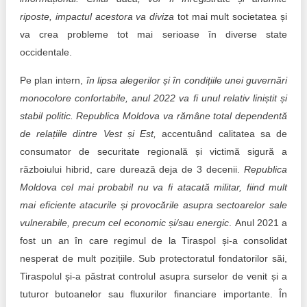
riposte, impactul acestora va diviza
tot mai mult societatea și
va crea probleme tot mai serioase în diverse state
occidentale.
Pe plan intern,
în lipsa alegerilor și în condițiile unei guvernări
monocolore confortabile, anul 2022 va fi unul relativ liniștit și
stabil politic. Republica Moldova va rămâne total dependentă
de relațiile dintre Vest și Est,
accentuând calitatea sa de
consumator de securitate regională și victimă sigură a
războiului hibrid, care durează deja de 3 decenii.
Republica
Moldova cel mai probabil nu va fi atacată militar, fiind mult
mai eficiente atacurile și provocările asupra sectoarelor sale
vulnerabile, precum cel economic și/sau energic
. Anul 2021 a
fost un an în care regimul de la Tiraspol și-a consolidat
nesperat de mult pozițiile. Sub protectoratul fondatorilor săi,
Tiraspolul și-a păstrat controlul asupra surselor de venit și a
tuturor butoanelor sau fluxurilor financiare importante. În