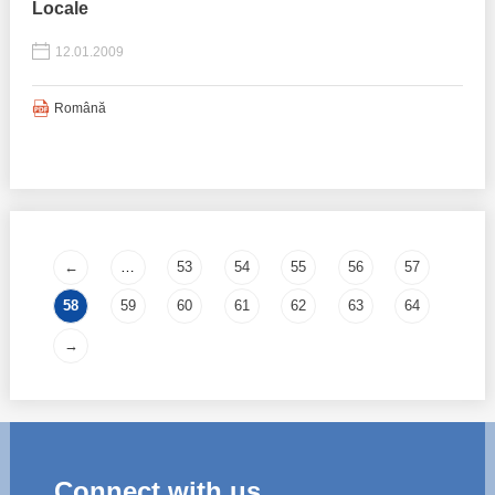
Locale
12.01.2009
Română
Pages
←
…
53
54
55
56
57
58
59
60
61
62
63
64
→
Connect with us