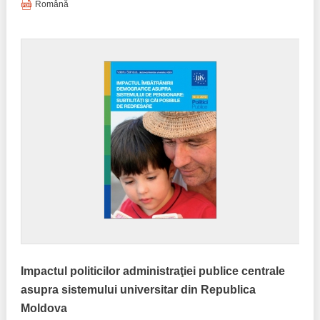
Trend Hunter
Română
Buletin EU-STRAT
Aplică la BUNELE PRACTICI
Transparența întreprinderilor de stat
Cele mai bune și cele mai proaste politici locale din
Moldova
Democrația, independența și transparența instituțiilor
publice-cheie din Moldova
Achiziții publice
Achizițiile publice în vizorul societății civile
Impactul politicilor administraţiei publice centrale
asupra sistemului universitar din Republica
Moldova