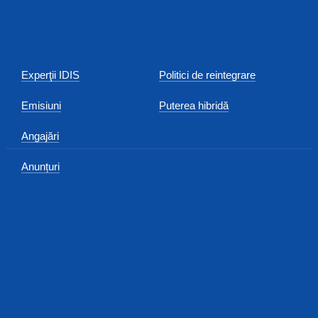
Experţii IDIS
Politici de reintegrare
Emisiuni
Puterea hibridă
Angajări
Anunțuri