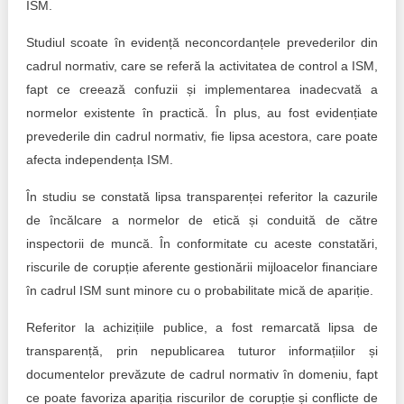
ISM.
Studiul scoate în evidență neconcordanțele prevederilor din
cadrul normativ, care se referă la activitatea de control a ISM,
fapt ce creează confuzii și implementarea inadecvată a
normelor existente în practică. În plus, au fost evidențiate
prevederile din cadrul normativ, fie lipsa acestora, care poate
afecta independența ISM.
În studiu se constată lipsa transparenței referitor la cazurile
de încălcare a normelor de etică și conduită de către
inspectorii de muncă. În conformitate cu aceste constatări,
riscurile de corupție aferente gestionării mijloacelor financiare
în cadrul ISM sunt minore cu o probabilitate mică de apariție.
Referitor la achizițiile publice, a fost remarcată lipsa de
transparență, prin nepublicarea tuturor informațiilor și
documentelor prevăzute de cadrul normativ în domeniu, fapt
ce poate favoriza apariția riscurilor de corupție și conflicte de