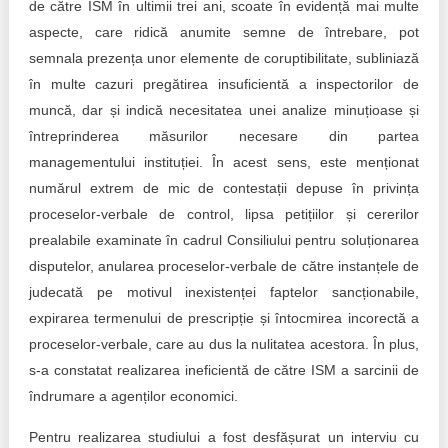
de către ISM în ultimii trei ani, scoate în evidență mai multe
aspecte, care ridică anumite semne de întrebare, pot
semnala prezența unor elemente de coruptibilitate, subliniază
în multe cazuri pregătirea insuficientă a inspectorilor de
muncă, dar și indică necesitatea unei analize minuțioase și
întreprinderea măsurilor necesare din partea
managementului instituției. În acest sens, este menționat
numărul extrem de mic de contestații depuse în privința
proceselor-verbale de control, lipsa petițiilor și cererilor
prealabile examinate în cadrul Consiliului pentru soluționarea
disputelor, anularea proceselor-verbale de către instanțele de
judecată pe motivul inexistenței faptelor sancționabile,
expirarea termenului de prescripție și întocmirea incorectă a
proceselor-verbale, care au dus la nulitatea acestora. În plus,
s-a constatat realizarea ineficientă de către ISM a sarcinii de
îndrumare a agenților economici.
Pentru realizarea studiului a fost desfășurat un interviu cu