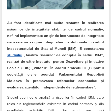
Trend Hunter
Buletin EU-STRAT
Au fost identificate mai multe restanțe în realizarea
Aplică la BUNELE PRACTICI
măsurilor de integritate stabilite de cadrul normativ,
Transparența întreprinderilor de stat
nefiind implementate un șir de instrumente de integritate
necesare să asigure integritatea instituțională în cadrul
Cele mai bune și cele mai proaste politici locale din
Inspectoratului de Stat al Muncii (ISM). E constatarea
Moldova
studiului
„Analiza riscurilor de corupție în cadrul ISM”,
realizat de către Institutul pentru Dezvoltare și Inițiative
Democrația, independența și transparența instituțiilor
publice-cheie din Moldova
Sociale (IDIS) „Viitorul”, în cadrul proiectului „Suportul
societății civile acordat Parlamentului Republicii
Achiziții publice
Moldova în promovarea reformelor economice și
evaluarea agențiilor independente de reglementare”.
Achizițiile publice în vizorul societății civile
Studiul cuprinde o analiză a riscurilor în cadrul ISM, care
reies din reglementările existente în cadrul normativ și din
rezultatele activității ISM. Documentul are cinci