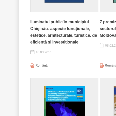
Iluminatul public în municipiul
7 premi
Chişinău: aspecte funcţionale,
sectorul
estetice, arhitecturale, turistice, de
Moldova
eficienţă şi investiţionale
08.02.
10.03.2011
Română
Român