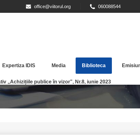
office@viitorul.org
060088544
Expertiza IDIS
Media
Biblioteca
Emisiun
iv „Achizițiile publice în vizor”, Nr.8, iunie 2023