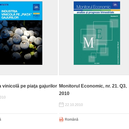
a vinicolă pe piaţa gajurilor
Monitorul Economic, nr. 21. Q3,
2010
2010
22.10.2010
ă
Română