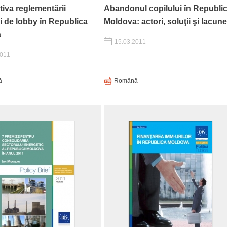
iva reglementării
Abandonul copilului în Republi
ţii de lobby în Republica
Moldova: actori, soluţii şi lacune
a
15.03.2011
2011
ă
Română