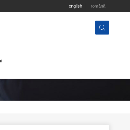
english
română
i