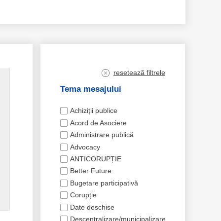
resetează filtrele
Tema mesajului
Achiziții publice
Acord de Asociere
Administrare publică
Advocacy
ANTICORUPȚIE
Better Future
Bugetare participativă
Corupție
Date deschise
Descentralizare/municipalizare