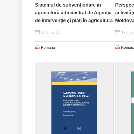
Sistemul de subvenţionare în
Perspect
agricultură administrat de Agenţia
activită
de intervenţie şi plăţi în agricultură
Moldov
28.03.2011
17.03.
Română
Român