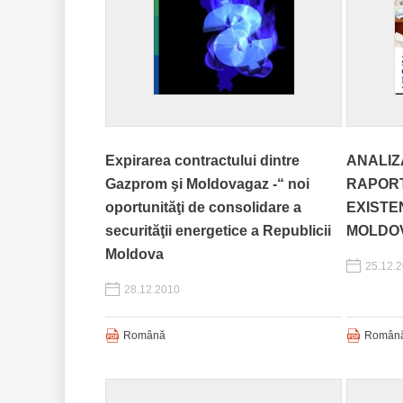
Expirarea contractului dintre
ANALIZ
Gazprom şi Moldovagaz -“ noi
RAPORT
oportunităţi de consolidare a
EXISTE
securităţii energetice a Republicii
MOLDO
Moldova
25.12.
28.12.2010
Română
Român