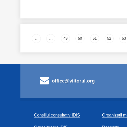
Pages
←
…
49
50
51
52
53
office@viitorul.org
Consiliul consultativ IDIS
Organizaţii