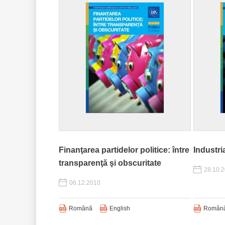
Finanţarea partidelor politice: între
Industri
transparenţă şi obscuritate
28.10.
06.12.2010
Română
English
Român