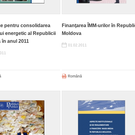
ze pentru consolidarea
Finanţarea ÎMM-urilor în Republ
ui energetic al Republicii
Moldova
 în anul 2011
01.02.2011
2011
ă
Română