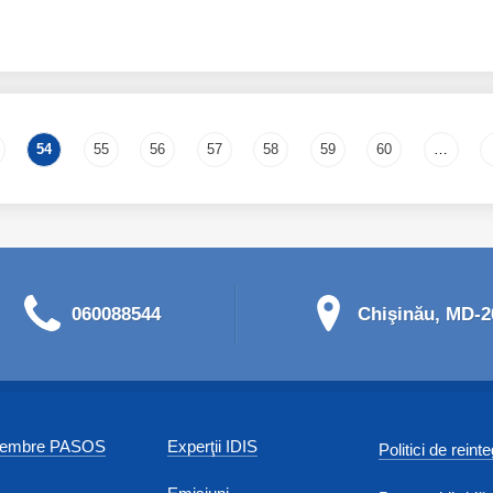
54
55
56
57
58
59
60
…
060088544
Chişinău, MD-20
 membre PASOS
Experţii IDIS
Politici de reint