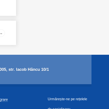
→
05, str. Iacob Hâncu 10/1
Urmărește-ne pe rețelele
egrare
de socializare: