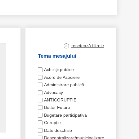
resetează filtrele
Tema mesajului
Achiziții publice
Acord de Asociere
Administrare publică
Advocacy
ANTICORUPȚIE
Better Future
Bugetare participativă
Corupție
Date deschise
Descentralizare/municipalizare