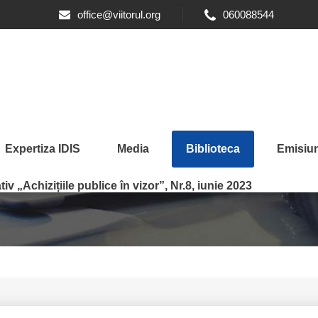
office@viitorul.org
060088544
Expertiza IDIS
Media
Biblioteca
Emisiun
iv „Achizițiile publice în vizor”, Nr.8, iunie 2023