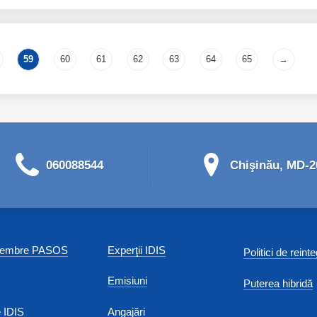
59
60
61
62
63
64
65
→
060088544
Chişinău, MD-20
 membre PASOS
Experţii IDIS
Politici de reint
Emisiuni
Puterea hibridă
 IDIS
Angajări