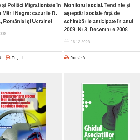
şi Politici Migraţioniste în
Monitorul social. Tendinţe şi
 Mării Negre: cazurile R.
aşteptări sociale faţă de
, României şi Ucrainei
schimbările anticipate în anul
2009. Nr.3, Decembrie 2008
2008
16.12.2008
ă
English
Română