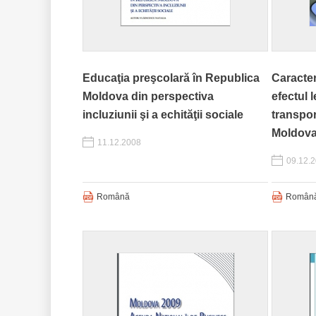
Educaţia preşcolară în Republica
Caracter
Moldova din perspectiva
efectul 
incluziunii şi a echităţii sociale
transpor
Moldov
11.12.2008
09.12.
Română
Român