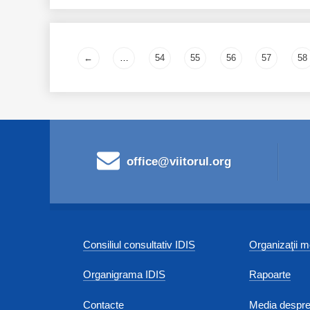
Pages
←
…
54
55
56
57
58
office@viitorul.org
Consiliul consultativ IDIS
Organizaţii
Organigrama IDIS
Rapoarte
Contacte
Media despre