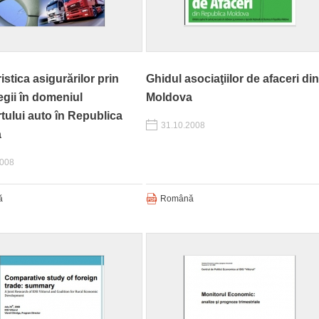
istica asigurărilor prin
Ghidul asociaţiilor de afaceri din
legii în domeniul
Moldova
tului auto în Republica
31.10.2008
a
2008
ă
Română