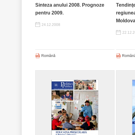
Sinteza anului 2008. Prognoze
Tendinţe 
pentru 2009.
regiunea
Moldova
24.12.2008
22.12.
Română
Român