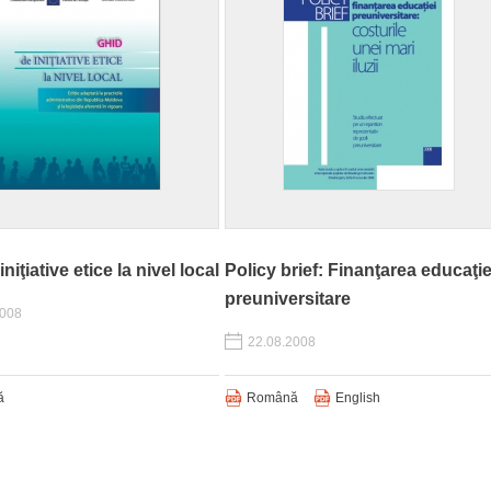
niţiative etice la nivel local
Policy brief: Finanţarea educaţie
preuniversitare
2008
22.08.2008
ă
Română
English