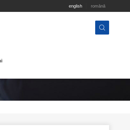
english
română
i