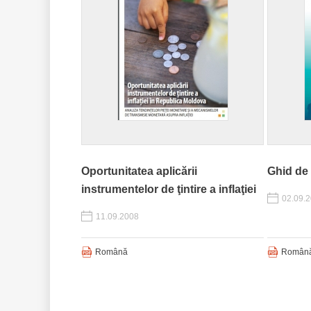
Oportunitatea aplicării
Ghid de i
instrumentelor de ţintire a inflaţiei
02.09.
11.09.2008
Română
Român